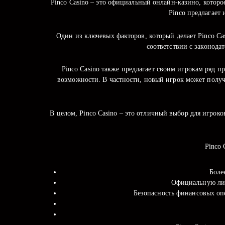
Pinco Casino – это официальный онлайн-казино, котор
Pinco предлагает 
Один из ключевых факторов, который делает Pinco Ca
соответствии с законода
Pinco Casino также предлагает своим игрокам ряд 
возможности. В частности, новый игрок может получи
В целом, Pinco Casino – это отличный выбор для игрок
Pinco 
Боле
Официальную лиц
Безопасность финансовых о