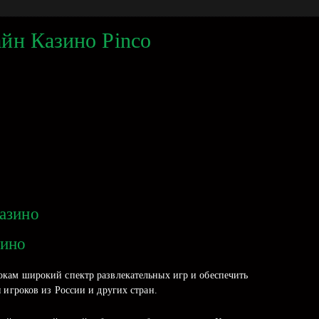
йн Казино Pinco
Казино
зино
кам широкий спектр развлекательных игр и обеспечить
 игроков из России и других стран.