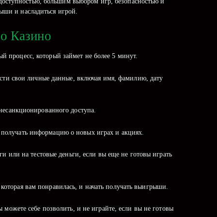
о доступностью, большим выбором игр, безопасностью и
рыши и насладиться игрой.
co Казино
ый процесс, который займет не более 5 минут.
ести свои личные данные, включая имя, фамилию, дату
 несанкционированного доступа.
и получать информацию о новых играх и акциях.
ги или на тестовые деньги, если вы еще не готовы играть
 которая вам понравилась, и начать получать выигрыши.
 можете себе позволить, и не играйте, если вы не готовы