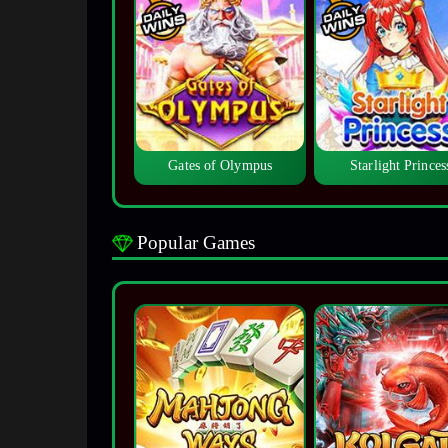
Gates of Olympus
Starlight Princes
Popular Games