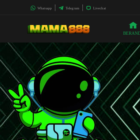
Whatsapp
Telegram
Livechat
BERAN