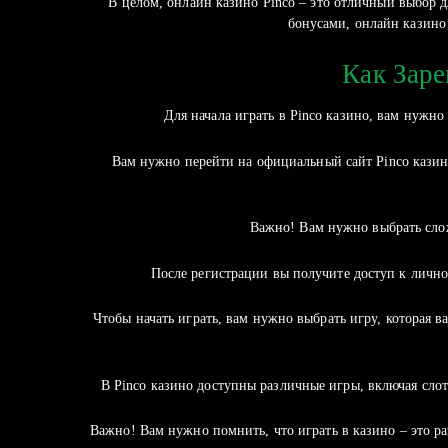
В целом, онлайн казино Pinco – это отличный выбор д
бонусами, онлайн казино 
Как Заре
Для начала играть в Pinco казино, вам нужно
Вам нужно перейти на официальный сайт Pinco казино
Важно! Вам нужно выбрать слож
После регистрации вы получите доступ к лично
Чтобы начать играть, вам нужно выбрать игру, которая в
В Pinco казино доступны различные игры, включая слот
Важно! Вам нужно помнить, что играть в казино – это ра