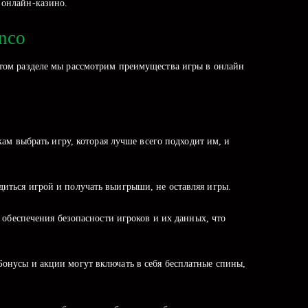
 онлайн-казино.
nco
 этом разделе мы рассмотрим преимущества игры в онлайн
ам выбрать игру, которая лучше всего подходит им, и
адиться игрой и получать выигрыши, не оставляя игры.
 обеспечения безопасности игроков и их данных, что
Бонусы и акции могут включать в себя бесплатные спины,