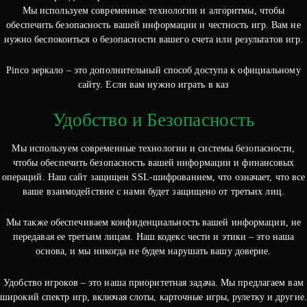
Мы используем современные технологии и алгоритмы, чтобы
обеспечить безопасность вашей информации и честность игр. Вам не
нужно беспокоиться о безопасности вашего счета или результатов игр.
Pinco зеркало – это дополнительный способ доступа к официальному
сайту. Если вам нужно играть в каз
Удобство и Безопасность
Мы используем современные технологии и системы безопасности,
чтобы обеспечить безопасность вашей информации и финансовых
операций. Наш сайт защищен SSL-шифрованием, что означает, что все
ваше взаимодействие с нами будет защищено от третьих лиц.
Мы также обеспечиваем конфиденциальность вашей информации, не
передавая ее третьим лицам. Наш кодекс чести и этики – это наша
основа, и мы никогда не будем нарушать вашу доверие.
Удобство игроков – это наша приоритетная задача. Мы предлагаем вам
широкий спектр игр, включая слоты, карточные игры, рулетку и другие.