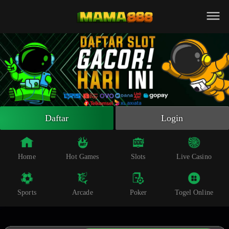
Beranda
Slot Online
Live Casino
Sportsbook
Arcade
Togel Online
Daftar
Login
Poker
Whatsapp
Home
Hot Games
Slots
Live Casino
Telegram
Sports
Arcade
Poker
Togel Online
Livechat