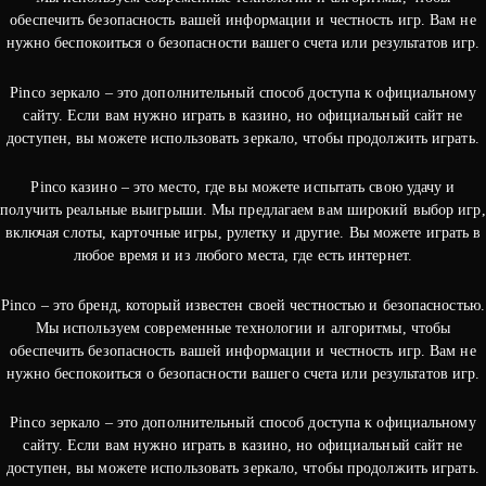
обеспечить безопасность вашей информации и честность игр. Вам не
нужно беспокоиться о безопасности вашего счета или результатов игр.
Pinco зеркало – это дополнительный способ доступа к официальному
сайту. Если вам нужно играть в казино, но официальный сайт не
доступен, вы можете использовать зеркало, чтобы продолжить играть.
Pinco казино – это место, где вы можете испытать свою удачу и
получить реальные выигрыши. Мы предлагаем вам широкий выбор игр,
включая слоты, карточные игры, рулетку и другие. Вы можете играть в
любое время и из любого места, где есть интернет.
Pinco – это бренд, который известен своей честностью и безопасностью.
Мы используем современные технологии и алгоритмы, чтобы
обеспечить безопасность вашей информации и честность игр. Вам не
нужно беспокоиться о безопасности вашего счета или результатов игр.
Pinco зеркало – это дополнительный способ доступа к официальному
сайту. Если вам нужно играть в казино, но официальный сайт не
доступен, вы можете использовать зеркало, чтобы продолжить играть.