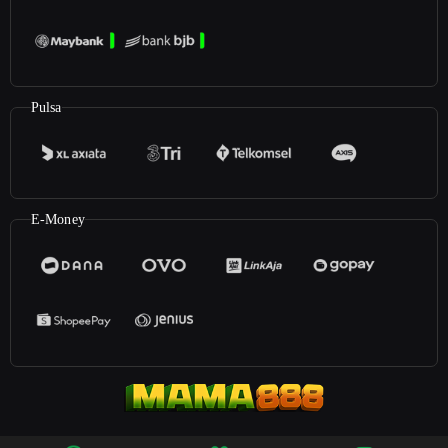
Pulsa
E-Money