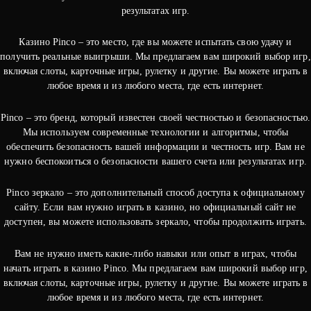
результатах игр.
Казино Pinco – это место, где вы можете испытать свою удачу и
получить реальные выигрыши. Мы предлагаем вам широкий выбор игр,
включая слоты, карточные игры, рулетку и другие. Вы можете играть в
любое время и из любого места, где есть интернет.
Pinco – это бренд, который известен своей честностью и безопасностью.
Мы используем современные технологии и алгоритмы, чтобы
обеспечить безопасность вашей информации и честность игр. Вам не
нужно беспокоиться о безопасности вашего счета или результатах игр.
Pinco зеркало – это дополнительный способ доступа к официальному
сайту. Если вам нужно играть в казино, но официальный сайт не
доступен, вы можете использовать зеркало, чтобы продолжить играть.
Вам не нужно иметь какие-либо навыки или опыт в играх, чтобы
начать играть в казино Pinco. Мы предлагаем вам широкий выбор игр,
включая слоты, карточные игры, рулетку и другие. Вы можете играть в
любое время и из любого места, где есть интернет.