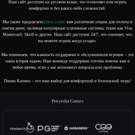
Наш сайт доступен на русском языке, что позволяет вам играть
комфортно и без каких-либо сложностей.
Мы также предлагаем
pinco casino
вам различные опции для оплаты и
снятия денег, включая популярные платежные системы, такие как Visa,
Mastercard, Skrill и другие. Наш сайт доступен 24/7, что означает, что
вы можете играть когда угодно.
Мы понимаем, что важность поддержки и обслуживания игроков – это
наша вторая задача. Наш команду поддержки готовы помочь вам в
любое время, если у вас возникнут вопросы или проблемы.
Пинко Казино – это ваш выбор для комфортной и безопасной игры!
Penyedia Games