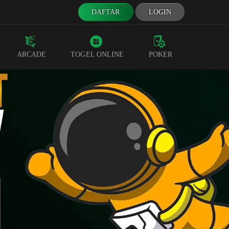
DAFTAR
LOGIN
ARCADE
TOGEL ONLINE
POKER