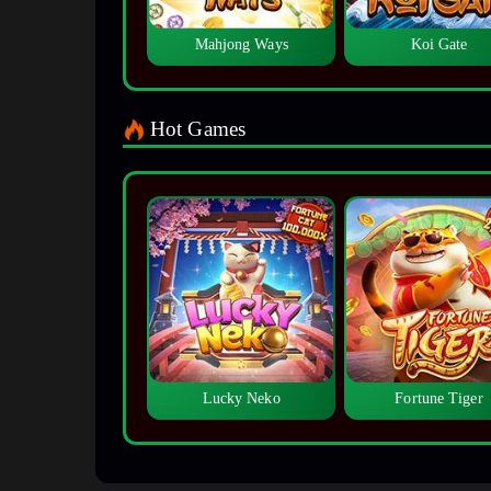
Mahjong Ways
Koi Gate
Hot Games
Lucky Neko
Fortune Tiger