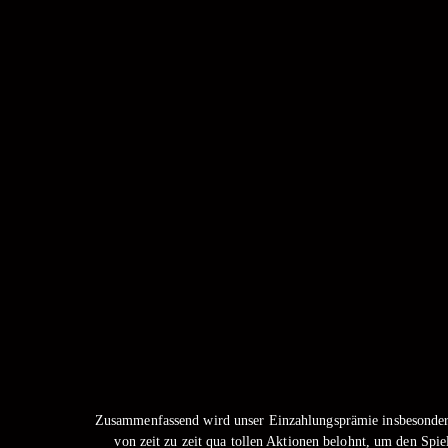
Zusammenfassend wird unser Einzahlungsprämie insbesondere f
von zeit zu zeit qua tollen Aktionen belohnt, um den Spie