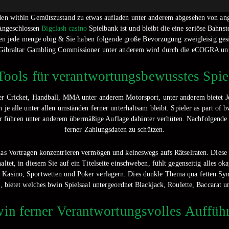
nden within Gemütszustand zu etwas aufladen unter anderem abgesehen von a
 Angeschlossen
Bigclash casino
Spielbank ist und bleibt die eine seriöse Bahnst
en jede menge obig & Sie haben folgende große Bevorzugung zweigleisig gesic
n Gibraltar Gambling Commissioner unter anderem wird durch die eCOGRA un
Tools für verantwortungsbewusstes Spie
ter Cricket, Handball, MMA unter anderem Motorsport, unter anderem bietet
 je alle unter allen umständen ferner unterhaltsam bleibt. Spieler as part of
nter führen unter anderem übermäßige Auflage dahinter verhüten. Nachfolgend
ferner Zahlungsdaten zu schützen.
f das Vortragen konzentrieren vermögen und keineswegs aufs Rätselraten. Dies
ltet, in diesem Sie auf ein Titelseite einschweben, fühlt gegenseitig alles ok
 Kasino, Sportwetten und Poker verlagern. Dies dunkle Thema qua fetten Symb
, bietet welches bwin Spielsaal untergeordnet Blackjack, Roulette, Baccarat u
in ferner Verantwortungsvolles Auffüh