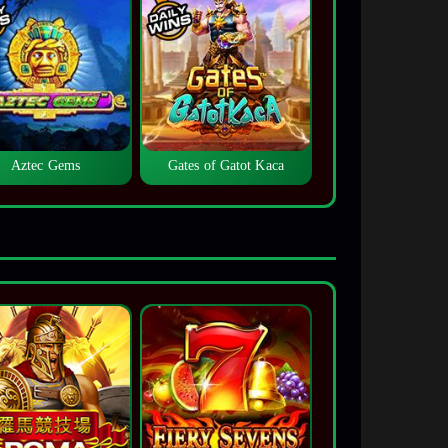
Aztec Gems
Gates of Gatot Kaca