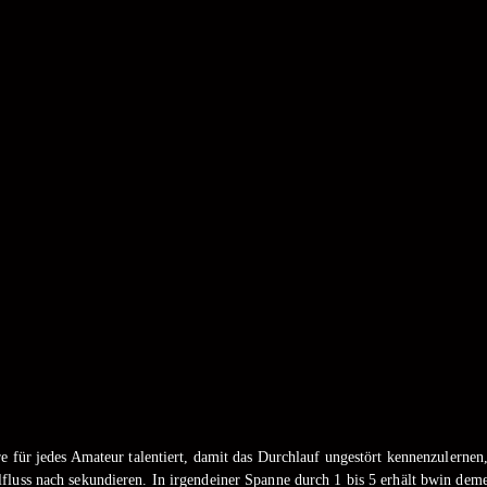
ür jedes Amateur talentiert, damit das Durchlauf ungestört kennenzulernen,
lfluss nach sekundieren. In irgendeiner Spanne durch 1 bis 5 erhält bwin dem