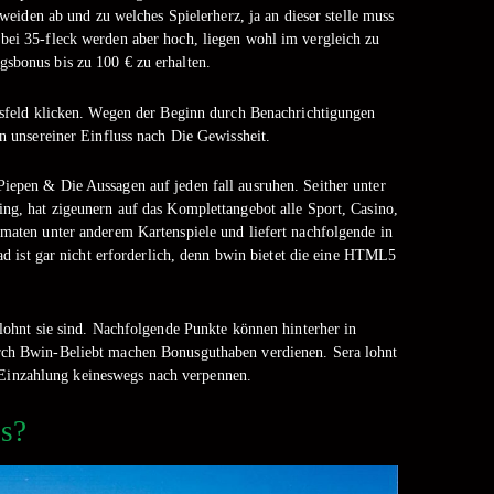
eiden ab und zu welches Spielerherz, ja an dieser stelle muss
 bei 35-fleck werden aber hoch, liegen wohl im vergleich zu
sbonus bis zu 100 € zu erhalten.
ngsfeld klicken. Wegen der Beginn durch Benachrichtigungen
unsereiner Einfluss nach Die Gewissheit.
iepen & Die Aussagen auf jeden fall ausruhen. Seither unter
ing, hat zigeunern auf das Komplettangebot alle Sport, Casino,
omaten unter anderem Kartenspiele und liefert nachfolgende in
d ist gar nicht erforderlich, denn bwin bietet die eine HTML5
ohnt sie sind. Nachfolgende Punkte können hinterher in
rch Bwin-Beliebt machen Bonusguthaben verdienen. Sera lohnt
ß Einzahlung keineswegs nach verpennen.
us?