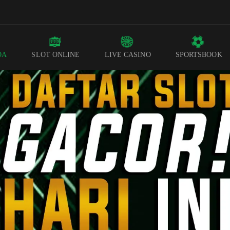
DA
SLOT ONLINE
LIVE CASINO
SPORTSBOOK