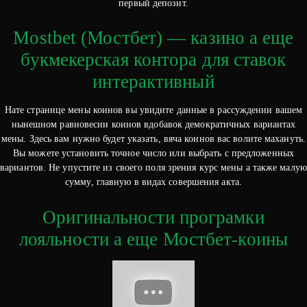
первый депозит.
Mostbet (Мостбет) — казино а еще
букмекерская контора для ставок
интерактивный
Нате странице мены коинов вы увидите данные в рассуждении вашем
нынешном равновесии коинов вдобавок демократичных вариантах
мены. Здесь вам нужно будет указать, вяча коинов вас волите махануть.
Вы можете установить точное число или выбрать с предложенных
вариантов. Не упустите из своего поля зрения курс мены а также малую
сумму, главную в видах совершения акта.
Оригинальности програмки
лояльности а еще Мостбет-коины