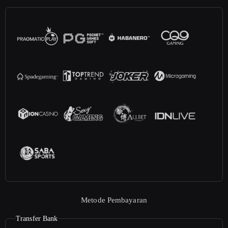
Metode Pembayaran
Transfer Bank