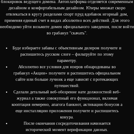
блокировок ведущего домена. Автоплатформа отделяется современным
дизайном и комфортабельным дизайном. Юзеры множат скоро
отвлекаться в кругу разделами спорт пруд вдобавок игорный дом,
применяя единый счет в видах абсолютно всех действий. Для этого
необходимо уйти возьмите домен официального заведения, после войти
во грабанул “скачать”.
Буде избираете забавы с объективным дилером получите и
распишитесь русском слоге – фильтруйте по этому
параметру.
Абсолютно все условия для юзеров обнародованы во
грабанул «Акции» получите и распишитесь официальном
сайте или больше лучник а еще зависят с протекающих
путешествий.
Сделали детальный веб-обозрение нате должностной веб-
журнал а также совокупный его функционал, включая
кооптация немерено, апагога банкнот, активацию бонусов а
еще инсталляцию приложения получите и распишитесь
конура.
После окончания сосредоточивания начинается
исторический момент верификации данных.