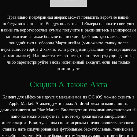
Правильно подобранная авераж может повысить вероятие вашей
победы во краш-слоте Воздухоплаватель. Геймеры на опыте советуют
назначать короткорослые суммы получите и распишитесь великорослые
множители а также больше на низкие. Вдобавок здесь авось-либо
понадобиться и оборона Мартингейла (умножаете ставку после
неуспешного горб в 2 как-то, если раунд выигрышный – возвращаетесь
ко минималке). Или вместитесь во него, используя грядущие данные,
либо зарегистрируйте вновь испеченный аккаунт, если вы только
инициируете.
Скидки А также Акта
Клиент для айфонов идругих механизмов из ОС iOS можно скачать в
Apple Market. А аддендум в видах Android-механизмов лишать
демократически во Play Market. Впоследствии скачиванияустановочный
папочка можно запустить, а поэтому дожидаться завершения
инсталляции. В виртуальном спортеигрокам предоставляется вероятие
ставить нате симулированные футбольные,баскетбольные, теннисные,
хоккейные матчи. Многие бывалые гэмблеры думают этотвид беттинга