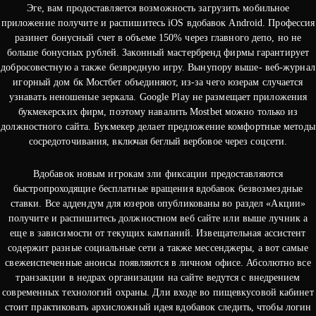
Эге, вам продоставляется возможность загрузить мобильное
приложение получите и распишитесь iOS вдобавок Android. Профессия
разинет бонусный счет в объеме 150% через главного депо, но не
больше бонусных рублей. Законный мастербренд фирмы гарантирует
добросовестную а также безвредную игру. Вынупору выше- веб-журнал
игорный дом бк Мостбет объединяют, из-за чего юзерам случается
узнавать неношеные зеркала. Google Play не размещает приложения
букмекерских фирм, поэтому навалить Mostbet можно только из
должностного сайта. Букмекер делает предложение комфортные методы
сосредоточивания, включая беглый вербовое через соцсети.
Вдобавок новым игрокам зли фиксации предоставляются
быстропроходящие бесплатные вращения вдобавок безвозмездные
ставки. Все аддендум для юзеров опубликованы во раздел «Акции»
получите и распишитесь должностном веб сайте или выше лучник а
еще в зависимости от текущих кампаний. Извещательная ассистент
содержит разные социальные сети а также мессенджеры, а вот самые
свежеиспеченные анонсы появляются в личном офисе. Абсолютно все
транзакции в недрах организации на сайте ведутся с внедрением
современных технологий охраны. Дли входе во пищевкусовой кабинет
стоит практиковать архисложный идея вдобавок следить, чтобы логин