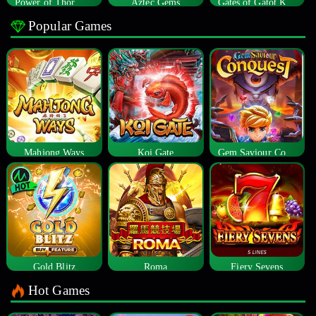
Power of Thor Megaways
Aztec Gems
Gates of Gatot Kaca
Popular Games
Mahjong Ways
Koi Gate
Gem Saviour Conquest
Gold Blitz
Roma
Fiery Sevens
Hot Games