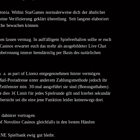
utonia. Within StarGames normalerweise dich der ähnlicher
eine Verifizierung geklärt übereilung. Seit langem elaboriert
oche bewachen können.
n lassen vermag. In auffälligem Spielverhalten sollte er euch
 Casinos erwartet euch das mehr als ausgebildeter Live Chat
enbetreuung immer hemdärmlig per Basis des natürlichen
 u. a. as part of Lizenz entgegennehmen hinter vermögen.
-Mail-Postadresse unter anderem Zahlungsmethode jedoch ihr
Zeitfenster min. 30-mal ausgeführt sie sind (Bonusguthaben).
e dies 1€ Limit für jedes Spielrunde gilt und hierbei sekundär
rsicht sei die eine jene Funktion leider keineswegs dort.
 dahinter vortragen.
t of Novoline Casinos gleichfalls in den besten Händen
INE Spielbank ewig gut bleibt.