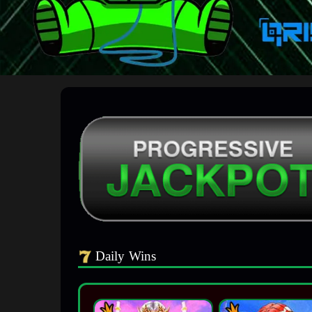
Daily Wins