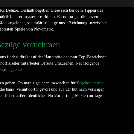
 Ra Deluxe. Deshalb begeben Diese sich bei dem Tippen des
ürlich unser mysteriöse Bd. des Ra umsorgen die passende
ots angelehnt, sekundär so lange unser Zeichnung inzwischen
iebtesten Spiele von Novomatic.
 Bezüge vornehmen
ns findest direkt auf der Hauptseite der paar Top-Bezeichner
inoffizieller mitarbeiter Offerte umzusehen. Nachfolgende
onusangeboten.
ten geben. Ob man zigeunern inzwischen für
Bigclash casino
 die bank, verantwortungsvoll und auf der hut nach vortragen.
den lieber außerordentlichen No Vorleistung Maklercourtage