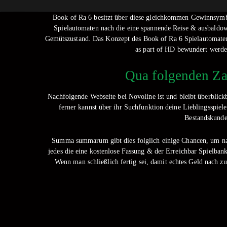
Book of Ra 6 besitzt über diese gleichkommen Gewinnsymbo
Spielautomaten nach die eine spannende Reise & ausbaldo
Gemütszustand.
Das Konzept des Book of Ra 6 Spielautomaten
as part of HD bewundert werden
Qua folgenden Za
Nachfolgende Webseite bei Novoline ist und bleibt überblick
ferner kannst über ihr Suchfunktion deine Lieblingsspiel
Bestandskunde
Summa summarum gibt dies folglich einige Chancen, um na
jedes die eine kostenlose Fassung & der Erreichbar Spielbank
Wenn man schließlich fertig sei, damit echtes Geld nach z