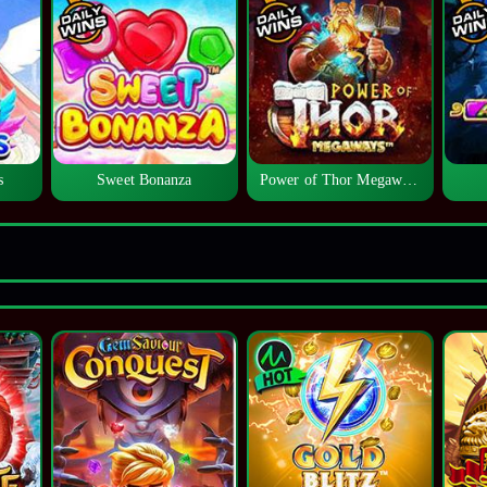
s
Sweet Bonanza
Power of Thor Megaways