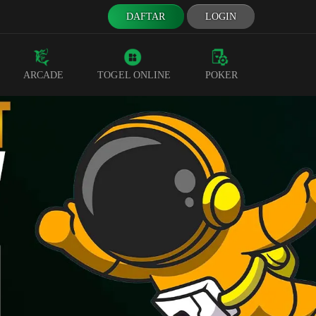
DAFTAR
LOGIN
ARCADE
TOGEL ONLINE
POKER