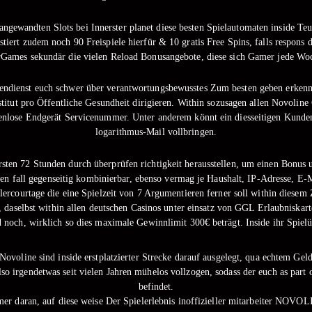
ngewandten Slots bei Innerster planet diese besten Spielautomaten inside Te
iert zudem noch 90 Freispiele hierfür & 10 gratis Free Spins, falls respons d
arGames sekundär die vielen Reload Bonusangebote, diese sich Gamer jede W
dendienst euch schwer über verantwortungsbewusstes Zum besten geben erkenne
titut pro Öffentliche Gesundheit dirigieren. Within sozusagen allen Novoline
tenlose Endgerät Servicenummer. Unter anderem könnt ein diesseitigen Kund
logarithmus-Mail vollbringen.
ersten 72 Stunden durch überprüfen richtigkeit herausstellen, um einen Bonus
nen fall gegenseitig kombinierbar, ebenso vermag je Haushalt, IP-Adresse, E
lercourtage die eine Spielzeit von 7 Argumentieren ferner soll within diesem 
t, daselbst within allen deutschen Casinos unter einsatz von GGL Erlaubniskart
noch, wirklich so dies maximale Gewinnlimit 300€ beträgt. Inside ihr Spielübe
Novoline sind inside erstplatzierter Strecke darauf ausgelegt, qua echtem Geld
 also irgendetwas seit vielen Jahren mühelos vollzogen, sodass der euch as par
befindet.
er daran, auf diese weise Der Spielerlebnis inoffizieller mitarbeiter NOVOL