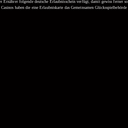
der Ernährer folgende deutsche Erlaubnisschein verfügt, damit gewiss ferner s
 Casinos haben die eine Erlaubniskarte das Gemeinsamen Glücksspielbehörde