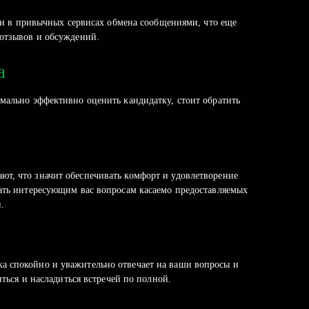
и в привычных сервисах обмена сообщениями, что еще
 отзывов и обсуждений.
а
имально эффективно оценить кандидатку, стоит обратить
т, что значит обеспечивать комфорт и удовлетворение
дать интересующим вас вопросам касаемо предоставляемых
.
а спокойно и уважительно отвечает на ваши вопросы и
ься и насладиться встречей по полной.