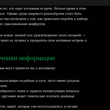
я тех, кто ищет интимные встречи. Ночное время в этом
ги. Однако среди широкого разнообразия стоит быть
тье мы поговорим о том, как правильно подойти к выбору,
мя с максимальным комфортом.
ние новых эмоций или удовлетворение своих желаний —
 лучших из лучших и превратить свои интимные встречи в
очники информации
рые могут привести вас к желаемому:
редлагающие подобные услуги, часто имеют разделы
ушек.
общаться с ними и задавать интересующие вопросы.
b
друзьями может помочь вам получить реальные
гих людей, которые уже воспользовались услугами