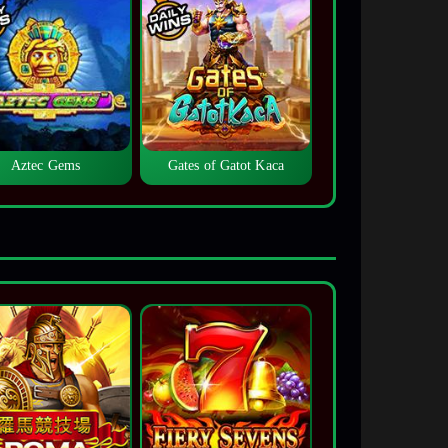
Aztec Gems
Gates of Gatot Kaca