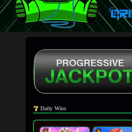
Daily Wins