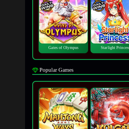
Gates of Olympus
Starlight Princes
Popular Games