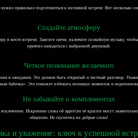
 нужно правильно подготовиться к интимной встрече. Вот несколько сов
Создайте атмосферу
у в месте встречи. Зажгите свечи, включите спокойную музыку, чтобы 
приятно находиться с выбранной девушкой.
Четкое понимание желаемого
ния и ожидания. Это должен быть открытый и честный разговор. Укажит
чная бабочка». Это поможет избежать неловких моментов и недопонима
Не забывайте о комплиментах
сключение. Искренние слова об apprécier её красоте могут значительно
общению. Не скупитесь на добрые слова!
ика и уважение: ключ к успешной встр