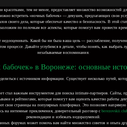
ми красотками, тем не менее, предоставляет множество возможностей дл
 можно встретить «ночных бабочек» — девушек, предлагающих свои услу
ов своего дела, которые обеспечат качество и безопасность. В этой ста
 разложим по полочкам все аспекты, которые помогут вам провести вре
 недооценивать. Какой бы ни была ваша цель — расслабление, получе
том процессе. Давайте углубимся в детали, чтобы понять, как выбрать
незабываемые воспоминания.
х бабочек» в Воронеже: основные ист
еделиться с источником информации. Существует несколько путей, кото
ет стал важным инструментом для поиска intimate-партнеров. Сайты, п
зывами и рейтингами, которые помогут вам оценить качество работы дев
т свои страницы на популярных платформах. Это позволяет напрямую 
ь на интимные приключения, доверительный разговор с
berezovskii.clu
рекомендации и избежать недоразумений.
нных форумах может помочь вам найти множество советов и опыта дру