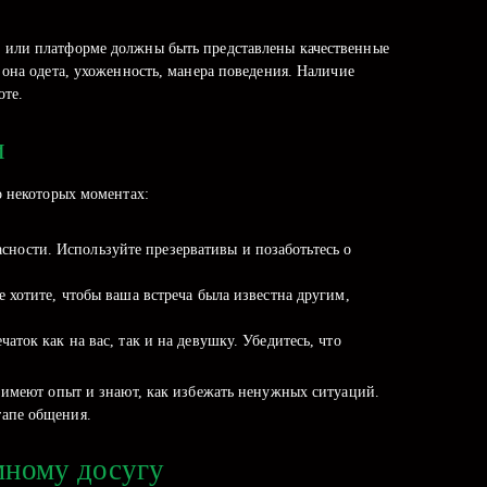
те или платформе должны быть представлены качественные
она одета, ухоженность, манера поведения. Наличие
оте.
и
о некоторых моментах:
ности. Используйте презервативы и позаботьтесь о
 хотите, чтобы ваша встреча была известна другим,
ток как на вас, так и на девушку. Убедитесь, что
 имеют опыт и знают, как избежать ненужных ситуаций.
этапе общения.
имному досугу