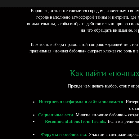
Воронеж, хоть и не считается городом, известным свои
городе наполнено атмосферой тайны и интриги, где
внимательным, чтобы выбрать действительно профессионал
на что обращать внимание, и
Важность выбора правильной сопровождающей не стоит
правильная «ночная бабочка» сыграет ключевую роль в э
Как найти «ночны
Прежде чем делать выбор, стоит опр
Интернет-платформы и сайты знакомств.
Интерн
с от
Социальные сети.
Многие «ночные бабочки» создаю
Recommendations from friends.
Если вы решилис
Форумы и сообщества.
Участие в специализирова