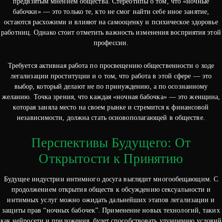
предвзятым мнением общества. Стереотипы о том, что «ночные
бабочки» — это только те, кто не смог найти себе иное занятие,
остаются расхожими и влияют на самооценку и психическое здоровье
работниц. Однако стоит отметить важность изменения восприятия этой
профессии.
Требуется активная работа по просвещению общественности о ходе
легализации проституции и о том, что работа в этой сфере — это
выбор, который делают не по принуждению, а по осознанному
желанию. Точка зрения, что каждая «ночная бабочка» — это женщина,
которая заняла место на своем рынке и стремится к финансовой
независимости, должна стать основополагающей в обществе.
Перспективы Будущего: От
Открытости к Принятию
Будущее индустрии интимного досуга выглядит многообещающим. С
продолжением открытия обществ к обсуждению сексуальности и
интимных услуг можно ожидать дальнейших этапов легализации и
защиты прав “ночных бабочек”. Применение новых технологий, таких
как нейросети и приложения, будет способствовать улучшению условий