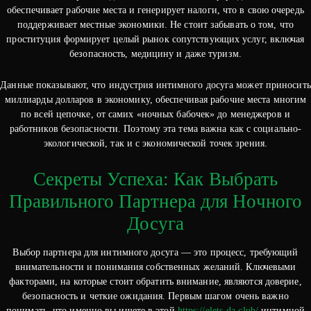
обеспечивает рабочие места и генерирует налоги, что в свою очередь
поддерживает местные экономики. Не стоит забывать о том, что
проституция формирует целый рынок сопутствующих услуг, включая
безопасность, медицину и даже туризм.
Данные показывают, что индустрия интимного досуга может приносить
миллиарды долларов в экономику, обеспечивая рабочие места многим
по всей цепочке, от самих «ночных бабочек» до менеджеров и
работников безопасности. Поэтому эта тема важна как с социально-
экологической, так и с экономической точек зрения.
Секреты Успеха: Как Выбрать
Правильного Партнера для Ночного
Досуга
Выбор партнера для интимного досуга — это процесс, требующий
внимательности и понимания собственных желаний. Ключевыми
факторами, на которые стоит обратить внимание, являются доверие,
безопасность и четкие ожидания. Первым шагом очень важно
понимать, что именно вы ищете в этой
https://elets-da.club/
интимной