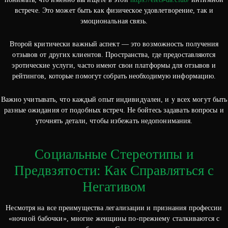
встрече. Это может быть как физическое удовлетворение, так и
эмоциональная связь.
Второй критически важный аспект — это возможность получения
отзывов от других клиентов. Пространства, где предоставляются
эротические услуги, часто имеют свои платформы для отзывов и
рейтингов, которые помогут собрать необходимую информацию.
Важно учитывать, что каждый опыт индивидуален, и у всех могут быть
разные ожидания от подобных встреч. Не бойтесь задавать вопросы и
уточнять детали, чтобы избежать недопонимания.
Социальные Стереотипы и
Предвзятости: Как Справляться с
Негативом
Несмотря на все преимущества легализации и признания профессии
«ночной бабочки», многие женщины по-прежнему сталкиваются с