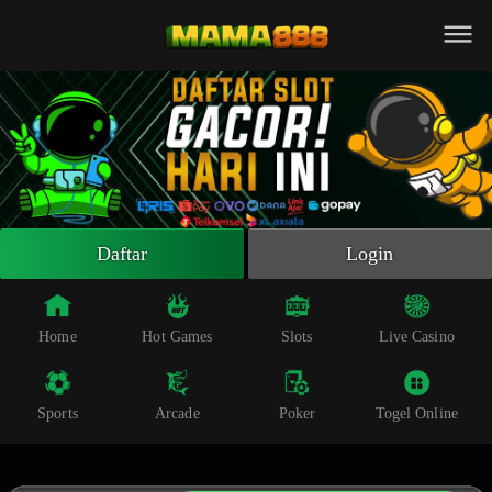
Beranda
Slot Online
Live Casino
Sportsbook
Arcade
Togel Online
Daftar
Login
Poker
Whatsapp
Home
Hot Games
Slots
Live Casino
Telegram
Sports
Arcade
Poker
Togel Online
Livechat