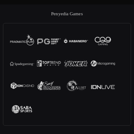
Penyedia Games