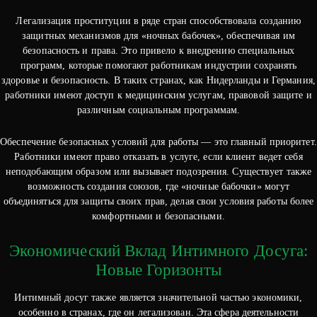
Легализация проституции в ряде стран способствовала созданию
защитных механизмов для «ночных бабочек», обеспечивая им
безопасность и права. Это привело к внедрению специальных
программ, которые помогают работникам индустрии сохранять
здоровье и безопасность. В таких странах, как Нидерланды и Германия,
работники имеют доступ к медицинским услугам, правовой защите и
различным социальным программам.
Обеспечение безопасных условий для работы — это главный приоритет.
Работники имеют право отказать в услуге, если клиент ведет себя
неподобающим образом или вызывает подозрения. Существует также
возможность создания союзов, где «ночные бабочки» могут
объединяться для защиты своих прав, делая свои условия работы более
комфортными и безопасными.
Экономический Вклад Интимного Досуга:
Новые Горизонты
Интимный досуг также является значительной частью экономики,
особенно в странах, где он легализован. Эта сфера деятельности