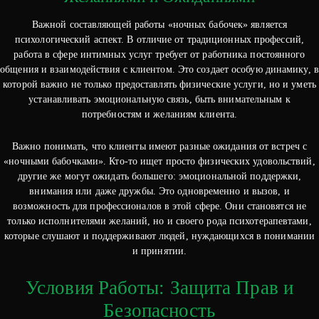
Важной составляющей работы «ночных бабочек» является
психологический аспект. В отличие от традиционных профессий,
работа в сфере интимных услуг требует от работника постоянного
общения и взаимодействия с клиентом. Это создает особую динамику, в
которой важно не только предоставлять физические услуги, но и уметь
устанавливать эмоциональную связь, быть внимательным к
потребностям и желаниям клиента.
Важно понимать, что клиенты имеют разные ожидания от встреч с
«ночными бабочками». Кто-то ищет просто физических удовольствий,
другие же могут ожидать большего: эмоциональной поддержки,
внимания или даже дружбы. Это одновременно и вызов, и
возможность для профессионалов в этой сфере. Они становятся не
только исполнителями желаний, но и своего рода психотерапевтами,
которые слушают и поддерживают людей, нуждающихся в понимании
и принятии.
Условия Работы: Защита Прав и
Безопасность