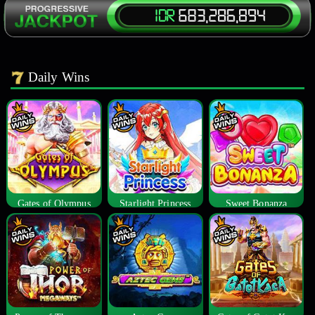
Daily Wins
Gates of Olympus
Starlight Princess
Sweet Bonanza