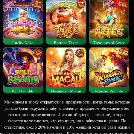
Lucky Neko
Fortune Tiger
Treasures of Aztec
Wild Bandito
Dreams of Macau
Rooster Rumble
Мы живем в эпоху открытости и прозрачности, когда темы, которые
раньше были окружены табу, становятся предметом обсуждения без
стеснения и предвзятости. Интимный досуг — явление, которое
касается не только тех, кто его ищет, но и общества в целом. По
статистике, около 20% мужчин и 10% женщин хотя бы раз в жизни
пользовались услугами проститута. В этом контексте важно рассмотреть