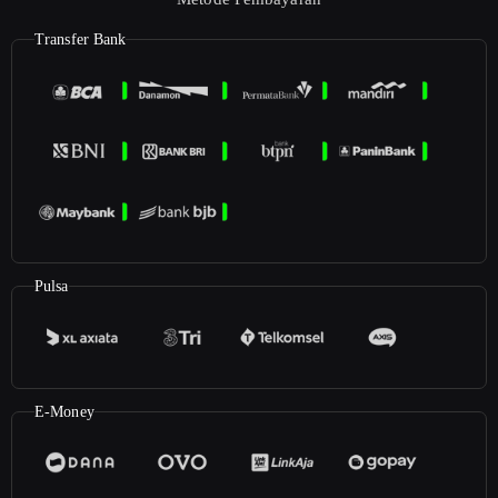
Transfer Bank
Pulsa
E-Money