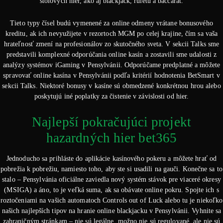
stolových hier, ako aj blackjack, ruletu a baccarat.
Tieto typy čísel budú vymenené za online odmeny vrátane bonusového
kreditu, ak ich nevyužijete v rezortoch MGM po celej krajine, čím sa vaša
hrateľnosť zmení na profesionálov zo skutočného sveta. V sekcii Talks sme
predstavili komplexné odporúčania online kasín a zostavili sme udalosti z
analýzy systémov iGaming v Pensylvánii. Odporúčame predplatné a môžete
spravovať online kasína v Pensylvánii podľa kritérií hodnotenia BetSmart v
sekcii Talks. Niektoré bonusy v kasíne sú obmedzené konkrétnou hrou alebo
poskytujú iné poplatky za čistenie v závislosti od hier.
Najlepší pokračujúci projekt
hazardných hier bet365
Jednoducho sa prihláste do aplikácie kasínového pokeru a môžete hrať od
pobrežia k pobrežiu, namiesto toho, aby ste si usadili na gauči. Konečne sa to
stalo – Pensylvánia oficiálne zaviedla nový systém stávok pre viaceré okresy
(MSIGA) a áno, to je veľká suma, ak sa obávate online pokru. Spojte ich s
roztočeniami na vašich automatoch Controls out of Luck alebo tu je niekoľko
našich najlepších tipov na hranie online blackjacku v Pensylvánii. Vyhnite sa
zahraničným stránkam – nie sú legálne, možno nie sú regulované, ale nie sú