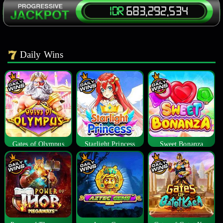
Daily Wins
Gates of Olympus
Starlight Princess
Sweet Bonanza