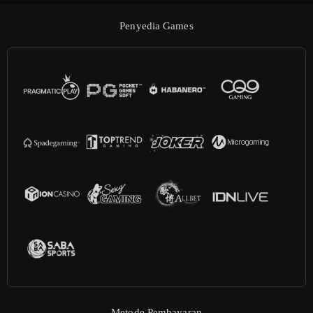
Penyedia Games
Metode Pembayaran