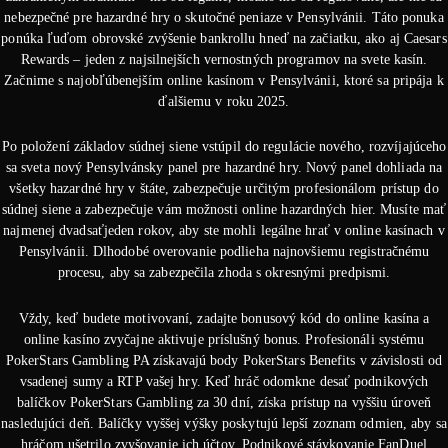
nebezpečné pre hazardné hry o skutočné peniaze v Pensylvánii. Táto ponuka
ponúka ľuďom obrovské zvýšenie bankrollu hneď na začiatku, ako aj Caesars
Rewards – jeden z najsilnejších vernostných programov na svete kasín.
Začnime s najobľúbenejším online kasínom v Pensylvánii, ktoré sa pripája k
ďalšiemu v roku 2025.
Po položení základov súdnej siene vstúpil do regulácie nového, rozvíjajúceho
sa sveta nový Pensylvánsky panel pre hazardné hry. Nový panel dohliada na
všetky hazardné hry v štáte, zabezpečuje určitým profesionálom prístup do
súdnej siene a zabezpečuje vám možnosti online hazardných hier. Musíte mať
najmenej dvadsaťjeden rokov, aby ste mohli legálne hrať v online kasínach v
Pensylvánii. Dlhodobé overovanie podlieha najnovšiemu registračnému
procesu, aby sa zabezpečila zhoda s okresnými predpismi.
Vždy, keď budete motivovaní, zadajte bonusový kód do online kasína a
online kasíno zvyčajne aktivuje príslušný bonus. Profesionáli systému
PokerStars Gambling PA získavajú body PokerStars Benefits v závislosti od
vsadenej sumy a RTP vašej hry. Keď hráč odomkne desať podnikových
balíčkov PokerStars Gambling za 30 dní, získa prístup na vyššiu úroveň
nasledujúci deň. Balíčky vyššej výšky poskytujú lepší zoznam odmien, aby sa
hráčom ušetrilo zvyšovanie ich účtov. Podnikové stávkovanie FanDuel