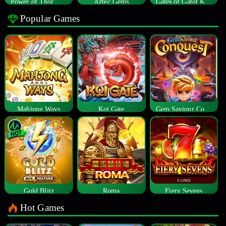
Power of Thor Megaways
Aztec Gems
Gates of Gatot Kaca
Popular Games
Mahjong Ways
Koi Gate
Gem Saviour Conquest
Gold Blitz
Roma
Fiery Sevens
Hot Games