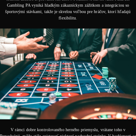
Gambling PA vyniká hladkým zákazníckym zážitkom a integráciou so
športovými stávkami, takže je skvelou voľbou pre hráčov, ktorí hľadajú
flexibilitu.
V rámci dobre kontrolovaného herného priemyslu, vrátane toho v