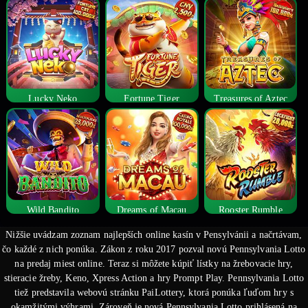
Lucky Neko
Fortune Tiger
Treasures of Aztec
Wild Bandito
Dreams of Macau
Rooster Rumble
Nižšie uvádzam zoznam najlepších online kasín v Pensylvánii a načrtávam,
čo každé z nich ponúka. Zákon z roku 2017 pozval novú Pennsylvania Lotto
na predaj miest online. Teraz si môžete kúpiť lístky na žrebovacie hry,
stieracie žreby, Keno, Xpress Action a hry Prompt Play. Pennsylvania Lotto
tiež predstavila webovú stránku PaiLottery, ktorá ponúka ľuďom hry s
okamžitými výhrami.
Zároveň je nová Pennsylvania Lotto prihlásená na