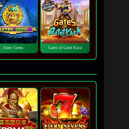
Aztec Gems
Gates of Gatot Kaca