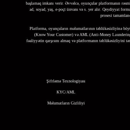
başlamaq imkanı verir. Əvvəlcə, oyunçular platformanın rəsmi 
ad, soyad, yaş, e-poçt ünvanı və s. yer alır. Qeydiyyat for
prosesi tamamland
Platforma, oyunçuların məlumatlarının təhlükəsizliyinə böyü
(Know Your Customer) və AML (Anti-Money Laundering) pr
fəaliyyətin qarşısını almaq və platformanın təhlükəsizliyini t
Şifrləmə Texnologiyası
KYC/AML
Məlumatların Gizliliyi