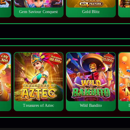
Gem Saviour Conquest
Gold Blitz
Treasures of Aztec
Wild Bandito