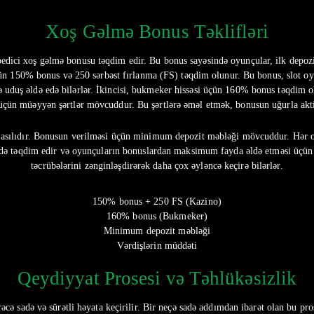
Xoş Gəlmə Bonus Təklifləri
edici xoş gəlmə bonusu təqdim edir. Bu bonus sayəsində oyunçular, ilk depozi
çün 150% bonus və 250 sərbəst fırlanma (FS) təqdim olunur. Bu bonus, slot oyun
ə uduş əldə edə bilərlər. İkincisi, bukmeker hissəsi üçün 160% bonus təqdim o
 üçün müəyyən şərtlər mövcuddur. Bu şərtlərə əməl etmək, bonusun uğurla akti
 asılıdır. Bonusun verilməsi üçün minimum depozit məbləği mövcuddur. Hər o
kildə təqdim edir və oyunçuların bonuslardan maksimum fayda əldə etməsi üçün
təcrübələrini zənginləşdirərək daha çox əyləncə keçirə bilərlər.
150% bonus + 250 FS (Kazino)
160% bonus (Bukmeker)
Minimum depozit məbləği
Vərdişlərin müddəti
Qeydiyyat Prosesi və Təhlükəsizlik
cə sadə və sürətli həyata keçirilir. Bir neçə sadə addımdan ibarət olan bu pr