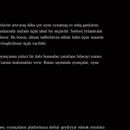
tlərini artıraraq daha çox oyun oynamaq və uduş şanslarını
larında istifadə üçün ideal bir seçimdir. Sərbəst fırlanmalar
lunur. Bu bonus, idman tədbirlərinə edilən bahis üçün nəzərdə
vləşdirilməsi üçün vacibdir.
yunçunun yalnız bir dəfə bonusdan yararlana biləcəyi nəzərə
 lazımi məlumatları verir. Bonus sayəsində oyunçular, oyun
oses, oyunçuların platformaya dərhal qeydiyyat edərək oyunlara