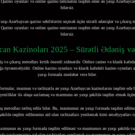
ir. Qazino oyunları və online qazino təminatını təqdim edən ən yaxşı Azərbayc
bilərsiz.
axşı Azərbaycan qazino səhifələrini seçmək üçün sürətli ədənişlər və çıkarış m
ir. Qazino oyunları və online qazino təminatını təqdim edən ən yaxşı Azərbayc
bilərsiz.
an Kazinoları 2025 – Sürətli Ədəniş və
niş və çıkarış metodları kritik önəmli xidmətdir. Online casino və klasik kafe
ğa öyrənməliyidir. Online kazino oyunları və klasik kafedəli kazino oyunları
yaxşı formada məsləhət verə bilər.
tformalar, məzmun və təchizatla ən yaxşı Azərbaycan kazinolarını təqdim edə
eniliklər ilə əlaqə saxlamaq və məzmunu ən yaxşı şəkildə təqdim etmək üçün 
karış metodları tətbiq edilə bilər. Bu, məzmunun ən yaxşı formada təqdim ed
şəkildə təqdim edilməsinə aid olan təchizatları yeniləmək kimi əməliyyatları t
 məzmunun ən yaxşı formada təqdim edilməsi və məzmunun ən yaxşı şəkildə tə
da təzələnməsinə aid olan təchizatları yeniləmək və məzmunun ən yaxşı şəkil