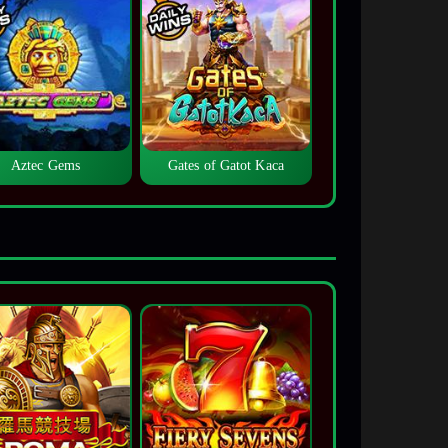
Aztec Gems
Gates of Gatot Kaca