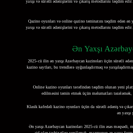
yaxşı və sürətli ədənişlərini və çıkarış metodlarını təqdim ed
Qazino oyunları və online qazino təminatını təqdim edən ən y
yaxşı və sürətli ədənişlərini və çıkarış metodlarını təqdim ed
Ən Yaxşı Azərbayc
2025-cü ilin ən yaxşı Azərbaycan kazinoları üçün sürətli ədə
kazino saytları, bu trendlərə uyğunlaşdırmaq və yaxşılaşdırma
Online kazino oyunları tərəfindən təqdim olunan yeni pla
edilməsini təmin etmək üçün məlumatları təzələmək, y
Klasik kafedəli kazino oyunları üçün da sürətli ədəniş və çı
ən yaxşı 
Ən yaxşı Azərbaycan kazinoları 2025-cü ilin əsas məqsədi,
aid olan təchizatları yeniləmək, məzmunun ən yaxşı forma