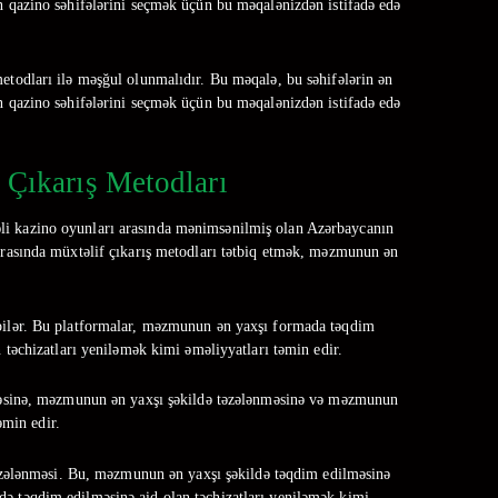
an qazino səhifələrini seçmək üçün bu məqalənizdən istifadə edə
etodları ilə məşğul olunmalıdır. Bu məqalə, bu səhifələrin ən
an qazino səhifələrini seçmək üçün bu məqalənizdən istifadə edə
 Çıkarış Metodları
dəli kazino oyunları arasında mənimsənilmiş olan Azərbaycanın
 arasında müxtəlif çıkarış metodları tətbiq etmək, məzmunun ən
 bilər. Bu platformalar, məzmunun ən yaxşı formada təqdim
təchizatları yeniləmək kimi əməliyyatları təmin edir.
ilməsinə, məzmunun ən yaxşı şəkildə təzələnməsinə və məzmunun
əmin edir.
zələnməsi. Bu, məzmunun ən yaxşı şəkildə təqdim edilməsinə
də təqdim edilməsinə aid olan təchizatları yeniləmək kimi