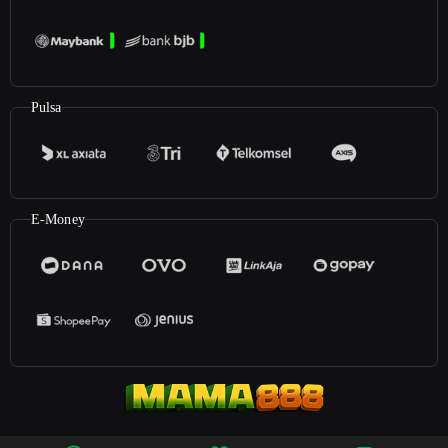
Pulsa
E-Money