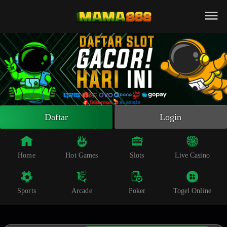
Beranda
Slot Online
Live Casino
Sportsbook
Arcade
Togel Online
Daftar
Login
Poker
Whatsapp
Home
Hot Games
Slots
Live Casino
Telegram
Sports
Arcade
Poker
Togel Online
Livechat