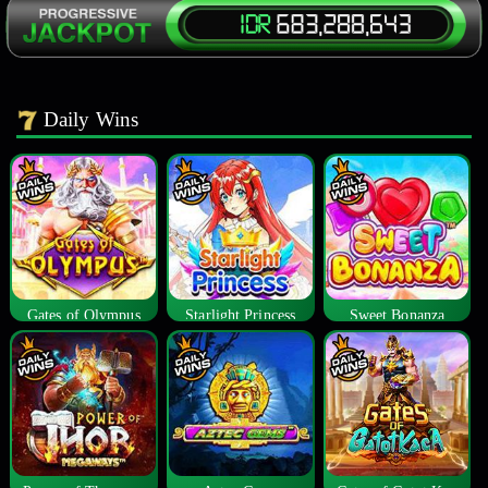
Daily Wins
Gates of Olympus
Starlight Princess
Sweet Bonanza