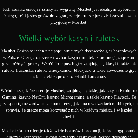
Jeśli szukasz emocji i szansy na wygraną, Mostbet jest idealnym wyborem.
Dlatego, jeśli jesteś gotów do zagrać, zarejestruj się już dziś i zacznij swoją
przygodę w Mostbet!
Wielki wybór kasyn i ruletek
Mostbet Casino to jeden z najpopularniejszych dostawców gier hazardowych
w Polsce. Oferuje on szeroki wybór kasyn i ruletek, które mogą zaspokoić
gusta różnych graczy. Wśród dostępnych gier znajdują się klasyki, takie jak
ruletka francuska, ruletka amerykańska, blackjack, a także nowoczesne gry,
takie jak video poker, karcianki i automaty.
Wśród kasyn, które oferuje Mostbet, znajdują się takie, jak kasyno Evolution
Gaming, kasyno NetEnt, kasyno Microgaming, a także kasyno Playtech. Te
gry są dostępne zarówno na komputerze, jak i na urządzeniach mobilnych, co
sprawia, że gracze mogą korzystać z nich w każdym miejscu i w każdej
chwili.
Mostbet Casino oferuje także wiele bonusów i promocji, które mogą pomóc
graczy w rozpoczęciu swojej przygody hazardowej. Wśród dostępnych