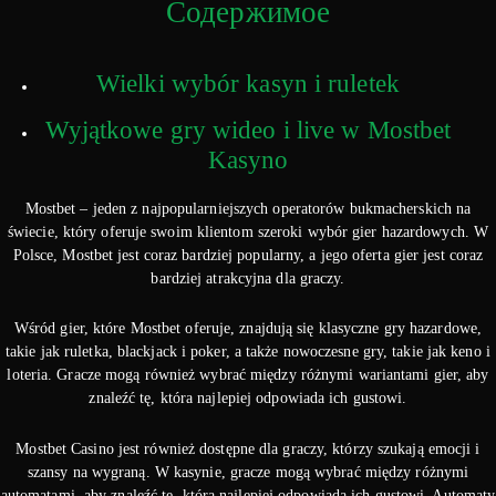
Содержимое
Wielki wybór kasyn i ruletek
Wyjątkowe gry wideo i live w Mostbet
Kasyno
Mostbet – jeden z najpopularniejszych operatorów bukmacherskich na
świecie, który oferuje swoim klientom szeroki wybór gier hazardowych. W
Polsce, Mostbet jest coraz bardziej popularny, a jego oferta gier jest coraz
bardziej atrakcyjna dla graczy.
Wśród gier, które Mostbet oferuje, znajdują się klasyczne gry hazardowe,
takie jak ruletka, blackjack i poker, a także nowoczesne gry, takie jak keno i
loteria. Gracze mogą również wybrać między różnymi wariantami gier, aby
znaleźć tę, która najlepiej odpowiada ich gustowi.
Mostbet Casino jest również dostępne dla graczy, którzy szukają emocji i
szansy na wygraną. W kasynie, gracze mogą wybrać między różnymi
automatami, aby znaleźć tę, która najlepiej odpowiada ich gustowi. Automaty