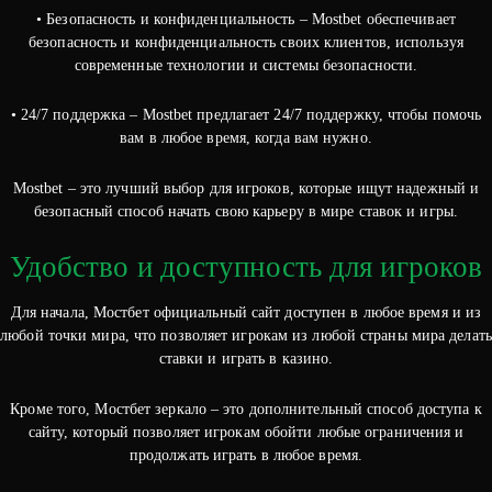
• Безопасность и конфиденциальность – Mostbet обеспечивает
безопасность и конфиденциальность своих клиентов, используя
современные технологии и системы безопасности.
• 24/7 поддержка – Mostbet предлагает 24/7 поддержку, чтобы помочь
вам в любое время, когда вам нужно.
Mostbet – это лучший выбор для игроков, которые ищут надежный и
безопасный способ начать свою карьеру в мире ставок и игры.
Удобство и доступность для игроков
Для начала, Мостбет официальный сайт доступен в любое время и из
любой точки мира, что позволяет игрокам из любой страны мира делать
ставки и играть в казино.
Кроме того, Мостбет зеркало – это дополнительный способ доступа к
сайту, который позволяет игрокам обойти любые ограничения и
продолжать играть в любое время.