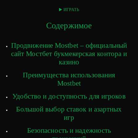
▶️ ИГРАТЬ
Содержимое
Продвижение Mostbet – официальный
сайт Мостбет букмекерская контора и
казино
Преимущества использования
Mostbet
Удобство и доступность для игроков
Большой выбор ставок и азартных
игр
Безопасность и надежность