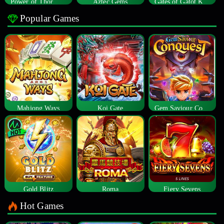
Power of Thor Megaways
Aztec Gems
Gates of Gatot Kaca
Popular Games
Mahjong Ways
Koi Gate
Gem Saviour Conquest
Gold Blitz
Roma
Fiery Sevens
Hot Games