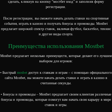
сделать, кликнув на кнопку “мостбет вход” и заполнив форму
регистрации.
После регистрации, вы сможете начать делать ставки на спортивные
события, играть в казино и получать бонусы и промокоды. Mostbet
предлагает широкий спектр ставок, включая футбол, баскетбол, теннис
и другие виды спорта.
Преимущества использования Mostbet
Mostbet предлагает несколько преимуществ, которые делают его лучшим
выбором для игроков:
• Быстрый
mosbet
доступ к ставкам и играм – с помощью официального
сайта Mostbet, вы можете начать делать ставки и играть в казино в
считанные секунды.
• Бонусы и промокоды – Mostbet предлагает своим клиентам различные
бонусы и промокоды, которые помогут вам начать свою карьеру в мире
ставок и игры.