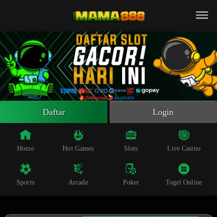
Beranda
Slot Online
Live Casino
Sportsbook
Arcade
Togel Online
Daftar
Login
Poker
Whatsapp
Home
Hot Games
Slots
Live Casino
Telegram
Sports
Arcade
Poker
Togel Online
Livechat