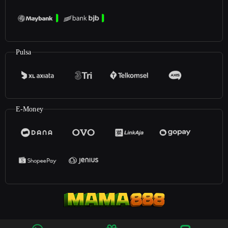
Pulsa
E-Money