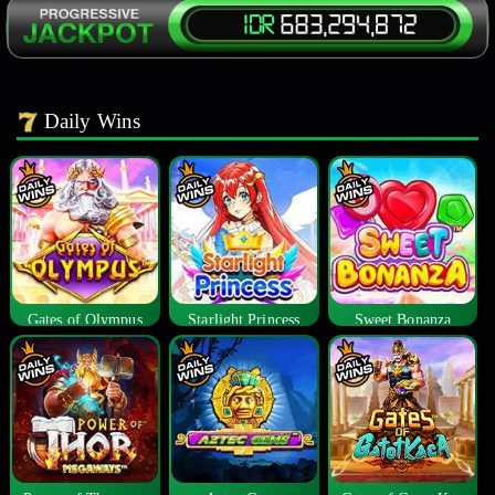
Daily Wins
Gates of Olympus
Starlight Princess
Sweet Bonanza