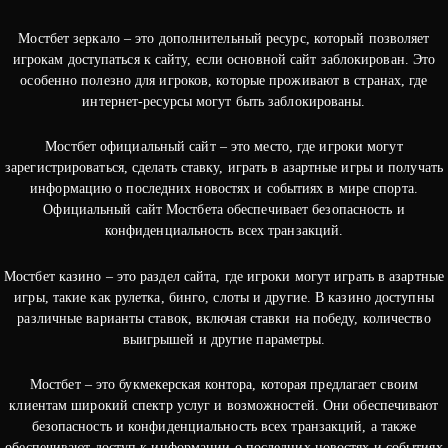
Мостбет зеркало – это дополнительный ресурс, который позволяет
игрокам доступаться к сайту, если основной сайт заблокирован. Это
особенно полезно для игроков, которые проживают в странах, где
интернет-ресурсы могут быть заблокированы.
Мостбет официальный сайт – это место, где игроки могут
зарегистрироваться, сделать ставку, играть в азартные игры и получать
информацию о последних новостях и событиях в мире спорта.
Официальный сайт Мостбета обеспечивает безопасность и
конфиденциальность всех транзакций.
Мостбет казино – это раздел сайта, где игроки могут играть в азартные
игры, такие как рулетка, бинго, слоты и другие. В казино доступны
различные варианты ставок, включая ставки на победу, количество
выигрышей и другие параметры.
Мостбет – это букмекерская контора, которая предлагает своим
клиентам широкий спектр услуг и возможностей. Они обеспечивают
безопасность и конфиденциальность всех транзакций, а также
обеспечивают доступ к информации о последних новостях и событиях