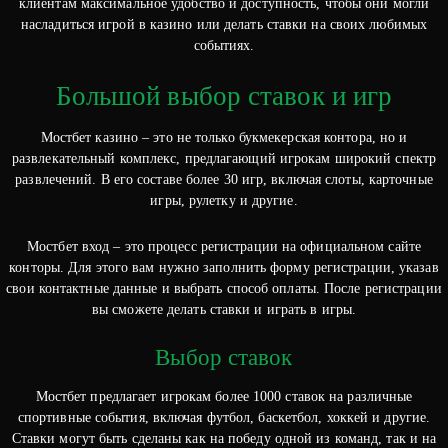
клиентам максимальное удобство и доступность, чтобы они могли
насладиться игрой в казино или делать ставки на своих любимых
событиях.
Большой выбор ставок и игр
Мостбет казино – это не только букмекерская контора, но и
развлекательный комплекс, предлагающий игрокам широкий спектр
развлечений. В его составе более 30 игр, включая слоты, карточные
игры, рулетку и другие.
Мостбет вход – это процесс регистрации на официальном сайте
конторы. Для этого вам нужно заполнить форму регистрации, указав
свои контактные данные и выбрать способ оплаты. После регистрации
вы сможете делать ставки и играть в игры.
Выбор ставок
Мостбет предлагает игрокам более 1000 ставок на различные
спортивные события, включая футбол, баскетбол, хоккей и другие.
Ставки могут быть сделаны как на победу одной из команд, так и на