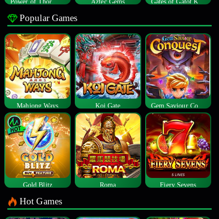
Power of Thor Megaways
Aztec Gems
Gates of Gatot Kaca
Popular Games
Mahjong Ways
Koi Gate
Gem Saviour Conquest
Gold Blitz
Roma
Fiery Sevens
Hot Games