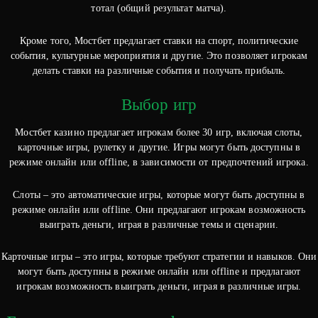
тотал (общий результат матча).
Кроме того, Мостбет предлагает ставки на спорт, политические
события, культурные мероприятия и другие. Это позволяет игрокам
делать ставки на различные события и получать прибыль.
Выбор игр
Мостбет казино предлагает игрокам более 30 игр, включая слоты,
карточные игры, рулетку и другие. Игры могут быть доступны в
режиме онлайн или offline, в зависимости от предпочтений игрока.
Слоты – это автоматические игры, которые могут быть доступны в
режиме онлайн или offline. Они предлагают игрокам возможность
выиграть деньги, играя в различные темы и сценарии.
Карточные игры – это игры, которые требуют стратегии и навыков. Они
могут быть доступны в режиме онлайн или offline и предлагают
игрокам возможность выиграть деньги, играя в различные игры.