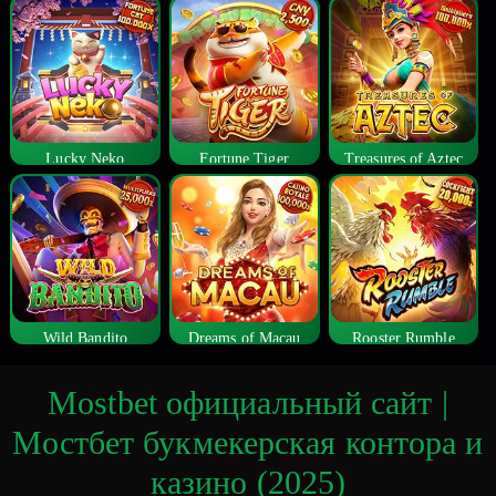
Lucky Neko
Fortune Tiger
Treasures of Aztec
Wild Bandito
Dreams of Macau
Rooster Rumble
Mostbet официальный сайт |
Мостбет букмекерская контора и
казино (2025)