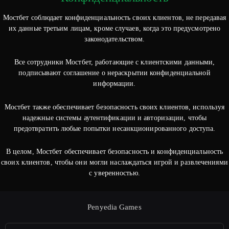
Мостбет соблюдает конфиденциальность своих клиентов, не передавая
их данные третьим лицам, кроме случаев, когда это предусмотрено
законодательством.
Все сотрудники Мостбет, работающие с клиентскими данными,
подписывают соглашение о нераскрытии конфиденциальной
информации.
Мостбет также обеспечивает безопасность своих клиентов, используя
надежные системы аутентификации и авторизации, чтобы
предотвратить любые попытки несанкционированного доступа.
В целом, Мостбет обеспечивает безопасность и конфиденциальность
своих клиентов, чтобы они могли наслаждаться игрой и развлечениями
с уверенностью.
Penyedia Games