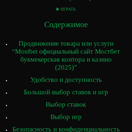
▶️ ИГРАТЬ
Содержимое
Продвижение товара или услуги
“Mostbet официальный сайт Мостбет
букмекерская контора и казино
(2025)”
Удобство и доступность
Большой выбор ставок и игр
Выбор ставок
Выбор игр
Безопасность и конфиденциальность