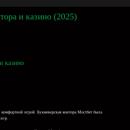
тора и казино (2025)
и казино
 и комфортной игрой. Букмекерская контора Мостбет была
 игр.