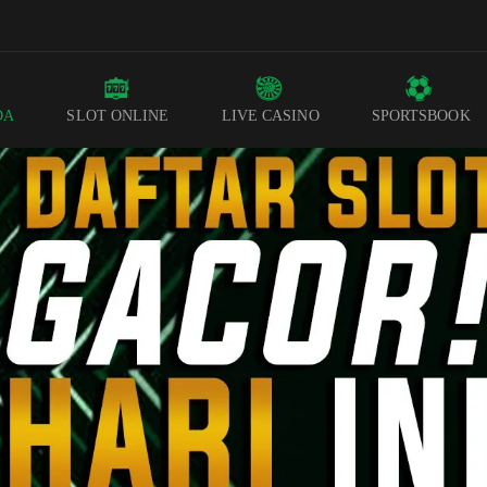
DA
SLOT ONLINE
LIVE CASINO
SPORTSBOOK