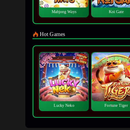
Mahjong Ways
Koi Gate
Hot Games
Lucky Neko
Fortune Tiger