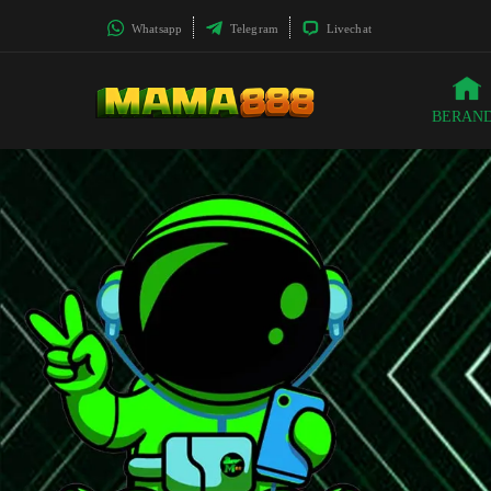
Whatsapp
Telegram
Livechat
BERAN