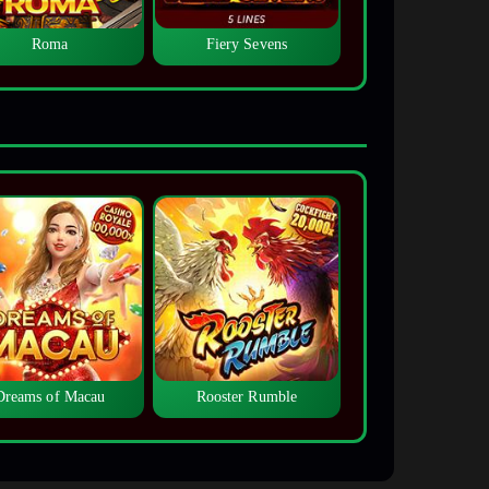
Roma
Fiery Sevens
Dreams of Macau
Rooster Rumble