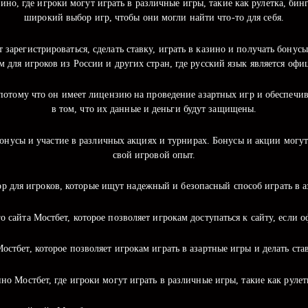
зино, где игроки могут играть в различные игры, такие как рулетка, би
широкий выбор игр, чтобы они могли найти что-то для себя.
зарегистрироваться, сделать ставку, играть в казино и получать бонусы
 для игроков из России и других стран, где русский язык является оф
 потому что он имеет лицензию на проведение азартных игр и обеспечи
в том, что их данные и деньги будут защищены.
 бонусы и участие в различных акциях и турнирах. Бонусы и акции мо
свой игровой опыт.
р для игроков, которые ищут надежный и безопасный способ играть в аз
о сайта Мостбет, которое позволяет игрокам доступаться к сайту, если 
остбет, которое позволяет игрокам играть в азартные игры и делать ста
но Мостбет, где игроки могут играть в различные игры, такие как рулет