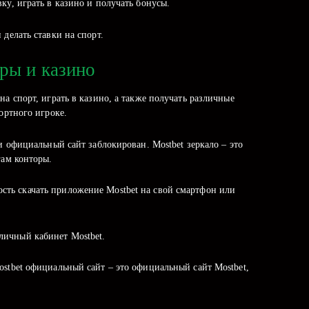
ку, играть в казино и получать бонусы.
 делать ставки на спорт.
ры и казино
на спорт, играть в казино, а также получать различные
ортного игроке.
ли официальный сайт заблокирован. Mostbet зеркало – это
гам конторы.
сть скачать приложение Mostbet на свой смартфон или
 личный кабинет Mostbet.
stbet официальный сайт – это официальный сайт Mostbet,