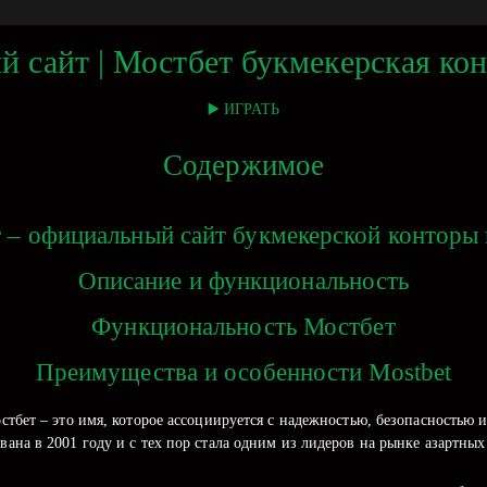
 сайт | Мостбет букмекерская кон
▶️ ИГРАТЬ
Содержимое
 – официальный сайт букмекерской конторы 
Описание и функциональность
Функциональность Мостбет
Преимущества и особенности Mostbet
стбет – это имя, которое ассоциируется с надежностью, безопасностью
вана в 2001 году и с тех пор стала одним из лидеров на рынке азартных