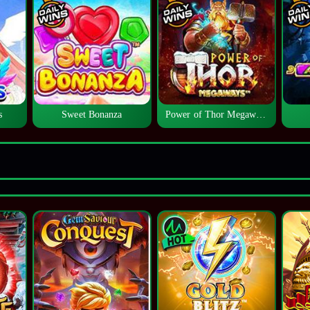
s
Sweet Bonanza
Power of Thor Megaways