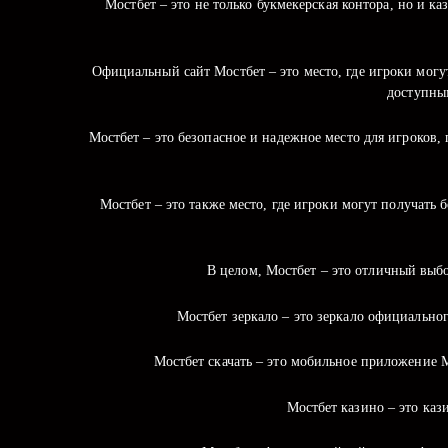
Мостбет – это не только букмекерская контора, но и ка
Официальный сайт Мостбет – это место, где игроки могут 
доступным
Мостбет – это безопасное и надежное место для игроков,
Мостбет – это также место, где игроки могут получать
В целом, Мостбет – это отличный выбо
Мостбет зеркало – это зеркало официальног
Мостбет скачать – это мобильное приложение М
Мостбет казино – это кази