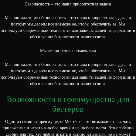
Безопасность – это наша приоритетная задача
Мы понимаем, что безопасность – это наша приоритетная задача, и
поэтому мы делаем все возможное, чтобы обеспечить ее. Мы
используем современные технологии для защиты вашей информации и
обеспечения безопасности вашего счета.
Мы всегда готовы помочь вам
Мы понимаем, что безопасность – это наша приоритетная задача, и
поэтому мы делаем все возможное, чтобы обеспечить ее. Мы
используем современные технологии для защиты вашей информации и
обеспечения безопасности вашего счета.
Возможности и преимущества для
беттеров
Один из главных преимуществ Мостбет – это возможность скачать
приложение и играть в любое время и из любого места. Это особенно
удобно для тех, кто любит играть в казино на деньги, но не может