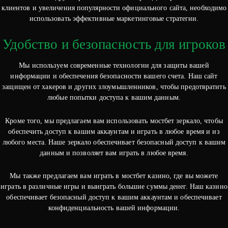
клиентов и увеличения популярности официального сайта, необходимо
использовать эффективные маркетинговые стратегии.
Удобство и безопасность для игроков
Мы используем современные технологии для защиты вашей
информации и обеспечения безопасности вашего счета. Наш сайт
защищен от хакеров и других злоумышленников, чтобы предотвратить
любые попытки доступа к вашим данным.
Кроме того, мы предлагаем вам использовать мостбет зеркало, чтобы
обеспечить доступ к вашим аккаунтам и играть в любое время и из
любого места. Наше зеркало обеспечивает безопасный доступ к вашим
данным и позволяет вам играть в любое время.
Мы также предлагаем вам играть в мостбет казино, где вы можете
играть в различные игры и выиграть большие суммы денег. Наш казино
обеспечивает безопасный доступ к вашим аккаунтам и обеспечивает
конфиденциальность вашей информации.