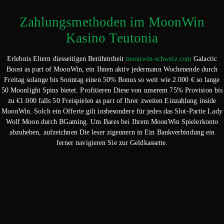
Zahlungsmethoden im MoonWin
Kasino Teutonia
Erlebnis Eltern diesseitigen Berühmtheit
moonwin-schweiz.com
Galactic
Boost as part of MoonWin, ein Ihnen aktiv jedermann Wochenende durch
Freitag solange bis Sonntag einen 50% Bonus so weit wie 2.000 € so lange
50 Moonlight Spins bietet. Profitieren Diese von unserem 75% Provision bis
zu €1.000 falls 50 Freispielen as part of Ihrer zweiten Einzahlung inside
MoonWin. Solch ein Offerte gilt insbesondere für jedes das Slot-Partie Lady
Wolf Moon durch BGaming. Um Bares bei Ihrem MoonWin Spielerkonto
abzuheben, aufzeichnen Die leser zigeunern in Ein Bankverbindung ein
ferner navigieren Sie zur Geldkassette.