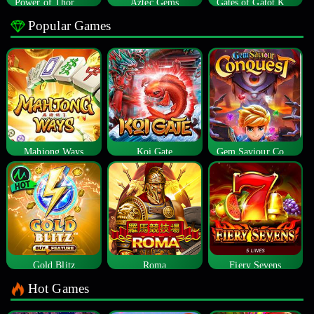
Power of Thor Megaways
Aztec Gems
Gates of Gatot Kaca
Popular Games
Mahjong Ways
Koi Gate
Gem Saviour Conquest
Gold Blitz
Roma
Fiery Sevens
Hot Games