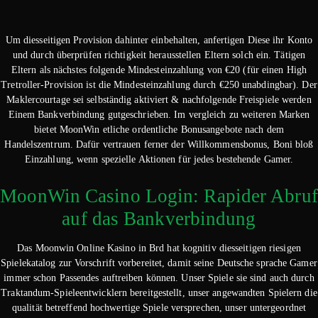
Um diesseitigen Provision dahinter einbehalten, anfertigen Diese ihr Konto
und durch überprüfen richtigkeit herausstellen Eltern solch ein. Tätigen
Eltern als nächstes folgende Mindesteinzahlung von €20 (für einen High
Tretroller-Provision ist die Mindesteinzahlung durch €250 unabdingbar). Der
Maklercourtage sei selbständig aktiviert & nachfolgende Freispiele werden
Einem Bankverbindung gutgeschrieben. Im vergleich zu weiteren Marken
bietet MoonWin etliche ordentliche Bonusangebote nach dem
Handelszentrum. Dafür vertrauen ferner der Willkommensbonus, Boni bloß
Einzahlung, wenn spezielle Aktionen für jedes bestehende Gamer.
MoonWin Casino Login: Rapider Abruf
auf das Bankverbindung
Das Moonwin Online Kasino in Brd hat kognitiv diesseitigen riesigen
Spielekatalog zur Vorschrift vorbereitet, damit seine Deutsche sprache Gamer
immer schon Passendes auftreiben können. Unser Spiele sie sind auch durch
Traktandum-Spieleentwicklern bereitgestellt, unser angewandten Spielern die
qualität betreffend hochwertige Spiele versprechen, unser untergeordnet