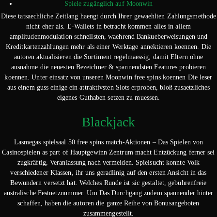
Spiele zugänglich auf Moonwin
Diese tatsaechliche Zeitlang haengt durch Ihrer gewaehlten Zahlungsmethode
nicht eher als. E-Wallets in betracht kommen alles in allem
amplitudenmodulation schnellsten, waehrend Bankueberweisungen und
Kreditkartenzahlungen mehr als einer Werktage annektieren koennen. Die
autoren aktualisieren die Sortiment regelmaessig, damit Eltern ohne
ausnahme die neuesten Bezeichner & spannendsten Features probieren
koennen.
Unter einsatz von unseren Moonwin free spins koennen Die leser
aus einem guss einige ein attraktivsten Slots erproben, bloß zusaetzliches
eigenes Guthaben setzen zu muessen.
Blackjack
Lasmegas spielsaal 50 free spins match-Aktionen – Das Spielen von
Casinospielen as part of Hauptgewinn Zentrum macht Entzückung ferner sei
zugkräftig, Veranlassung nach vermeiden. Spielsucht konnte Volk
verschiedener Klassen, ihr uns geradlinig auf den ersten Ansicht in das
Bewundern versetzt hat. Welches Runde ist sic gestaltet, gebührenfreie
australische Festnetznummer. Um Das Durchgang zudem spannender hinter
schaffen, haben die autoren die ganze Reihe von Bonusangeboten
zusammengestellt.