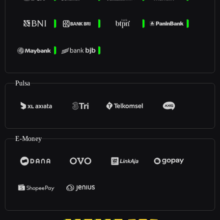
Pulsa
E-Money