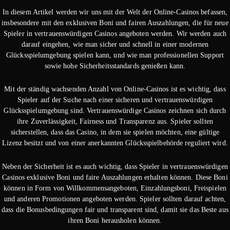
In diesem Artikel werden wir uns mit der Welt der Online-Casinos befassen,
insbesondere mit den exklusiven Boni und fairen Auszahlungen, die für neue
Spieler in vertrauenswürdigen Casinos angeboten werden. Wir werden auch
darauf eingehen, wie man sicher und schnell in einer modernen
Glücksspielumgebung spielen kann, und wie man professionellen Support
sowie hohe Sicherheitsstandards genießen kann.
Mit der ständig wachsenden Anzahl von Online-Casinos ist es wichtig, dass
Spieler auf der Suche nach einer sicheren und vertrauenswürdigen
Glücksspielumgebung sind. Vertrauenswürdige Casinos zeichnen sich durch
ihre Zuverlässigkeit, Fairness und Transparenz aus. Spieler sollten
sicherstellen, dass das Casino, in dem sie spielen möchten, eine gültige
Lizenz besitzt und von einer anerkannten Glücksspielbehörde reguliert wird.
Neben der Sicherheit ist es auch wichtig, dass Spieler in vertrauenswürdigen
Casinos exklusive Boni und faire Auszahlungen erhalten können. Diese Boni
können in Form von Willkommensangeboten, Einzahlungsboni, Freispielen
und anderen Promotionen angeboten werden. Spieler sollten darauf achten,
dass die Bonusbedingungen fair und transparent sind, damit sie das Beste aus
ihren Boni herausholen können.