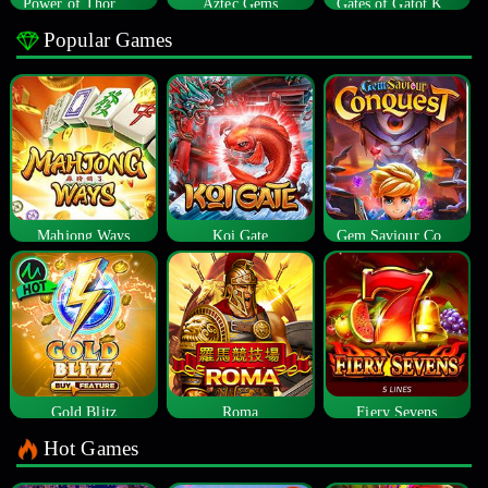
Power of Thor Megaways
Aztec Gems
Gates of Gatot Kaca
Popular Games
Mahjong Ways
Koi Gate
Gem Saviour Conquest
Gold Blitz
Roma
Fiery Sevens
Hot Games