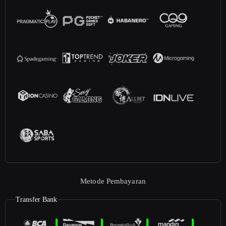
Metode Pembayaran
Transfer Bank