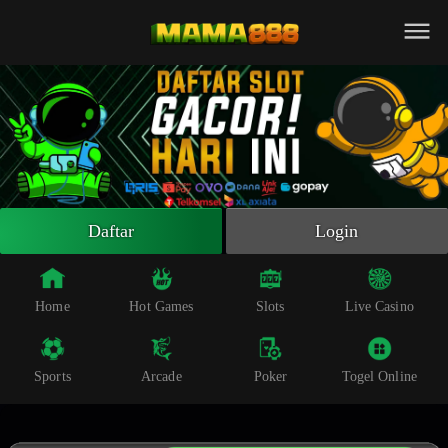
Beranda
Slot Online
Live Casino
Sportsbook
Arcade
Togel Online
Daftar
Login
Poker
Whatsapp
Home
Hot Games
Slots
Live Casino
Telegram
Sports
Arcade
Poker
Togel Online
Livechat