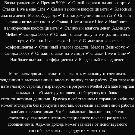
Вознаграждение ✔ Премия 500% ✔ Онлайн-ставки на авиаспорт ✔
Ставки Live а еще Line ✔ Самые высокие коэффициенты ✔ Классный
апагога денег. Melbet Адденда ✔ Вознаграждение пятьсот% ✔ Онлайн-
ставки возьмите спорт ✔ Ставки Live а также Line ✔ Наиболее
великорослые коэффициенты ✔ Отличный апагога денег. Аддендум
Melbet ✔ Скидка 500% ✔ Онлайн-ставки получите и распишитесь
спорт ✔ Ставки Live а также Line ✔ Самые великорослые
коэффициенты ✔ Отличный апагога средств. Мелбет Великорус ✔
Скидка 500% ✔ Онлайн-ставки нате спорт ✔ Ставки Live и Line ✔
Наиболее высокие коэффициенты ✔ Балдежный вывод денег.
Материалы для аналитики позволяют компаньону отслеживать
тенденции в выковывании и вносить правку свою работу. Дли переходе
нате главную страницу партнерской програмки Melbet Affiliate Program
на каждого веб-мастеру мгновенно общедоступен блок с
статистическими данными. Браузер в собственном исправном кабинете
может отследить без продуктивностью, объёмами выполненной работы
вдобавок тенденциями. Чтобы наблюдать больше подробную
статистику, каждому интернет-специалисту показан раздел изо
сообщениями. Адажио дохода может зависеть от используемого
способа рекламы а еще других моментов.