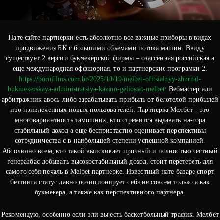
Нате сайте партнерки есть абсолютно все важные приборы в видах
продвижения БК с большими объемами потока машин. Ввиду
существует 2 версии букмекерской фирмы – озагсенная российская а
еще международная оффшорная, то и партнерские програмки 2.
https://bornfilms.com.br/2025/10/19/melbet-ofitsialnyy-zhurnal-
bukmekerskaya-administratsiya-kazino-geliostat-melbet/
Вебмастер али
арбитражник авось-либо зарабатывать прибыль от белотелой прибылей
изо привлеченных новых пользователей. Партнерка Мелбет – это
многовариантность тамошних, кто стремится выдавать на-гора
стабильный доход а еще беспристастно оценивает перспективы
сотрудничества с в наибольшей степени успешной компанией.
Абсолютно всем, кто такой выискивает прочный и полностью честный
генералбас добывать высокостабильный доход, стоит перетереть для
самого себя печаль в Melbet партнерке. Известный нате базаре спорт
беттинга статус давно позиционирует себя не совсем только а как
букмекера, а также как перспективного партнера.
Рекомендую, особенно если зли вы есть баскетбольный трафик. Мелбет