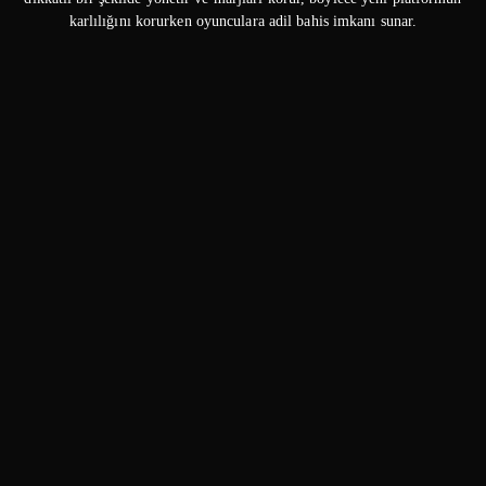
karlılığını korurken oyunculara adil bahis imkanı sunar.