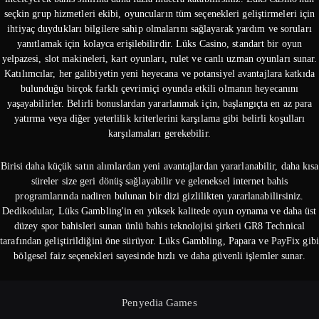
seçkin grup hizmetleri ekibi, oyuncuların tüm seçenekleri geliştirmeleri için
ihtiyaç duydukları bilgilere sahip olmalarını sağlayarak yardım ve soruları
yanıtlamak için kolayca erişilebilirdir. Lüks Casino, standart bir oyun
yelpazesi, slot makineleri, kart oyunları, rulet ve canlı uzman oyunları sunar.
Katılımcılar, her galibiyetin yeni heyecana ve potansiyel avantajlara katkıda
bulunduğu birçok farklı çevrimiçi oyunda etkili olmanın heyecanını
yaşayabilirler. Belirli bonuslardan yararlanmak için, başlangıçta en az para
yatırma veya diğer yeterlilik kriterlerini karşılama gibi belirli koşulları
karşılamaları gerekebilir.
Birisi daha küçük satın alımlardan yeni avantajlardan yararlanabilir, daha kısa
süreler size geri dönüş sağlayabilir ve geleneksel internet bahis
programlarında nadiren bulunan bir dizi gizlilikten yararlanabilirsiniz.
Dedikodular, Lüks Gambling'in en yüksek kalitede oyun oynama ve daha üst
düzey spor bahisleri sunan ünlü bahis teknolojisi şirketi GR8 Technical
tarafından geliştirildiğini öne sürüyor. Lüks Gambling, Papara ve PayFix gibi
bölgesel faiz seçenekleri sayesinde hızlı ve daha güvenli işlemler sunar.
Penyedia Games