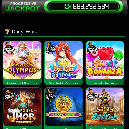
Daily Wins
Gates of Olympus
Starlight Princess
Sweet Bonanza