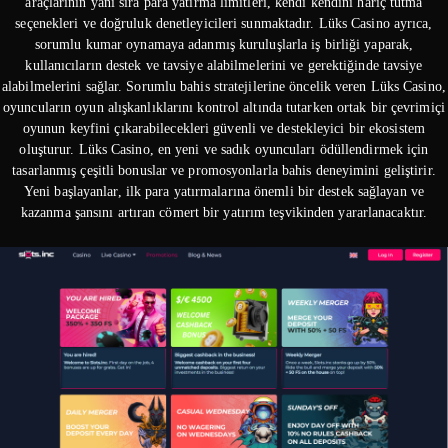
araçlarının yanı sıra para yatırma limitleri, kendi kendini hariç tutma
seçenekleri ve doğruluk denetleyicileri sunmaktadır. Lüks Casino ayrıca,
sorumlu kumar oynamaya adanmış kuruluşlarla iş birliği yaparak,
kullanıcıların destek ve tavsiye alabilmelerini ve gerektiğinde tavsiye
alabilmelerini sağlar. Sorumlu bahis stratejilerine öncelik veren Lüks Casino,
oyuncuların oyun alışkanlıklarını kontrol altında tutarken ortak bir çevrimiçi
oyunun keyfini çıkarabilecekleri güvenli ve destekleyici bir ekosistem
oluşturur. Lüks Casino, en yeni ve sadık oyuncuları ödüllendirmek için
tasarlanmış çeşitli bonuslar ve promosyonlarla bahis deneyimini geliştirir.
Yeni başlayanlar, ilk para yatırmalarına önemli bir destek sağlayan ve
kazanma şansını artıran cömert bir yatırım teşvikinden yararlanacaktır.