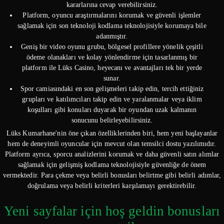
kararlarına cevap verebilirsiniz.
Platform, oyuncu araştırmalarını korumak ve güvenli işlemler
sağlamak için son teknoloji kodlama teknolojisiyle korumaya bile
adanmıştır.
Geniş bir video oyunu grubu, bölgesel profillere yönelik çeşitli
ödeme olanakları ve kolay yönlendirme için tasarlanmış bir
platform ile Lüks Casino, heyecanı ve avantajları tek bir yerde
sunar.
Spor camiasındaki en son gelişmeleri takip edin, tercih ettiğiniz
grupları ve katılımcıları takip edin ve yaralanmalar veya iklim
koşulları gibi konuları duyarak bir oyundan uzak kalmanın
sonucunu belirleyebilirsiniz.
Lüks Kumarhane'nin öne çıkan özelliklerinden biri, hem yeni başlayanlar
hem de deneyimli oyuncular için mevcut olan temsilci dostu yazılımıdır.
Platform ayrıca, sporcu analizlerini korumak ve daha güvenli satın alımlar
sağlamak için gelişmiş kodlama teknolojisiyle güvenliğe de önem
vermektedir. Para çekme veya belirli bonusları belirtme gibi belirli adımlar,
doğrulama veya belirli kriterleri karşılamayı gerektirebilir.
Yeni sayfalar için hoş geldin bonusları