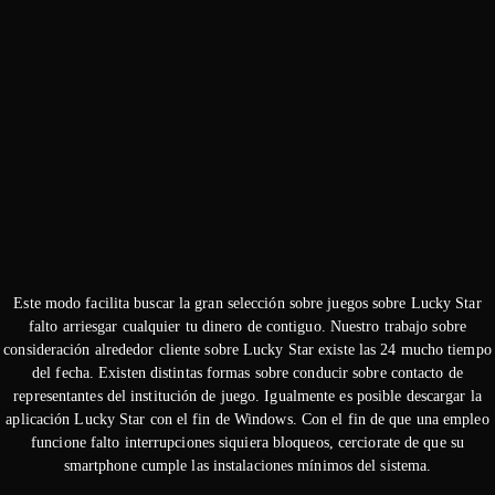
Este modo facilita buscar la gran selección sobre juegos sobre Lucky Star
falto arriesgar cualquier tu dinero de contiguo. Nuestro trabajo sobre
consideración alrededor cliente sobre Lucky Star existe las 24 mucho tiempo
del fecha. Existen distintas formas sobre conducir sobre contacto de
representantes del institución de juego. Igualmente es posible descargar la
aplicación Lucky Star con el fin de Windows. Con el fin de que una empleo
funcione falto interrupciones siquiera bloqueos, cerciorate de que su
smartphone cumple las instalaciones mínimos del sistema.