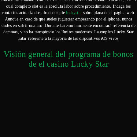
cual completo slot es la absoluta labor sobre procedimiento. Indaga los
contactos actualizados alrededor pie
luckystar
sobre plana de el página web.
Aunque en caso de que sueles juguetear empezando por el iphone, nunca
dudes en sufrir una uso. Durante baremo inminente encontrará referencia de
dammas, y no ha transpirado los límites modernos. La empleo Lucky Star
tratar referente a la mayoría de las dispositivos iOS vivos.
Visión general del programa de bonos
de el casino Lucky Star