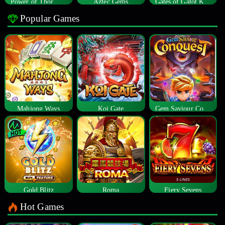
Power of Thor Megaways
Aztec Gems
Gates of Gatot Kaca
Popular Games
Mahjong Ways
Koi Gate
Gem Saviour Conquest
Gold Blitz
Roma
Fiery Sevens
Hot Games