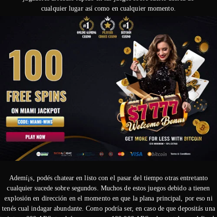
cualquier lugar así­ como en cualquier momento.
Ademí¡s, podés chatear en listo con el pasar del tiempo otras entretanto
cualquier sucede sobre segundos. Muchos de estos juegos debido a tienen
explosión en dirección en el momento en que la plana principal, por eso ni
tenés cual indagar abundante. Como podrí­a ser, en caso de que depositás una