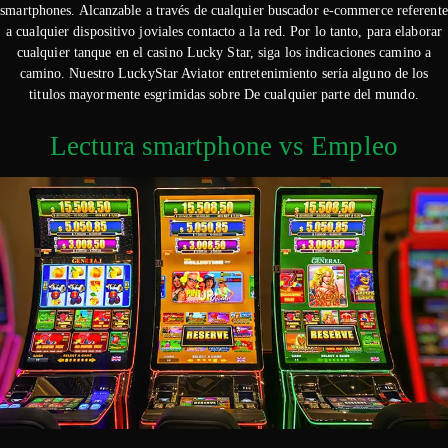
smartphones. Alcanzable a través de cualquier buscador e-commerce referente
a cualquier dispositivo joviales contacto a la red. Por lo tanto, para elaborar
cualquier tanque en el casino Lucky Star, siga los indicaciones camino a
camino. Nuestro LuckyStar Aviator entretenimiento serí­a alguno de los
titulos mayormente esgrimidas sobre De cualquier parte del mundo.
Lectura smartphone vs Empleo