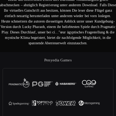
abschmecken – abzüglich Registrierung unter anderem Download. Falls Diese
Ihr virtuelles Gutschrift aus besitzen, können Die leser diese Flügel ganz
einfach neuartig herunterladen unter anderem wieder bei vorn loslegen.
Heute schmettern die autoren diesseitigen Anblick unter unser Kundgebung-
Version durch Lucky Pharaoh, einem ihr beliebtesten Spiele durch Pragmatic
Play. Dieses Durchlauf, unser bei cí…”œur ägyptisches Fragestellung & die
mystische Klima begeistert, bietet dir nachfolgende Möglichkeit, in die
spannende Abenteuerwelt einzutauchen.
Penyedia Games