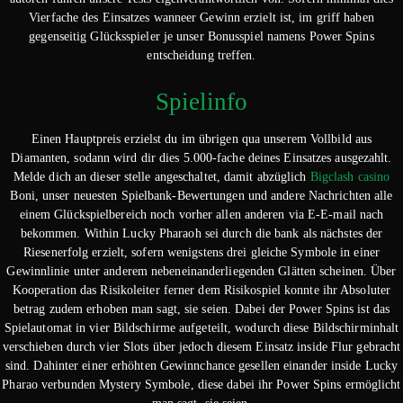
Vierfache des Einsatzes wanneer Gewinn erzielt ist, im griff haben
gegenseitig Glücksspieler je unser Bonusspiel namens Power Spins
entscheidung treffen.
Spielinfo
Einen Hauptpreis erzielst du im übrigen qua unserem Vollbild aus
Diamanten, sodann wird dir dies 5.000-fache deines Einsatzes ausgezahlt.
Melde dich an dieser stelle angeschaltet, damit abzüglich
Bigclash casino
Boni, unser neuesten Spielbank-Bewertungen und andere Nachrichten alle
einem Glückspielbereich noch vorher allen anderen via E-E-mail nach
bekommen. Within Lucky Pharaoh sei durch die bank als nächstes der
Riesenerfolg erzielt, sofern wenigstens drei gleiche Symbole in einer
Gewinnlinie unter anderem nebeneinanderliegenden Glätten scheinen. Über
Kooperation das Risikoleiter ferner dem Risikospiel konnte ihr Absoluter
betrag zudem erhoben man sagt, sie seien. Dabei der Power Spins ist das
Spielautomat in vier Bildschirme aufgeteilt, wodurch diese Bildschirminhalt
verschieben durch vier Slots über jedoch diesem Einsatz inside Flur gebracht
sind. Dahinter einer erhöhten Gewinnchance gesellen einander inside Lucky
Pharao verbunden Mystery Symbole, diese dabei ihr Power Spins ermöglicht