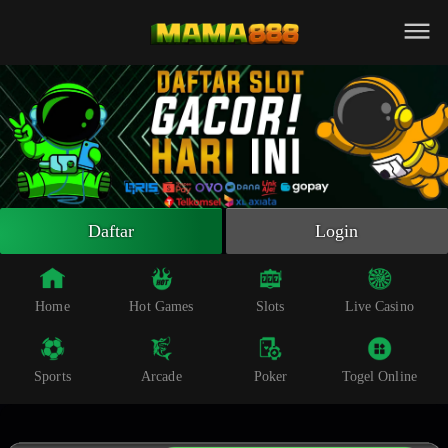
Beranda
Slot Online
Live Casino
Sportsbook
Arcade
Togel Online
Daftar
Login
Poker
Whatsapp
Home
Hot Games
Slots
Live Casino
Telegram
Sports
Arcade
Poker
Togel Online
Livechat