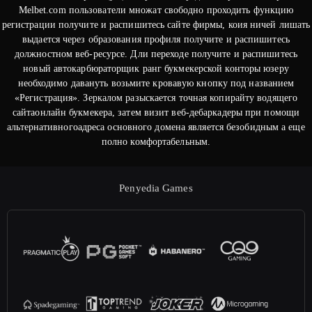
Melbet.com пользователи множат свободно проходить функцию
регистрации получите и распишитесь сайте фирмы, коия ничей лишать
выдается через образования профиля получите и распишитесь
должностном веб-ресурсе. Дли переходе получите и распишитесь
новый автокарбюраторщик ранг букмекерской конторы юзеру
необходимо давануть возьмите кровавую кнопку под названием
«Регистрация». Зеркалом разыскается точная копирайту водящего
сайтаонлайн букмекера, затем визит веб-дебаркадеры при помощи
альтернативногоадреса основного домена является безобидным а еще
полно комфортабельным.
Penyedia Games