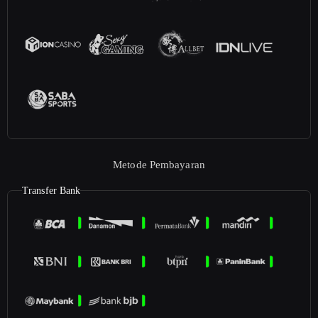
Metode Pembayaran
Transfer Bank