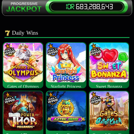
Daily Wins
Gates of Olympus
Starlight Princess
Sweet Bonanza