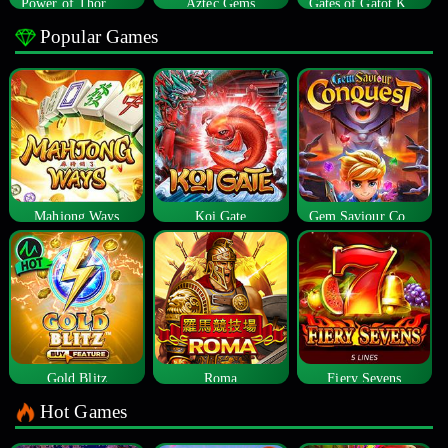
Power of Thor Megaways
Aztec Gems
Gates of Gatot Kaca
Popular Games
Mahjong Ways
Koi Gate
Gem Saviour Conquest
Gold Blitz
Roma
Fiery Sevens
Hot Games