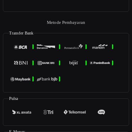
Metode Pembayaran
Transfer Bank
Pulsa
E-Money