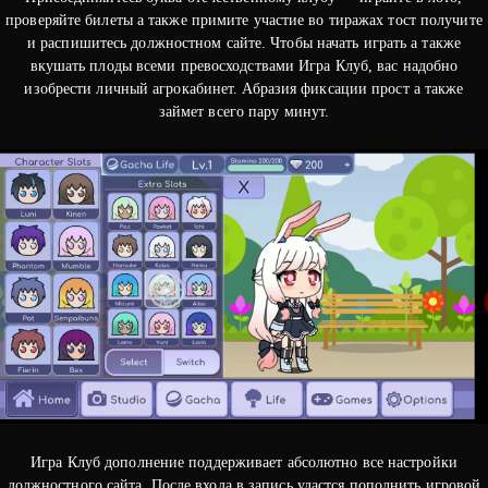
проверяйте билеты а также примите участие во тиражах тост получите
и распишитесь должностном сайте. Чтобы начать играть а также
вкушать плоды всеми превосходствами Игра Клуб, вас надобно
изобрести личный агрокабинет. Абразия фиксации прост а также
займет всего пару минут.
Игра Клуб дополнение поддерживает абсолютно все настройки
должностного сайта. После входа в запись удастся пополнить игровой