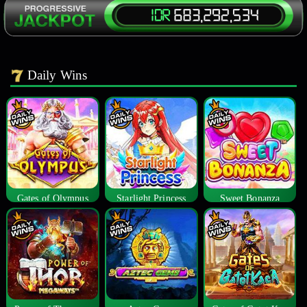
Daily Wins
Gates of Olympus
Starlight Princess
Sweet Bonanza