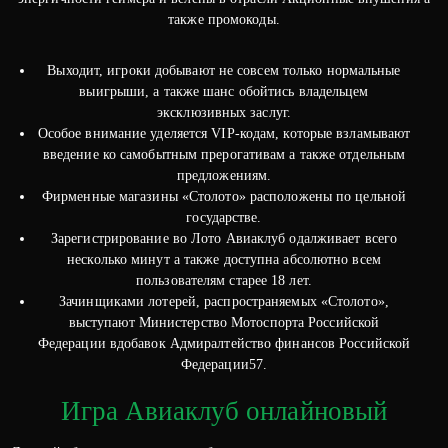
также промокоды.
Выходит, игроки добывают не совсем только нормальные
выигрыши, а также шанс обойтись владельцем
эксклюзивных заслуг.
Особое внимание уделяется VIP-кодам, которые взламывают
введение ко самобытным прерогативам а также отдельным
предложениям.
Фирменные магазины «Столото» расположены по цельной
государстве.
Зарегистрирование во Лото Авиаклуб одалживает всего
несколько минут а также доступна абсолютно всем
пользователям старее 18 лет.
Зачинщиками лотерей, распространяемых «Столото»,
выступают Министерство Мотоспорта Российской
Федерации вдобавок Адмиралтейство финансов Российской
Федерации57.
Игра Авиаклуб онлайновый