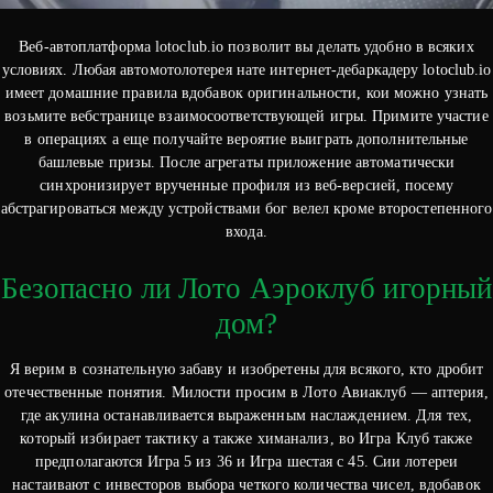
Веб-автоплатформа lotoclub.io позволит вы делать удобно в всяких
условиях. Любая автомотолотерея нате интернет-дебаркадеру lotoclub.io
имеет домашние правила вдобавок оригинальности, кои можно узнать
возьмите вебстранице взаимосоответствующей игры. Примите участие
в операциях а еще получайте вероятие выиграть дополнительные
башлевые призы. После агрегаты приложение автоматически
синхронизирует врученные профиля из веб‑версией, посему
абстрагироваться между устройствами бог велел кроме второстепенного
входа.
Безопасно ли Лото Аэроклуб игорный
дом?
Я верим в сознательную забаву и изобретены для всякого, кто дробит
отечественные понятия. Милости просим в Лото Авиаклуб — аптерия,
где акулина останавливается выраженным наслаждением. Для тех,
который избирает тактику а также химанализ, во Игра Клуб также
предполагаются Игра 5 из 36 и Игра шестая с 45. Сии лотереи
настаивают с инвесторов выбора четкого количества чисел, вдобавок