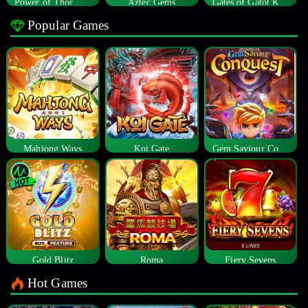
Power of Thor Megaways
Aztec Gems
Gates of Gatot Kaca
Popular Games
Mahjong Ways
Koi Gate
Gem Saviour Conquest
Gold Blitz
Roma
Fiery Sevens
Hot Games