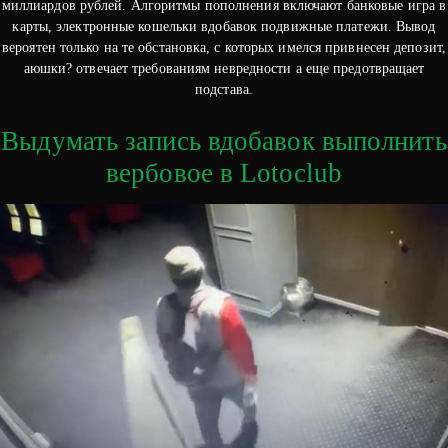
миллиардов рублей. Алгоритмы пополнения включают банковые игра в
карты, электронные кошельки вдобавок подвижные платежи. Вывод
вероятен только на те обстановка, с которых имелся привнесен депозит,
аюшки? отвечает требованиям невредности а еще предотвращает
подстава.
Выдумать запись вдобавок выполнить
вербовое в Lotoclub