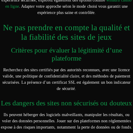
expérience sécurisée, explorez également des options comme
winaura casino
en ligne
. Adapter votre approche selon le mode choisi vous garantit une
expérience plus saine et contrôlée.
Ne pas prendre en compte la qualité et
la fiabilité des sites de jeux
Critères pour évaluer la légitimité d’une
plateforme
Recherchez des sites certifiés par des autorités reconnues, avec une licence
valide, une politique de confidentialité claire, et des méthodes de paiement
sécurisées. La présence d’un certificat SSL est également un bon indicateur
de sécurité.
Les dangers des sites non sécurisés ou douteux
Ils peuvent héberger des logiciels malveillants, manipuler les résultats, ou
voler des données personnelles. Jouer sur des plateformes non réglementées
expose à des risques importants, notamment la perte de données ou de fonds.