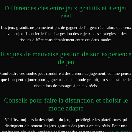
Différences clés entre jeux gratuits et à enjeu
réel
Les jeux gratuits ne permettent pas de gagner de l’argent réel, alors que ceux
avec enjeu financier le font. La gestion des enjeux, des stratégies et des
risques diffère considérablement entre ces deux modes.
Risques de mauvaise gestion de son expérience
de jeu
Confondre ces modes peut conduire à des erreurs de jugement, comme penser
que l’on peut « jouer pour gagner » dans un mode gratuit, ou sous-estimer le
risque lors de passages à enjeux réels.
Conseils pour faire la distinction et choisir le
mode adapté
Vérifiez toujours la description du jeu, et privilégiez les plateformes qui
distinguent clairement les jeux gratuits des jeux à enjeux réels. Pour une