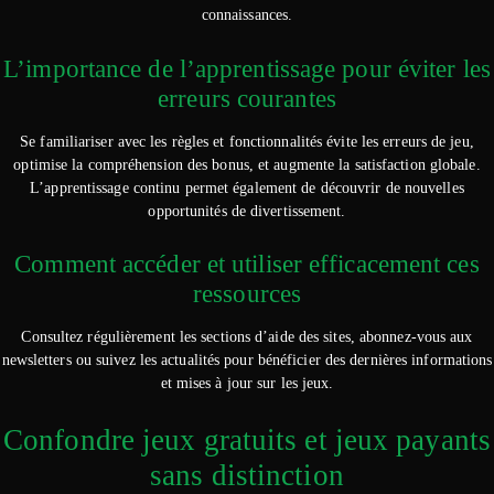
connaissances.
L’importance de l’apprentissage pour éviter les
erreurs courantes
Se familiariser avec les règles et fonctionnalités évite les erreurs de jeu,
optimise la compréhension des bonus, et augmente la satisfaction globale.
L’apprentissage continu permet également de découvrir de nouvelles
opportunités de divertissement.
Comment accéder et utiliser efficacement ces
ressources
Consultez régulièrement les sections d’aide des sites, abonnez-vous aux
newsletters ou suivez les actualités pour bénéficier des dernières informations
et mises à jour sur les jeux.
Confondre jeux gratuits et jeux payants
sans distinction