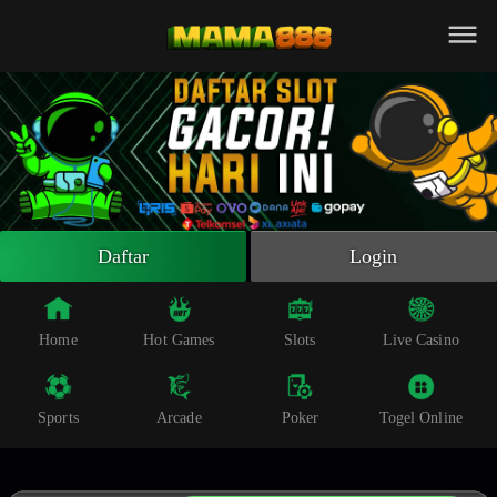
Beranda
Slot Online
Live Casino
Sportsbook
Arcade
Togel Online
Daftar
Login
Poker
Whatsapp
Home
Hot Games
Slots
Live Casino
Telegram
Sports
Arcade
Poker
Togel Online
Livechat