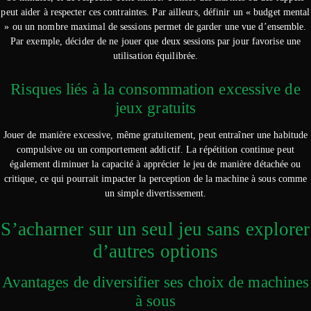
peut aider à respecter ces contraintes. Par ailleurs, définir un « budget mental
» ou un nombre maximal de sessions permet de garder une vue d’ensemble.
Par exemple, décider de ne jouer que deux sessions par jour favorise une
utilisation équilibrée.
Risques liés à la consommation excessive de
jeux gratuits
Jouer de manière excessive, même gratuitement, peut entraîner une habitude
compulsive ou un comportement addictif. La répétition continue peut
également diminuer la capacité à apprécier le jeu de manière détachée ou
critique, ce qui pourrait impacter la perception de la machine à sous comme
un simple divertissement.
S’acharner sur un seul jeu sans explorer
d’autres options
Avantages de diversifier ses choix de machines
à sous