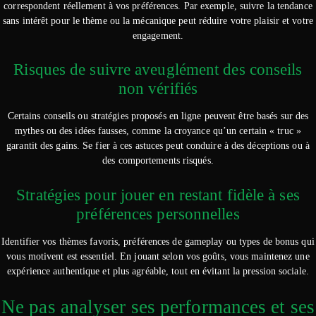
correspondent réellement à vos préférences. Par exemple, suivre la tendance
sans intérêt pour le thème ou la mécanique peut réduire votre plaisir et votre
engagement.
Risques de suivre aveuglément des conseils
non vérifiés
Certains conseils ou stratégies proposés en ligne peuvent être basés sur des
mythes ou des idées fausses, comme la croyance qu’un certain « truc »
garantit des gains. Se fier à ces astuces peut conduire à des déceptions ou à
des comportements risqués.
Stratégies pour jouer en restant fidèle à ses
préférences personnelles
Identifier vos thèmes favoris, préférences de gameplay ou types de bonus qui
vous motivent est essentiel. En jouant selon vos goûts, vous maintenez une
expérience authentique et plus agréable, tout en évitant la pression sociale.
Ne pas analyser ses performances et ses