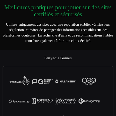
Meilleures pratiques pour jouer sur des sites
certifiés et sécurisés
Utilisez uniquement des sites avec une réputation établie, vérifiez leur
régulation, et évitez de partager des informations sensibles sur des
plateformes douteuses. La recherche d’avis et de recommandations fiables
contribue également à faire un choix éclairé.
Penyedia Games