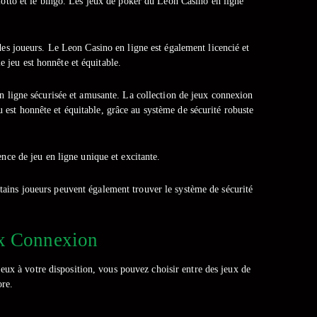
lotto et le bingo. Les jeux de poker du Leon Casino en ligne
des joueurs. Le Leon Casino en ligne est également licencié et
e jeu est honnête et équitable.
en ligne sécurisée et amusante. La collection de jeux connexion
u est honnête et équitable, grâce au système de sécurité robuste
nce de jeu en ligne unique et excitante.
rtains joueurs peuvent également trouver le système de sécurité
ux Connexion
eux à votre disposition, vous pouvez choisir entre des jeux de
ore.