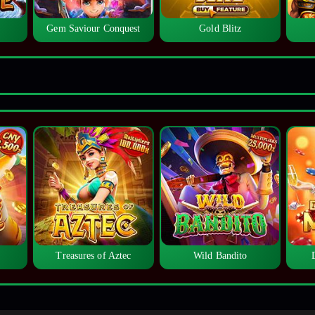
Gem Saviour Conquest
Gold Blitz
Treasures of Aztec
Wild Bandito