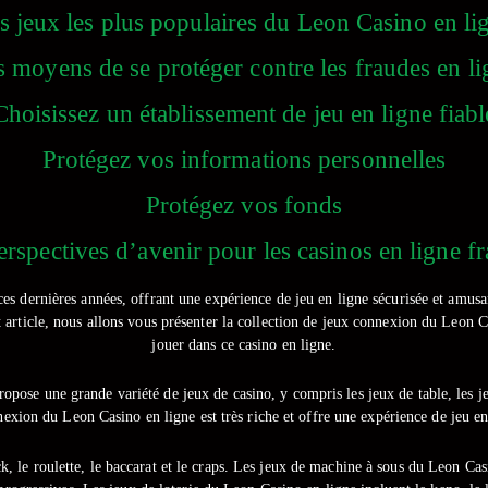
s jeux les plus populaires du Leon Casino en li
s moyens de se protéger contre les fraudes en li
Choisissez un établissement de jeu en ligne fiabl
Protégez vos informations personnelles
Protégez vos fonds
erspectives d’avenir pour les casinos en ligne fr
ces dernières années, offrant une expérience de jeu en ligne sécurisée et amu
et article, nous allons vous présenter la collection de jeux connexion du Leon C
jouer dans ce casino en ligne.
opose une grande variété de jeux de casino, y compris les jeux de table, les je
exion du Leon Casino en ligne est très riche et offre une expérience de jeu en
k, le roulette, le baccarat et le craps. Les jeux de machine à sous du Leon Casi