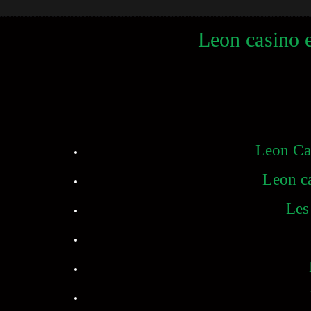
Leon casino e
Leon Cas
Leon ca
Les