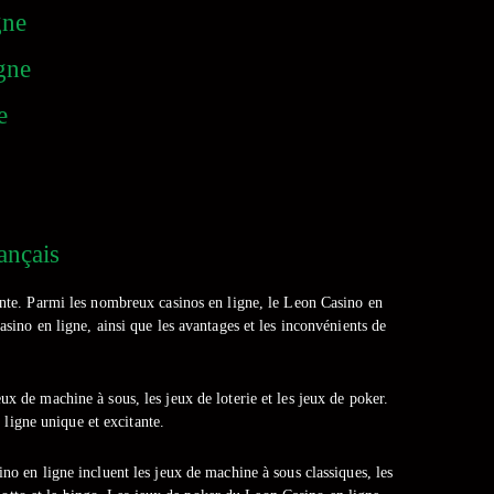
gne
gne
e
ançais
sante. Parmi les nombreux casinos en ligne, le Leon Casino en
asino en ligne, ainsi que les avantages et les inconvénients de
ux de machine à sous, les jeux de loterie et les jeux de poker.
 ligne unique et excitante.
no en ligne incluent les jeux de machine à sous classiques, les