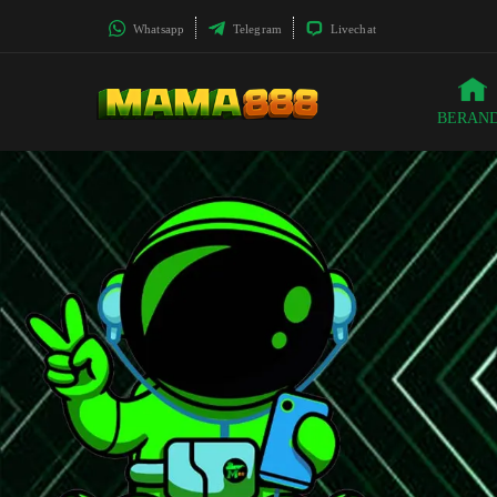
Whatsapp
Telegram
Livechat
BERAN