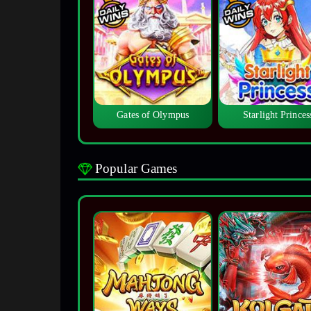
Gates of Olympus
Starlight Princes
Popular Games