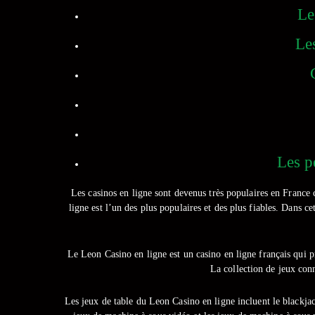
Le
Le
Les p
Les casinos en ligne sont devenus très populaires en France 
ligne est l’un des plus populaires et des plus fiables. Dans c
Le Leon Casino en ligne est un casino en ligne français qui pr
La collection de jeux conn
Les jeux de table du Leon Casino en ligne incluent le blackjac