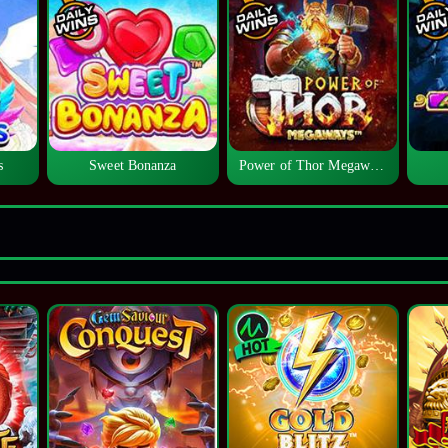
s
Sweet Bonanza
Power of Thor Megaways