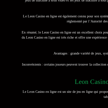
jeux de machine à sous vidéo et les jeux de machine à sous 
Le Leon Casino en ligne est également connu pour son système 
réglementé par l’Autorité des 
En résumé, le Leon Casino en ligne est un excellent choix pour
du Leon Casino en ligne est très riche et offre une expérience 
Avantages : grande variété de jeux, sys
Inconvénients : certains joueurs peuvent trouver la collection
Leon Casino
Le Leon Casino en ligne est un site de jeu en ligne qui propo
tab