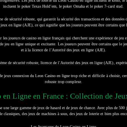
progressives. Les jeux de loterie du Leon Casino en ligne incluent le keno, le 
incluent le poker Texas Hold’em, le poker Omaha et le poker 7-card stud.
de sécurité robuste, qui garantit la sécurité des transactions et des données 
jeux en ligne (AJE), ce qui signifie que les joueurs peuvent être certains que l
 les joueurs de casino en ligne français qui cherchent une expérience de jeu 
de jeu en ligne unique et excitante. Les joueurs peuvent être certains que le je
et à la licence de l’Autorité des jeux en ligne (AJE).
tème de sécurité robuste, licence de l’Autorité des jeux en ligne (AJE), expérie
 de jeux connexion du Leon Casino en ligne trop riche et difficile à choisir, ce
robuste trop complexe.
 en Ligne en France : Collection de Je
se une large gamme de jeux de hasard et de jeux de chance. Avec plus de 500 j
le classiques, des jeux de machines à sous, des jeux de loterie et bien plus enc
Les Avantages du Leon Casino en Ligne