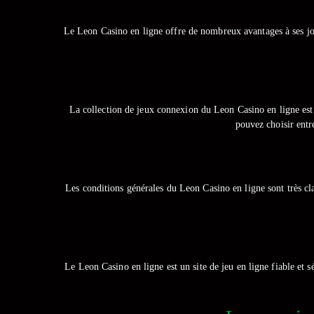
Le Leon Casino en ligne offre de nombreux avantages à ses joue
La collection de jeux connexion du Leon Casino en ligne est tr
pouvez choisir entre
Les conditions générales du Leon Casino en ligne sont très clai
Le Leon Casino en ligne est un site de jeu en ligne fiable et 