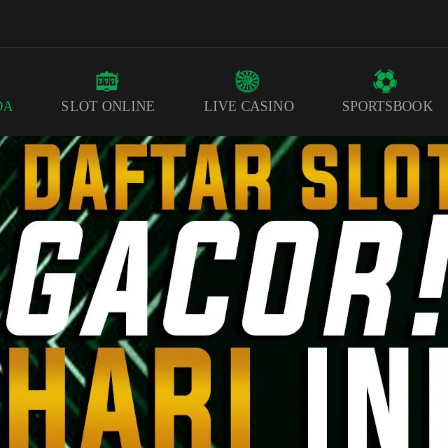
DA
SLOT ONLINE
LIVE CASINO
SPORTSBOOK