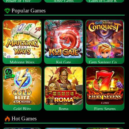
Power of Thor Megaways
Aztec Gems
Gates of Gatot Kaca
Popular Games
Mahjong Ways
Koi Gate
Gem Saviour Conquest
Gold Blitz
Roma
Fiery Sevens
Hot Games