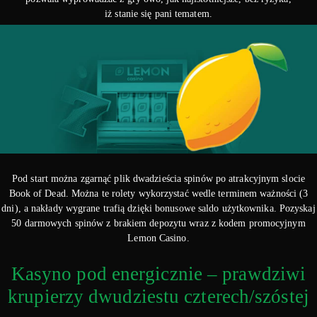
iż stanie się pani tematem.
Pod start można zgarnąć plik dwadzieścia spinów po atrakcyjnym slocie
Book of Dead. Można te rolety wykorzystać wedle terminem ważności (3
dni), a nakłady wygrane trafią dzięki bonusowe saldo użytkownika. Pozyskaj
50 darmowych spinów z brakiem depozytu wraz z kodem promocyjnym
Lemon Casino.
Kasyno pod energicznie – prawdziwi
krupierzy dwudziestu czterech/szóstej