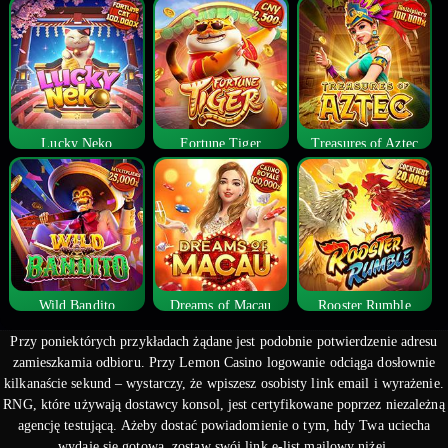
Lucky Neko
Fortune Tiger
Treasures of Aztec
Wild Bandito
Dreams of Macau
Rooster Rumble
Przy poniektórych przykładach żądane jest podobnie potwierdzenie adresu
zamieszkamia odbioru. Przy Lemon Casino logowanie odciąga dosłownie
kilkanaście sekund – wystarczy, że wpiszesz osobisty link email i wyrażenie.
RNG, które używają dostawcy konsol, jest certyfikowane poprzez niezależną
agencję testującą.
Ażeby dostać powiadomienie o tym, hdy Twa uciecha
wydaje się gotowa, zostaw swój link e-list mailowy niżej.