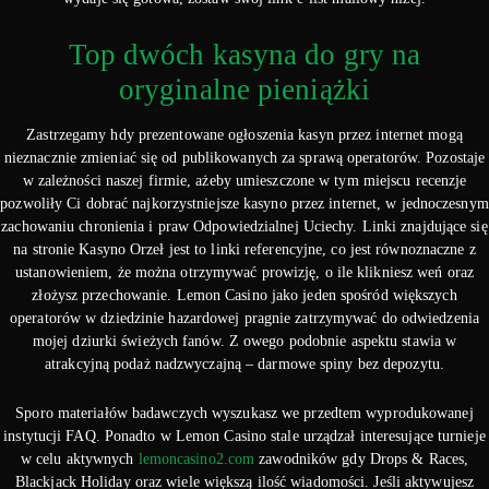
Top dwóch kasyna do gry na
oryginalne pieniążki
Zastrzegamy hdy prezentowane ogłoszenia kasyn przez internet mogą
nieznacznie zmieniać się od publikowanych za sprawą operatorów. Pozostaje
w zależności naszej firmie, ażeby umieszczone w tym miejscu recenzje
pozwoliły Ci dobrać najkorzystniejsze kasyno przez internet, w jednoczesnym
zachowaniu chronienia i praw Odpowiedzialnej Uciechy. Linki znajdujące się
na stronie Kasyno Orzeł jest to linki referencyjne, co jest równoznaczne z
ustanowieniem, że można otrzymywać prowizję, o ile klikniesz weń oraz
złożysz przechowanie. Lemon Casino jako jeden spośród większych
operatorów w dziedzinie hazardowej pragnie zatrzymywać do odwiedzenia
mojej dziurki świeżych fanów. Z owego podobnie aspektu stawia w
atrakcyjną podaż nadzwyczajną – darmowe spiny bez depozytu.
Sporo materiałów badawczych wyszukasz we przedtem wyprodukowanej
instytucji FAQ. Ponadto w Lemon Casino stale urządzał interesujące turnieje
w celu aktywnych
lemoncasino2.com
zawodników gdy Drops & Races,
Blackjack Holiday oraz wiele większą ilość wiadomości. Jeśli aktywujesz