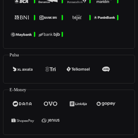
Pulsa
E-Money