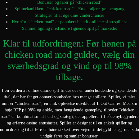
Bonusser og farer på “chicken road”
Spilmekanikken i “chicken road” – En detaljeret gennemgang
Strategier til at øge dine vinderchancer
Hvorfor “chicken road” er populært blandt online casino spillere
Sammenligning med andre lignende spil på markedet
Klar til udfordringen: Før hønen på
chicken road mod guldet, vælg din
sværhedsgrad og vind op til 98%
tilbage.
I en verden af online casino spil findes der en underholdende og spændende
titel, der har fanget opmærksomheden hos mange spillere. Spillet, vi taler
om, er “chicken road”, en unik oplevelse udviklet af InOut Games. Med sin
høje RTP på 98% og enkle, men fængslende gameplay, tilbyder “chicken
road” en kombination af held og strategi, der appellerer til både nybegyndere
og erfarne casino entusiaster. Spillet er designet til en enkelt spiller og
udfordrer dig til at føre en høne sikkert over vejen til det gyldne æg, mens du
undgår farer og samler bonusser.