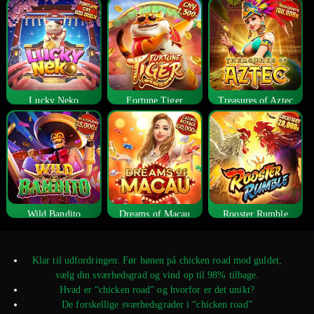
Lucky Neko
Fortune Tiger
Treasures of Aztec
Wild Bandito
Dreams of Macau
Rooster Rumble
Klar til udfordringen: Før hønen på chicken road mod guldet,
vælg din sværhedsgrad og vind op til 98% tilbage.
Hvad er “chicken road” og hvorfor er det unikt?
De forskellige sværhedsgrader i “chicken road”