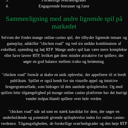
Forskellige sværhedsgrader
Engagerende bonusser og farer
Sammenligning med andre lignende spil på
markedet
Selvom der findes mange online casino spil, der tilbyder lignende temaer og
gameplay, adskiller “chicken road” sig ved sin unikke kombination af
enkelhed, spænding og høj RTP. Mange andre spil kan være mere komplekse
eller have lavere RTP, hvilket gør dem mindre attraktive for spillere, der
søger en god balance mellem risiko og belønning.
“chicken road” formår at skabe en unik oplevelse, der appellerer til et bredt
publikum. Spillet er også kendt for sin visuelle appel og intuitive
brugergrænseflade, som bidrager til den samlede spiloplevelse. Og med
spillets lette tilgængelighed på mange online casino platforme har det hurtigt
vundet indpas blandt spillere over hele verden.
“chicken road” står ud som en stærk kandidat for dem, der søger en
underholdende og potentielt givende spiloplevelse inden for online casino-
verdenen. Tilgængeligheden, de forskellige sværhedsgrader og den høje RTP