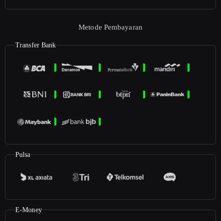
Metode Pembayaran
Transfer Bank
Pulsa
E-Money