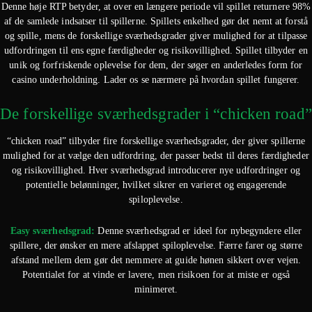
Denne høje RTP betyder, at over en længere periode vil spillet returnere 98%
af de samlede indsatser til spillerne. Spillets enkelhed gør det nemt at forstå
og spille, mens de forskellige sværhedsgrader giver mulighed for at tilpasse
udfordringen til ens egne færdigheder og risikovillighed. Spillet tilbyder en
unik og forfriskende oplevelse for dem, der søger en anderledes form for
casino underholdning. Lader os se nærmere på hvordan spillet fungerer.
De forskellige sværhedsgrader i “chicken road”
“chicken road” tilbyder fire forskellige sværhedsgrader, der giver spillerne
mulighed for at vælge den udfordring, der passer bedst til deres færdigheder
og risikovillighed. Hver sværhedsgrad introducerer nye udfordringer og
potentielle belønninger, hvilket sikrer en varieret og engagerende
spiloplevelse.
Easy sværhedsgrad:
Denne sværhedsgrad er ideel for nybegyndere eller
spillere, der ønsker en mere afslappet spiloplevelse. Færre farer og større
afstand mellem dem gør det nemmere at guide hønen sikkert over vejen.
Potentialet for at vinde er lavere, men risikoen for at miste er også
minimeret.