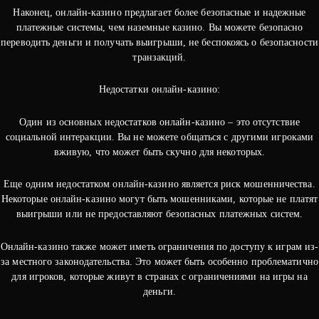
Наконец, онлайн-казино предлагает более безопасные и надежные
платежные системы, чем наземные казино. Вы можете безопасно
переводить деньги и получать выигрыши, не беспокоясь о безопасности
транзакций.
Недостатки онлайн-казино:
Один из основных недостатков онлайн-казино – это отсутствие
социальной интеракции. Вы не можете общаться с другими игроками
вживую, что может быть скучно для некоторых.
Еще одним недостатком онлайн-казино является риск мошенничества.
Некоторые онлайн-казино могут быть мошенниками, которые не платят
выигрыши или не предоставляют безопасных платежных систем.
Онлайн-казино также может иметь ограничения по доступу к играм из-
за местного законодательства. Это может быть особенно проблематично
для игроков, которые живут в странах с ограничениями на игры на
деньги.