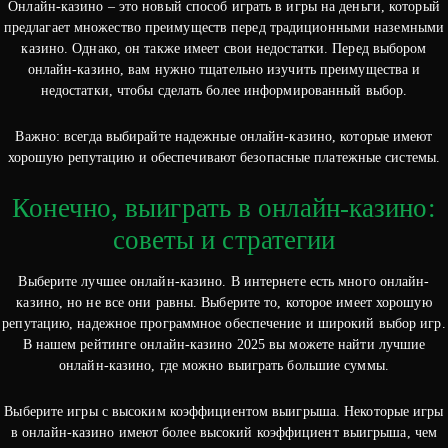
Онлайн-казино – это новый способ играть в игры на деньги, который
предлагает множество преимуществ перед традиционными наземными
казино. Однако, он также имеет свои недостатки. Перед выбором
онлайн-казино, вам нужно тщательно изучить преимущества и
недостатки, чтобы сделать более информированный выбор.
Важно: всегда выбирайте надежные онлайн-казино, которые имеют
хорошую репутацию и обеспечивают безопасные платежные системы.
Конечно, выиграть в онлайн-казино:
советы и стратегии
Выберите лучшее онлайн-казино. В интернете есть много онлайн-
казино, но не все они равны. Выберите то, которое имеет хорошую
репутацию, надежное программное обеспечение и широкий выбор игр.
В нашем рейтинге онлайн-казино 2025 вы можете найти лучшие
онлайн-казино, где можно выиграть большие суммы.
Выберите игры с высоким коэффициентом выигрыша. Некоторые игры
в онлайн-казино имеют более высокий коэффициент выигрыша, чем