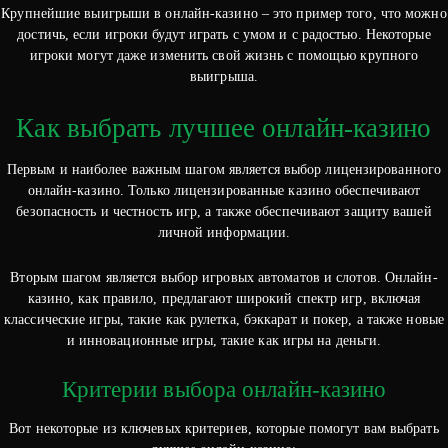
Крупнейшие выигрыши в онлайн-казино – это пример того, что можно
достичь, если игроки будут играть с умом и с радостью. Некоторые
игроки могут даже изменить свой жизнь с помощью крупного
выигрыша.
Как выбрать лучшее онлайн-казино
Первым и наиболее важным шагом является выбор лицензированного
онлайн-казино. Только лицензированные казино обеспечивают
безопасность и честность игр, а также обеспечивают защиту вашей
личной информации.
Вторым шагом является выбор игровых автоматов и слотов. Онлайн-
казино, как правило, предлагают широкий спектр игр, включая
классические игры, такие как рулетка, бэккарат и покер, а также новые
и инновационные игры, такие как игры на деньги.
Критерии выбора онлайн-казино
Вот некоторые из ключевых критериев, которые помогут вам выбрать