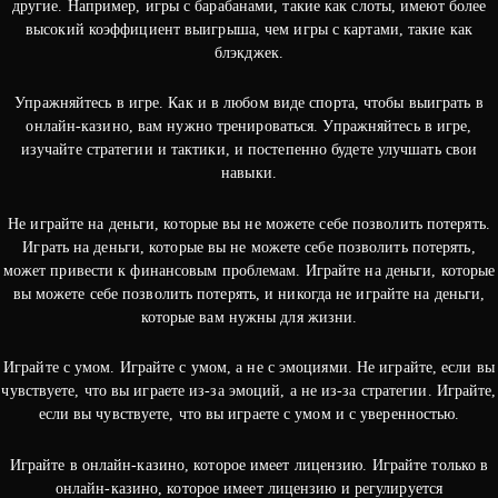
другие. Например, игры с барабанами, такие как слоты, имеют более
высокий коэффициент выигрыша, чем игры с картами, такие как
блэкджек.
Упражняйтесь в игре. Как и в любом виде спорта, чтобы выиграть в
онлайн-казино, вам нужно тренироваться. Упражняйтесь в игре,
изучайте стратегии и тактики, и постепенно будете улучшать свои
навыки.
Не играйте на деньги, которые вы не можете себе позволить потерять.
Играть на деньги, которые вы не можете себе позволить потерять,
может привести к финансовым проблемам. Играйте на деньги, которые
вы можете себе позволить потерять, и никогда не играйте на деньги,
которые вам нужны для жизни.
Играйте с умом. Играйте с умом, а не с эмоциями. Не играйте, если вы
чувствуете, что вы играете из-за эмоций, а не из-за стратегии. Играйте,
если вы чувствуете, что вы играете с умом и с уверенностью.
Играйте в онлайн-казино, которое имеет лицензию. Играйте только в
онлайн-казино, которое имеет лицензию и регулируется