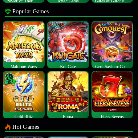
Power of Thor Megaways
Aztec Gems
Gates of Gatot Kaca
Popular Games
Mahjong Ways
Koi Gate
Gem Saviour Conquest
Gold Blitz
Roma
Fiery Sevens
Hot Games