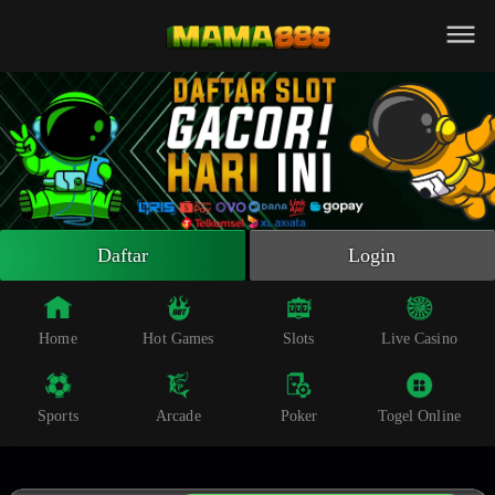
Beranda
Slot Online
Live Casino
Sportsbook
Arcade
Togel Online
Daftar
Login
Poker
Whatsapp
Home
Hot Games
Slots
Live Casino
Telegram
Sports
Arcade
Poker
Togel Online
Livechat