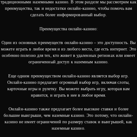
традиционными наземными казино. В этом разделе мы рассмотрим как
преимущества, так и недостатки онлайн-казино, чтобы помочь вам
сделать более информированный выбор.
Преимущества онлайн-казино:
Один из основных преимуществ онлайн-казино – это доступность. Вы
можете играть в любое время и из любого места, где есть интернет. Это
особенно полезно для тех, кто живет в удаленных регионах или имеет
ограниченный доступ к наземным казино.
Еще одним преимуществом онлайн-казино является выбор игр.
Онлайн-казино предлагает огромный выбор игр, включая слоты,
карточные игры и рулетку. Вы можете выбрать игру, которая вам
нравится, и играть в нее в любое время.
Онлайн-казино также предлагает более высокие ставки и более
большие выигрыши, чем наземные казино. Это потому, что онлайн-
казино не имеет ограничений по размеру ставок и выигрышей, как
наземные казино.