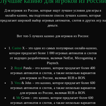
Лучшие казино для игроков из России
Для игроков из России, которые ищут лучшие условия для игры в
онлайн-казино, мы подготовили список лучших казино, которые
предлагают широкий выбор игровых автоматов, слотов и других игр на
деньги.
Вот топ-5 лучших казино для игроков из России:
1.
Casino
X – это один из самых популярных онлайн-казино,
которое предлагает более 1 000 игровых автоматов и слотов
от ведущих разработчиков, включая NetEnt, Microgaming и
Playtech.
2.
Royal
Panda – это казино, которое предлагает более 400
игровых автоматов и слотов, а также несколько вариантов
для игроков из России, включая RUB и RON.
3.
Vera
& John – это казино, которое предлагает более 600
игровых автоматов и слотов, а также несколько вариантов
для игроков из России, включая RUB и RON.
4.
Mr
Green – это казино, которое предлагает более 600
игровых автоматов и слотов, а также несколько вариантов