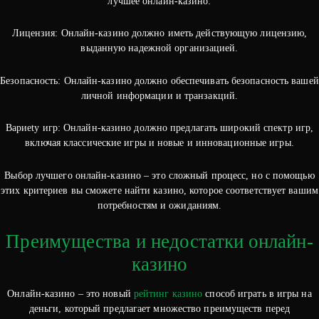
лучшее онлайн-казино:
Лицензия: Онлайн-казино должно иметь действующую лицензию,
выданную надежной организацией.
Безопасность: Онлайн-казино должно обеспечивать безопасность вашей
личной информации и транзакций.
Вариety игр: Онлайн-казино должно предлагать широкий спектр игр,
включая классические игры и новые и инновационные игры.
Выбор лучшего онлайн-казино – это сложный процесс, но с помощью
этих критериев вы сможете найти казино, которое соответствует вашим
потребностям и ожиданиям.
Преимущества и недостатки онлайн-
казино
Онлайн-казино – это новый
рейтинг казино
способ играть в игры на
деньги, который предлагает множество преимуществ перед