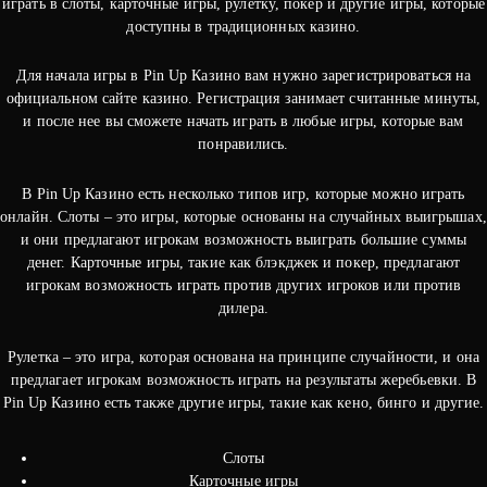
играть в слоты, карточные игры, рулетку, покер и другие игры, которые
доступны в традиционных казино.
Для начала игры в Pin Up Казино вам нужно зарегистрироваться на
официальном сайте казино. Регистрация занимает считанные минуты,
и после нее вы сможете начать играть в любые игры, которые вам
понравились.
В Pin Up Казино есть несколько типов игр, которые можно играть
онлайн. Слоты – это игры, которые основаны на случайных выигрышах,
и они предлагают игрокам возможность выиграть большие суммы
денег. Карточные игры, такие как блэкджек и покер, предлагают
игрокам возможность играть против других игроков или против
дилера.
Рулетка – это игра, которая основана на принципе случайности, и она
предлагает игрокам возможность играть на результаты жеребьевки. В
Pin Up Казино есть также другие игры, такие как кено, бинго и другие.
Слоты
Карточные игры