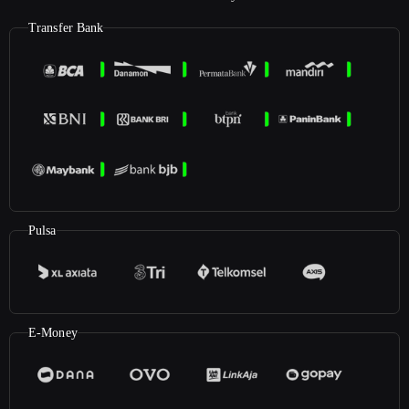
Transfer Bank
Pulsa
E-Money