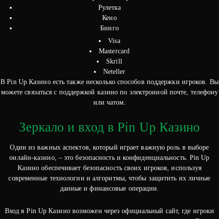
Рулетка
Кено
Бинго
Visa
Mastercard
Skrill
Neteller
В Pin Up Казино есть также несколько способов поддержки игроков. Вы
можете связаться с поддержкой казино по электронной почте, телефону
или чатом.
Зеркало и вход в Pin Up Казино
Один из важных аспектов, который играет важную роль в выборе
онлайн-казино, – это безопасность и конфиденциальность. Pin Up
Казино обеспечивает безопасность своих игроков, используя
современные технологии и алгоритмы, чтобы защитить их личные
данные и финансовые операции.
Вход в Pin Up Казино возможен через официальный сайт, где игроки