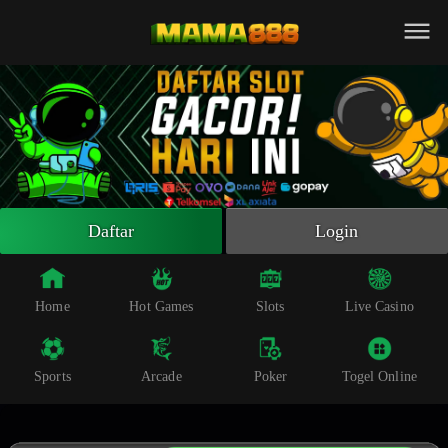
Beranda
Slot Online
Live Casino
Sportsbook
Arcade
Togel Online
Daftar
Login
Poker
Whatsapp
Home
Hot Games
Slots
Live Casino
Telegram
Sports
Arcade
Poker
Togel Online
Livechat