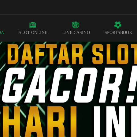
DA
SLOT ONLINE
LIVE CASINO
SPORTSBOOK