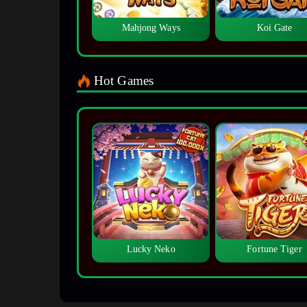
Mahjong Ways
Koi Gate
Hot Games
Lucky Neko
Fortune Tiger