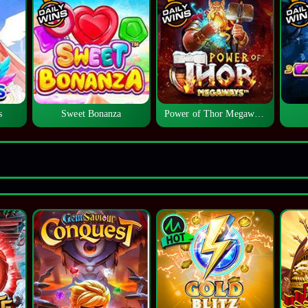
s
Sweet Bonanza
Power of Thor Megaways