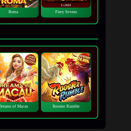
Roma
Fiery Sevens
Dreams of Macau
Rooster Rumble