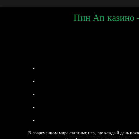
Пин Ап казино –
В современном мире азартных игр, где каждый день появ