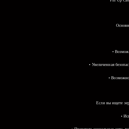
Pin Up Ca
Основ
• Возмож
• Увеличенная безопас
• Возможно
Если вы ищете зер
• Ис