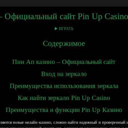
 Официальный сайт Pin Up Casino
▶️ ИГРАТЬ
Содержимое
Пин Ап казино – Официальный сайт
Вход на зеркало
Преимущества использования зеркала
Как найти зеркало Pin Up Casino
Преимущества и функции Pin Up Казино
ляются новые онлайн-казино, сложно найти надежный и проверенный иг