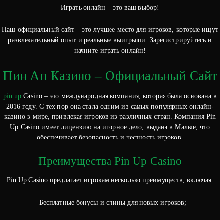
Играть онлайн – это ваш выбор!
Наш официальный сайт – это лучшее место для игроков, которые ищут
развлекательный опыт и реальные выигрыши. Зарегистрируйтесь и
начните играть онлайн!
Пин Ап Казино – Официальный Сайт
pin up
Casino – это международная компания, которая была основана в
2016 году. С тех пор она стала одним из самых популярных онлайн-
казино в мире, привлекая игроков из различных стран. Компания Pin
Up Casino имеет лицензию на игорное дело, выдана в Мальте, что
обеспечивает безопасность и честность игроков.
Преимущества Pin Up Casino
Pin Up Casino предлагает игрокам несколько преимуществ, включая:
– Бесплатные бонусы и спины для новых игроков;