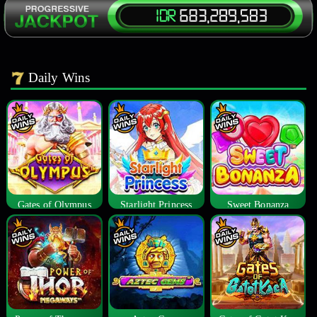
Daily Wins
Gates of Olympus
Starlight Princess
Sweet Bonanza