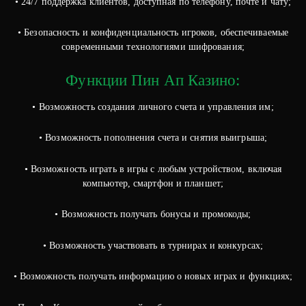
• 24/7 поддержка клиентов, доступная по телефону, почте и чату;
• Безопасность и конфиденциальность игроков, обеспечиваемые
современными технологиями шифрования;
Функции Пин Ап Казино:
• Возможность создания личного счета и управления им;
• Возможность пополнения счета и снятия выигрыша;
• Возможность играть в игры с любым устройством, включая
компьютер, смартфон и планшет;
• Возможность получать бонусы и промокоды;
• Возможность участвовать в турнирах и конкурсах;
• Возможность получать информацию о новых играх и функциях;