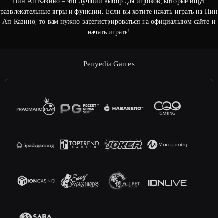
Пин Ап Казино – это лучший выбор для игроков, которые ищут
развлекательные игры и функции. Если вы хотите начать играть на Пин
Ап Казино, то вам нужно зарегистрироваться на официальном сайте и
начать играть!
Penyedia Games