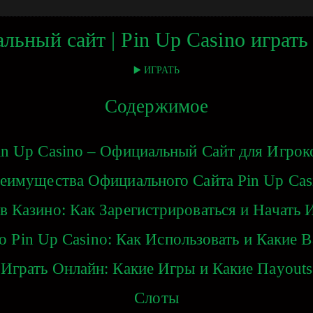
ьный сайт | Pin Up Casino играть 
▶️ ИГРАТЬ
Содержимое
in Up Casino – Официальный Сайт для Игрок
еимущества Официального Сайта Pin Up Cas
в Казино: Как Зарегистрироваться и Начать 
о Pin Up Casino: Как Использовать и Какие В
Играть Онлайн: Какие Игры и Какие Пayouts
Слоты