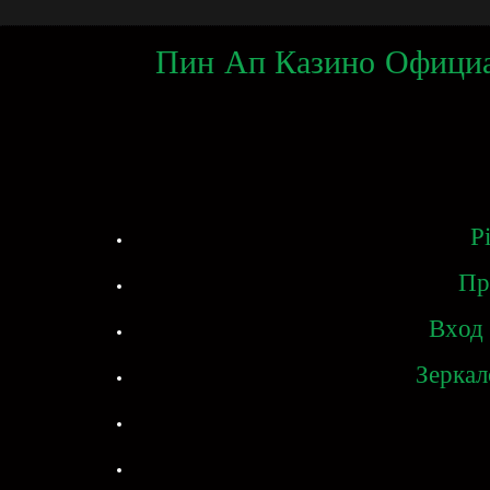
Пин Ап Казино Официал
P
Пр
Вход 
Зеркал