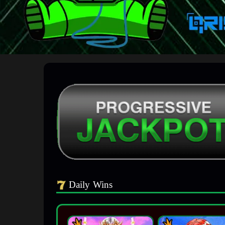
Daily Wins