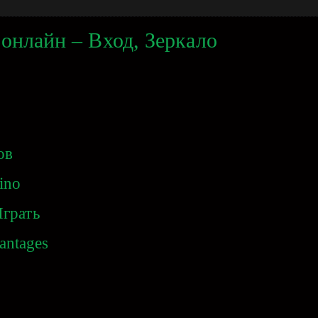
онлайн – Вход, Зеркало
ов
ino
Играть
antages