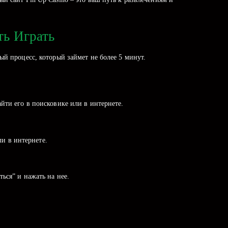
ть Играть
ый процесс, который займет не более 5 минут.
йти его в поисковике или в интернете.
и в интернете.
ься” и нажать на нее.