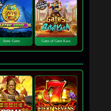
Aztec Gems
Gates of Gatot Kaca