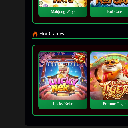
Mahjong Ways
Koi Gate
Hot Games
Lucky Neko
Fortune Tiger