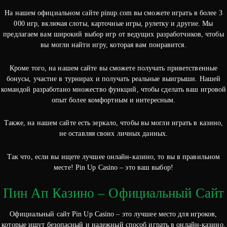
На нашем официальном сайте pinup.com вы сможете играть в более 3
000 игр, включая слоты, карточные игры, рулетку и другие. Мы
предлагаем вам широкий выбор игр от ведущих разработчиков, чтобы
вы могли найти игру, которая вам понравится.
Кроме того, на нашем сайте вы сможете получать приветственные
бонусы, участие в турнирах и получать реальные выигрыши. Нашей
командой разработано множество функций, чтобы сделать ваш игровой
опыт более комфортным и интересным.
Также, на нашем сайте есть зеркало, чтобы вы могли играть в казино,
не оставляя своих личных данных.
Так что, если вы ищете лучшее онлайн-казино, то вы в правильном
месте! Pin Up Casino – это ваш выбор!
Пин Ап Казино – Официальный Сайт
Официальный сайт Pin Up Casino – это лучшее место для игроков,
которые ищут безопасный и надежный способ играть в онлайн-казино.