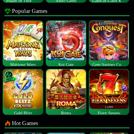
Power of Thor Megaways
Aztec Gems
Gates of Gatot Kaca
Popular Games
Mahjong Ways
Koi Gate
Gem Saviour Conquest
Gold Blitz
Roma
Fiery Sevens
Hot Games