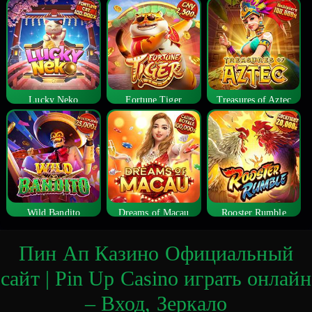
Lucky Neko
Fortune Tiger
Treasures of Aztec
Wild Bandito
Dreams of Macau
Rooster Rumble
Пин Ап Казино Официальный
сайт | Pin Up Casino играть онлайн
– Вход, Зеркало