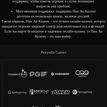
поддержку, чтобы помочь игрокам в случае возникших
вопросов или проблем.
Многоязычная поддержка: поддержка Пин Ап Казино
доступна на нескольких языках, включая русский.
Таким образом, Пин Ап Казино – это лучшее онлайн-казино, которое
предлагает игрокам широкий спектр развлекательных игр и функций.
Если вы ищете безопасное и надежное онлайн-казино, то Пин Ап
Казино – это ваш выбор.
Penyedia Games