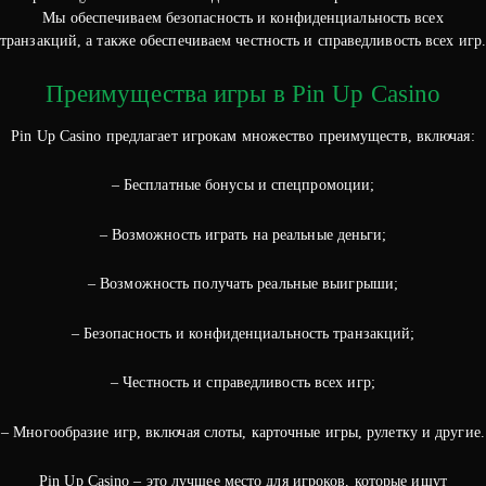
Мы обеспечиваем безопасность и конфиденциальность всех
транзакций, а также обеспечиваем честность и справедливость всех игр.
Преимущества игры в Pin Up Casino
Pin Up Casino предлагает игрокам множество преимуществ, включая:
– Бесплатные бонусы и спецпромоции;
– Возможность играть на реальные деньги;
– Возможность получать реальные выигрыши;
– Безопасность и конфиденциальность транзакций;
– Честность и справедливость всех игр;
– Многообразие игр, включая слоты, карточные игры, рулетку и другие.
Pin Up Casino – это лучшее место для игроков, которые ищут