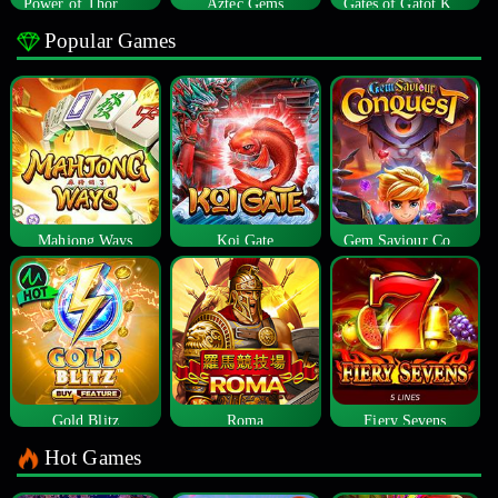
Power of Thor Megaways
Aztec Gems
Gates of Gatot Kaca
Popular Games
Mahjong Ways
Koi Gate
Gem Saviour Conquest
Gold Blitz
Roma
Fiery Sevens
Hot Games