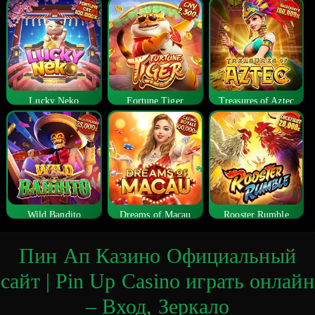
Lucky Neko
Fortune Tiger
Treasures of Aztec
Wild Bandito
Dreams of Macau
Rooster Rumble
Пин Ап Казино Официальный
сайт | Pin Up Casino играть онлайн
– Вход, Зеркало