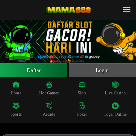
Beranda
Slot Online
Live Casino
Sportsbook
Arcade
Togel Online
Daftar
Login
Poker
Whatsapp
Home
Hot Games
Slots
Live Casino
Telegram
Sports
Arcade
Poker
Togel Online
Livechat