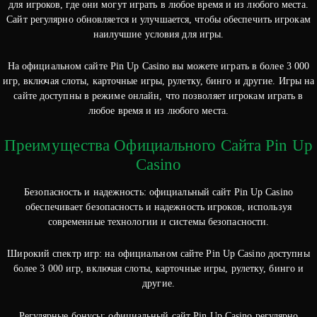
для игроков, где они могут играть в любое время и из любого места.
Сайт регулярно обновляется и улучшается, чтобы обеспечить игрокам
наилучшие условия для игры.
На официальном сайте Pin Up Casino вы можете играть в более 3 000
игр, включая слоты, карточные игры, рулетку, бинго и другие. Игры на
сайте доступны в режиме онлайн, что позволяет игрокам играть в
любое время и из любого места.
Преимущества Официального Сайта Pin Up
Casino
Безопасность и надежность: официальный сайт Pin Up Casino
обеспечивает безопасность и надежность игроков, используя
современные технологии и системы безопасности.
Широкий спектр игр: на официальном сайте Pin Up Casino доступны
более 3 000 игр, включая слоты, карточные игры, рулетку, бинго и
другие.
Регулярные бонусы: официальный сайт Pin Up Casino регулярно