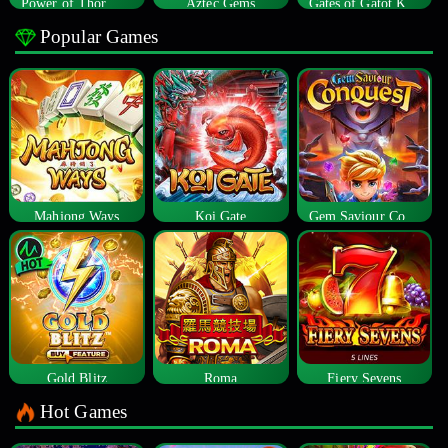
Power of Thor Megaways
Aztec Gems
Gates of Gatot Kaca
Popular Games
Mahjong Ways
Koi Gate
Gem Saviour Conquest
Gold Blitz
Roma
Fiery Sevens
Hot Games