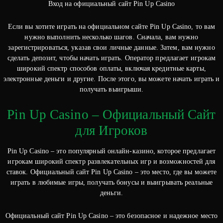
Вход на официальный сайт Pin Up Casino
Если вы хотите играть на официальном сайте Pin Up Casino, то вам
нужно выполнить несколько шагов. Сначала, вам нужно
зарегистрироваться, указав свои личные данные. Затем, вам нужно
сделать депозит, чтобы начать играть. Оператор предлагает игрокам
широкий спектр способов оплаты, включая кредитные карты,
электронные деньги и другие. После этого, вы можете начать играть и
получать выигрыши.
Pin Up Casino – Официальный Сайт
для Игроков
Pin Up Casino – это популярный онлайн-казино, которое предлагает
игрокам широкий спектр развлекательных игр и возможностей для
ставок. Официальный сайт Pin Up Casino – это место, где вы можете
играть в любимые игры, получать бонусы и выигрывать реальные
деньги.
Официальный сайт Pin Up Casino – это безопасное и надежное место