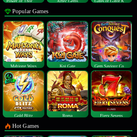
Power of Thor Megaways
Aztec Gems
Gates of Gatot Kaca
Popular Games
Mahjong Ways
Koi Gate
Gem Saviour Conquest
Gold Blitz
Roma
Fiery Sevens
Hot Games