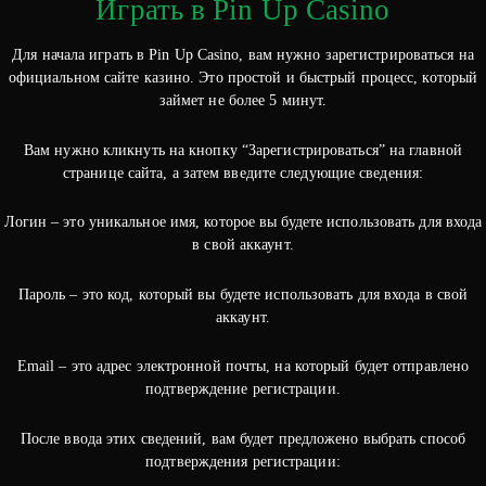
Играть в Pin Up Casino
Для начала играть в Pin Up Casino, вам нужно зарегистрироваться на
официальном сайте казино. Это простой и быстрый процесс, который
займет не более 5 минут.
Вам нужно кликнуть на кнопку “Зарегистрироваться” на главной
странице сайта, а затем введите следующие сведения:
Логин – это уникальное имя, которое вы будете использовать для входа
в свой аккаунт.
Пароль – это код, который вы будете использовать для входа в свой
аккаунт.
Email – это адрес электронной почты, на который будет отправлено
подтверждение регистрации.
После ввода этих сведений, вам будет предложено выбрать способ
подтверждения регистрации: