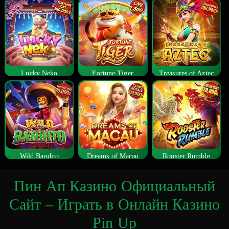
Lucky Neko
Fortune Tiger
Treasures of Aztec
Wild Bandito
Dreams of Macau
Rooster Rumble
Пин Ап Казино Официальный
Сайт – Играть в Онлайн Казино
Pin Up