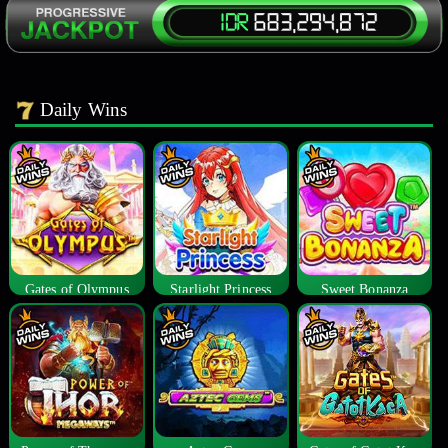
Daily Wins
Gates of Olympus
Starlight Princess
Sweet Bonanza