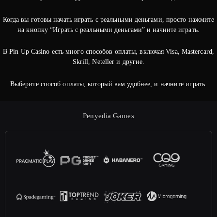
Когда вы готовы начать играть с реальными деньгами, просто нажмите
на кнопку “Играть с реальными деньгами” и начните играть.
В Pin Up Casino есть много способов оплаты, включая Visa, Mastercard,
Skrill, Neteller и другие.
Выберите способ оплаты, который вам удобнее, и начните играть.
Penyedia Games