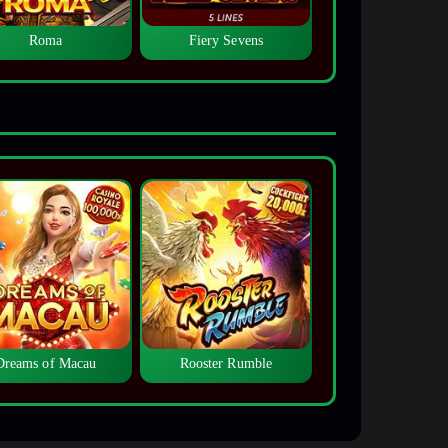
Roma
Fiery Sevens
Dreams of Macau
Rooster Rumble