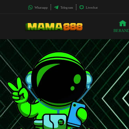
Whatsapp
Telegram
Livechat
BERAN