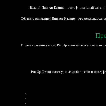
Важно! Пин Ап Казино – это официальный сайт, и м
Обратите внимание! Пин Ап Казино – это международная 
Пре
Играть в онлайн казино Pin Up – это возможность испыт
Pin Up Casino имеет уникальный дизайн и интерфе