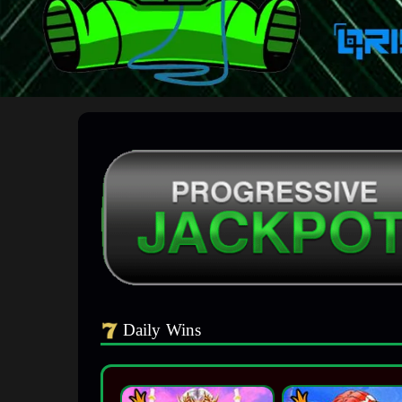
Daily Wins