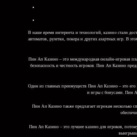
В наше время интернета и технологий, казино стали дос
автоматов, рулетки, покера и других азартных игр. В эт
Пин Ап Казино – это международная онлайн-игровая пла
безопасность и честность игроков. Пин Ап Казино предл
Один из главных преимуществ Пин Ап Казино – это его ш
и игры с бонусами. Пин А
Пин Ап Казино также предлагает игрокам несколько сп
обеспеч
Пин Ап Казино – это лучшее казино для игроков, потому
выигрыша