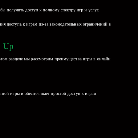
бы получить доступ к полному спектру игр и услуг.
ия доступа к играм из-за законодательных ограничений в
n Up
 этом разделе мы рассмотрим преимущества игры в онлайн
тной игры и обеспечивает простой доступ к играм.