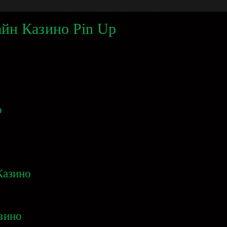
йн Казино Pin Up
p
Казино
зино