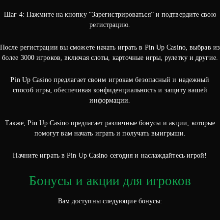
Шаг 4: Нажмите на кнопку “Зарегистрироваться” и подтвердите свою
регистрацию.
После регистрации вы сможете начать играть в Pin Up Casino, выбрав из
более 3000 игроков, включая слоты, карточные игры, рулетку и другие.
Pin Up Casino предлагает своим игрокам безопасный и надежный
способ игры, обеспечивая конфиденциальность и защиту вашей
информации.
Также, Pin Up Casino предлагает различные бонусы и акции, которые
помогут вам начать играть и получать выигрыши.
Начните играть в Pin Up Casino сегодня и наслаждайтесь игрой!
Бонусы и акции для игроков
Вам доступны следующие бонусы: