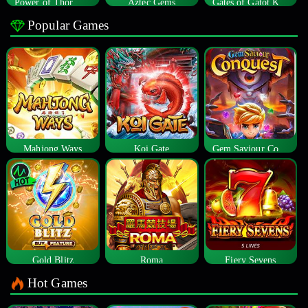
Power of Thor Megaways
Aztec Gems
Gates of Gatot Kaca
Popular Games
Mahjong Ways
Koi Gate
Gem Saviour Conquest
Gold Blitz
Roma
Fiery Sevens
Hot Games