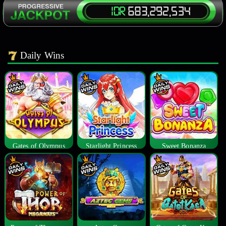
Daily Wins
Gates of Olympus
Starlight Princess
Sweet Bonanza