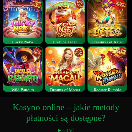
Lucky Neko
Fortune Tiger
Treasures of Aztec
Wild Bandito
Dreams of Macau
Rooster Rumble
Kasyno online – jakie metody
płatności są dostępne?
▶️ GRAĆ