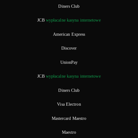
Diners Club
JCB
wypłacalne kasyna internetowe
American Express
Discover
UnionPay
JCB
wypłacalne kasyna internetowe
Diners Club
Visa Electron
Mastercard Maestro
Maestro