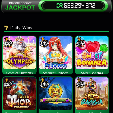
Daily Wins
Gates of Olympus
Starlight Princess
Sweet Bonanza