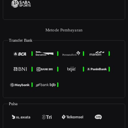
Metode Pembayaran
Transfer Bank
Pulsa