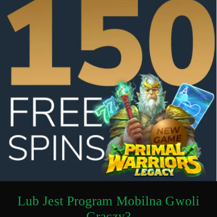
Lub Jest Program Mobilna Gwoli
Graczy?