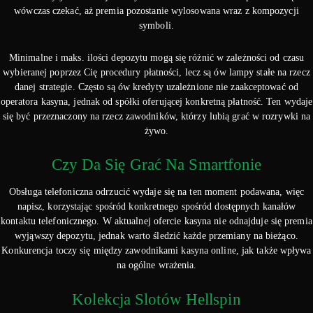
wówczas czekać, aż premia pozostanie wylosowana wraz z kompozycji
symboli.
Minimalne i maks. ilości depozytu mogą się różnić w zależności od czasu
wybieranej poprzez Cię procedury płatności, lecz są ów lampy stałe na rzecz
danej strategie. Często są ów kredyty uzależnione nie zaakceptować od
operatora kasyna, jednak od spółki oferującej konkretną płatność. Ten wydaje
się być przeznaczony na rzecz zawodników, którzy lubią grać w rozrywki na
żywo.
Czy Da Się Grać Na Smartfonie
Obsługa telefoniczna odrzucić wydaje się na ten moment podawana, więc
napisz, korzystając spośród konkretnego spośród dostępnych kanałów
kontaktu telefonicznego. W aktualnej ofercie kasyna nie odnajduje się premia
wyjąwszy depozytu, jednak warto śledzić każde przemiany na bieżąco.
Konkurencja toczy się między zawodnikami kasyna online, jak także wpływa
na ogólne wrażenia.
Kolekcja Slotów Hellspin