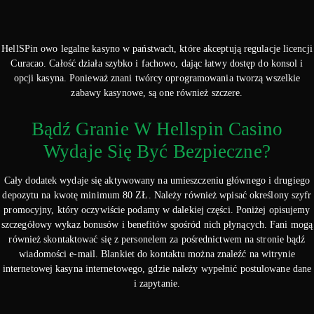
HellSPin owo legalne kasyno w państwach, które akceptują regulacje licencji
Curacao. Całość działa szybko i fachowo, dając łatwy dostęp do konsol i
opcji kasyna. Ponieważ znani twórcy oprogramowania tworzą wszelkie
zabawy kasynowe, są one również szczere.
Bądź Granie W Hellspin Casino
Wydaje Się Być Bezpieczne?
Cały dodatek wydaje się aktywowany na umieszczeniu głównego i drugiego
depozytu na kwotę minimum 80 ZŁ. Należy również wpisać określony szyfr
promocyjny, który oczywiście podamy w dalekiej części. Poniżej opisujemy
szczegółowy wykaz bonusów i benefitów spośród nich płynących. Fani mogą
również skontaktować się z personelem za pośrednictwem na stronie bądź
wiadomości e-mail. Blankiet do kontaktu można znaleźć na witrynie
internetowej kasyna internetowego, gdzie należy wypełnić postulowane dane
i zapytanie.