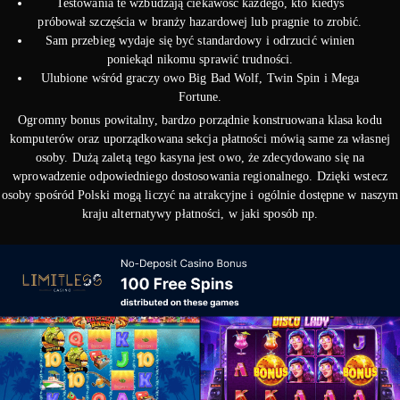
Testowania te wzbudzają ciekawość każdego, kto kiedyś
próbował szczęścia w branży hazardowej lub pragnie to zrobić.
Sam przebieg wydaje się być standardowy i odrzucić winien
poniekąd nikomu sprawić trudności.
Ulubione wśród graczy owo Big Bad Wolf, Twin Spin i Mega
Fortune.
Ogromny bonus powitalny, bardzo porządnie konstruowana klasa kodu
komputerów oraz uporządkowana sekcja płatności mówią same za własnej
osoby. Dużą zaletą tego kasyna jest owo, że zdecydowano się na
wprowadzenie odpowiedniego dostosowania regionalnego. Dzięki wstecz
osoby spośród Polski mogą liczyć na atrakcyjne i ogólnie dostępne w naszym
kraju alternatywy płatności, w jaki sposób np.