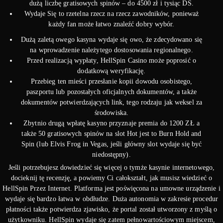
dużą liczbę gratisowych spinów – do 4500 zł i tysiąc DS.
Wydaje Się to rzetelna rzecz na rzecz zawodników, ponieważ
każdy fan może łatwo znaleźć dobry wybór.
Dużą zaletą owego kasyna wydaje się owo, że zdecydowano się
na wprowadzenie należytego dostosowania regionalnego.
Przed realizacją wypłaty, HellSpin Casino może poprosić o
dodatkową weryfikację.
Przebieg ten mieści przesłanie kopii dowodu osobistego,
paszportu lub pozostałych oficjalnych dokumentów, a także
dokumentów potwierdzających link, tego rodzaju jak weksel za
środowiska.
Zbytnio drugą wpłatę kasyno przyznaje premia do 1200 ZŁ a
także 50 gratisowych spinów na slot Hot jest to Burn Hold and
Spin (lub Elvis Frog in Vegas, jeśli główny slot wydaje się być
niedostępny).
Jeśli potrzebujesz dowiedzieć się więcej o tymże kasynie internetowego,
docieknij tę recenzję, a powiemy Ci całokształt, jak musisz wiedzieć o
HellSpin Przez Internet. Platforma jest poświęcona na umowne urządzenie i
wydaje się bardzo łatwa w obdłudze. Duża autonomia w zakresie procedur
płatności także potwierdza zjawisko, że portal został utworzony z myślą o
użytkowniku. HellSpin wydaje się zatem pełnowartościowym miejscem,