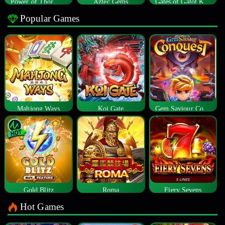
Power of Thor Megaways
Aztec Gems
Gates of Gatot Kaca
Popular Games
Mahjong Ways
Koi Gate
Gem Saviour Conquest
Gold Blitz
Roma
Fiery Sevens
Hot Games