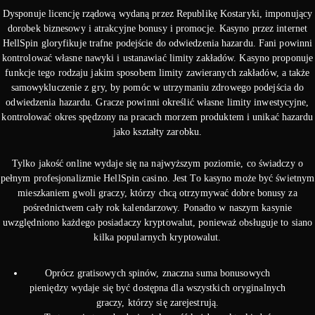
Dysponuje licencję rządową wydaną przez Republikę Kostaryki, imponujący
dorobek biznesowy i atrakcyjne bonusy i promocje. Kasyno przez internet
HellSpin gloryfikuje trafne podejście do odwiedzenia hazardu. Fani powinni
kontrolować własne nawyki i ustanawiać limity zakładów. Kasyno proponuje
funkcje tego rodzaju jakim sposobem limity zawieranych zakładów, a także
samowykluczenie z gry, by pomóc w utrzymaniu zdrowego podejścia do
odwiedzenia hazardu. Gracze powinni określić własne limity inwestycyjne,
kontrolować okres spędzony na pracach morzem produktem i unikać hazardu
jako kształty zarobku.
Tylko jakość online wydaje się na najwyższym poziomie, co świadczy o
pełnym profesjonalizmie HellSpin casino. Jest To kasyno może być świetnym
mieszkaniem gwoli graczy, którzy chcą otrzymywać dobre bonusy za
pośrednictwem cały rok kalendarzowy. Ponadto w naszym kasynie
uwzględniono każdego posiadaczy kryptowalut, ponieważ obsługuje to siano
kilka popularnych kryptowalut.
Oprócz gratisowych spinów, znaczna suma bonusowych
pieniędzy wydaje się być dostępna dla wszystkich oryginalnych
graczy, którzy się zarejestrują.