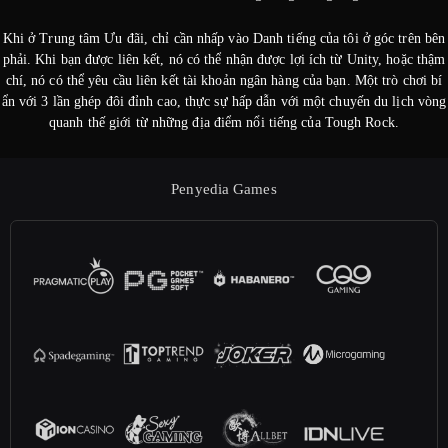
Khi ở Trung tâm Ưu đãi, chỉ cần nhấp vào Danh tiếng của tôi ở góc trên bên
phải. Khi bạn được liên kết, nó có thể nhận được lợi ích từ Unity, hoặc thậm
chí, nó có thể yêu cầu liên kết tài khoản ngân hàng của bạn. Một trò chơi bí
ẩn với 3 lần ghép đôi đỉnh cao, thực sự hấp dẫn với một chuyến du lịch vòng
quanh thế giới từ những địa điểm nổi tiếng của Tough Rock.
Penyedia Games