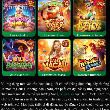
Lucky Neko
Fortune Tiger
Treasures of Aztec
Wild Bandito
Dreams of Macau
Rooster Rumble
Vì ứng dụng mới vẫn còn hoạt động, tôi có thể khẳng định rằng đây rõ ràng
là một ứng dụng. Không, bạn không cần phải cài đặt bất kỳ ứng dụng hoặc
phần mềm nào để có thể tận hưởng Sòng
happyluke
bạc Hard Rock. Chơi trò
chơi trực tuyến yêu thích của bạn, chỉ cần truy cập trang web từ trình duyệt
web trên PC, Mac hoặc thiết bị di động, sau đó đăng ký tài khoản và bạn có
thể bắt đầu trải nghiệm tất cả các trò chơi bạn cần.
Chỉ có một trò chơi keno