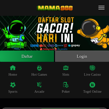
Beranda
Slot Online
Live Casino
Sportsbook
Arcade
Togel Online
Daftar
Login
Poker
Whatsapp
Home
Hot Games
Slots
Live Casino
Telegram
Sports
Arcade
Poker
Togel Online
Livechat