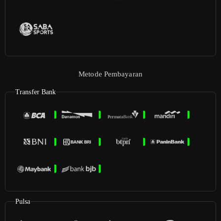
Metode Pembayaran
Transfer Bank
Pulsa