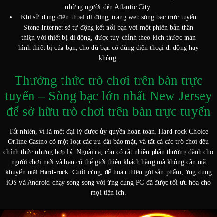
những người đến Atlantic City.
Khi sử dụng điện thoại di động, trang web sòng bạc trực tuyến
Stone Internet sẽ tự động kết nối bạn với một phiên bản thân
thiện với thiết bị di động, được tùy chỉnh theo kích thước màn
hình thiết bị của bạn, cho dù bạn có dùng điện thoại di động hay
không.
Thưởng thức trò chơi trên bàn trực
tuyến – Sòng bạc lớn nhất New Jersey
để sở hữu trò chơi trên bàn trực tuyến
Tất nhiên, vì là một đại lý được ủy quyền hoàn toàn, Hard-rock Choice
Online Casino có một loạt các ưu đãi bảo mật, và tất cả các trò chơi đều
chính thức nhưng hợp lý. Ngoài ra, còn có rất nhiều phần thưởng dành cho
người chơi mới và bạn có thể giới thiệu khách hàng mà không cần mã
khuyến mãi Hard-rock. Cuối cùng, để hoàn thiện gói sản phẩm, ứng dụng
iOS và Android chạy song song với ứng dụng PC đã được tối ưu hóa cho
mọi tiện ích.