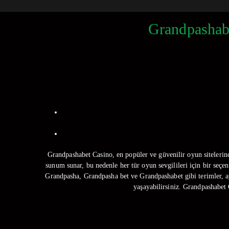
Grandpashab
Grandpashabet Casino, en popüler ve güvenilir oyun sitelerin
sunum sunar, bu nedenle her tür oyun sevgilileri için bir seçe
Grandpasha, Grandpasha bet ve Grandpashabet gibi terimler, ay
yaşayabilirsiniz. Grandpashabet 