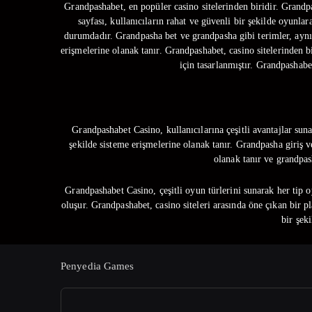
Grandpashabet, en popüler casino sitelerinden biridir. Grandp
sayfası, kullanıcıların rahat ve güvenli bir şekilde oyunla
durumdadır. Grandpasha bet ve grandpasha gibi terimler, aynı ş
erişmelerine olanak tanır. Grandpashabet, casino sitelerinden bi
için tasarlanmıştır. Grandpashabet
Grandpashabet Casino, kullanıcılarına çeşitli avantajlar suna
şekilde sisteme erişmelerine olanak tanır. Grandpasha giriş v
olanak tanır ve grandpash
Grandpashabet Casino, çeşitli oyun türlerini sunarak her tip o
oluşur. Grandpashabet, casino siteleri arasında öne çıkan bir pl
bir şek
Penyedia Games