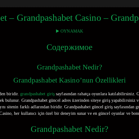
et – Grandpashabet Casino – Grandpa
▶️ OYNAMAK
Содержимое
Grandpashabet Nedir?
Grandpashabet Kasino’nun Özellikleri
den biridir.
grandpashabet giriş
sayfasından rahatça oyunlara katılabilirsiniz. 
nek bulunur. Grandpashabet güncel adres üzerinden siteye giriş yapabilirsiniz v
nı sitenin farklı adlarından biridir. Grandpashabet güncel giriş sayfasından g
Casino, her kullanıcı için özel bir deneyim sunar ve en güncel oyunlar ve bonus
Grandpashabet Nedir?