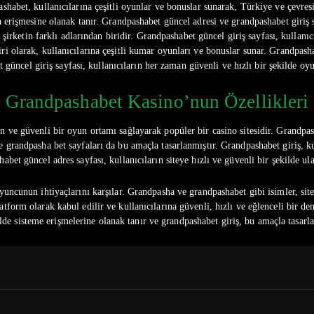
ashabet, kullanıcılarına çeşitli oyunlar ve bonuslar sunarak, Türkiye ve çevres
ra erişmesine olanak tanır. Grandpashabet güncel adresi ve grandpashabet giriş s
irketin farklı adlarından biridir. Grandpashabet güncel giriş sayfası, kullanı
ri olarak, kullanıcılarına çeşitli kumar oyunları ve bonuslar sunar. Grandpasha
 güncel giriş sayfası, kullanıcıların her zaman güvenli ve hızlı bir şekilde oy
Grandpashabet Kasino’nun Özellikleri
n ve güvenli bir oyun ortamı sağlayarak popüler bir casino sitesidir. Grandpash
e grandpasha bet sayfaları da bu amaçla tasarlanmıştır. Grandpashabet giriş, ku
abet güncel adres sayfası, kullanıcıların siteye hızlı ve güvenli bir şekilde u
yuncunun ihtiyaçlarını karşılar. Grandpasha ve grandpashabet gibi isimler, sit
atform olarak kabul edilir ve kullanıcılarına güvenli, hızlı ve eğlenceli bir d
ilde sisteme erişmelerine olanak tanır ve grandpashabet giriş, bu amaçla tasarla