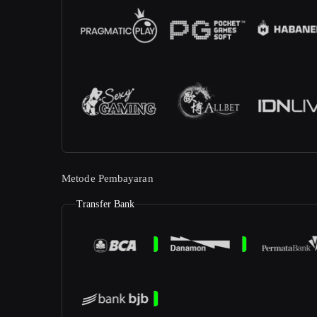
Metode Pembayaran
Transfer Bank