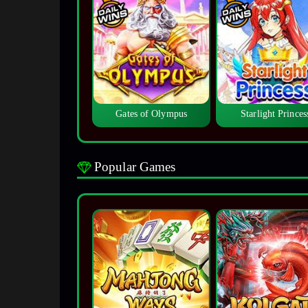
Gates of Olympus
Starlight Princes
Popular Games