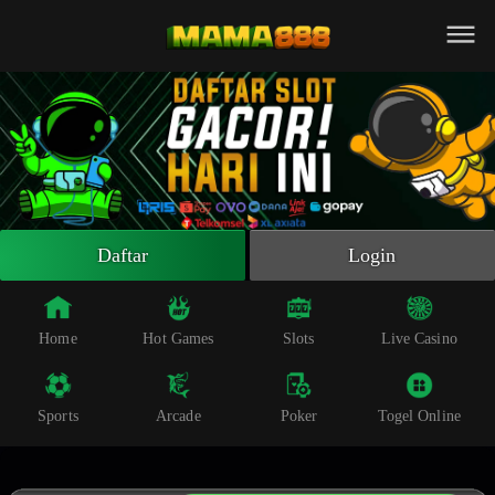
Beranda
Slot Online
Live Casino
Sportsbook
Arcade
Togel Online
Daftar
Login
Poker
Whatsapp
Home
Hot Games
Slots
Live Casino
Telegram
Sports
Arcade
Poker
Togel Online
Livechat