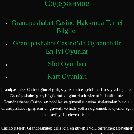
Содержимое
Grandpashabet Casino Hakkında Temel
Bilgiler
Grandpashabet Casino’da Oynanabilir
En İyi Oyunlar
Slot Oyunları
Kart Oyunları
Grandpashabet Casino güncel giriş sayfasına hoş geldiniz. Bu sayfada, güncel
Grandpashabet giriş bilgilerini ve güncel adreslerini bulabilirsiniz.
Grandpashabet Casino, en popüler ve güvenilir casino sitelerinden biridir.
Grandpashabet giriş için en güvenli ve hızlı yolları öğrenmek isteyenler için
bu sayfayı inceleyebilirler.
Casino siteleri Grandpashabet giriş için en güvenli yolu öğrenmek isteyenler