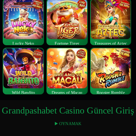
Lucky Neko
Fortune Tiger
Treasures of Aztec
Wild Bandito
Dreams of Macau
Rooster Rumble
Grandpashabet Casino Güncel Giriş
▶️ OYNAMAK