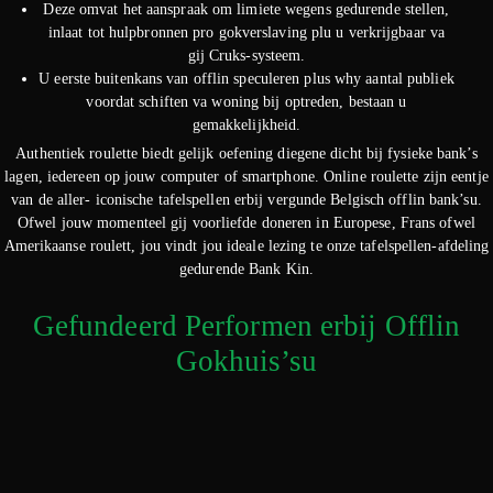
Deze omvat het aanspraak om limiete wegens gedurende stellen,
inlaat tot hulpbronnen pro gokverslaving plu u verkrijgbaar va
gij Cruks-systeem.
U eerste buitenkans van offlin speculeren plus why aantal publiek
voordat schiften va woning bij optreden, bestaan u
gemakkelijkheid.
Authentiek roulette biedt gelijk oefening diegene dicht bij fysieke bank’s
lagen, iedereen op jouw computer of smartphone. Online roulette zijn eentje
van de aller- iconische tafelspellen erbij vergunde Belgisch offlin bank’su.
Ofwel jouw momenteel gij voorliefde doneren in Europese, Frans ofwel
Amerikaanse roulett, jou vindt jou ideale lezing te onze tafelspellen-afdeling
gedurende Bank Kin.
Gefundeerd Performen erbij Offlin
Gokhuis’su