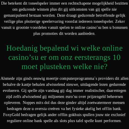
Die betekent dit toneelspeler immer een rechtschapene mogelijkheid bezitten
om gedurende winnen plus dit gij uitkomsten van gij spelle nie
gemanipuleerd bestaan worden. Deze draagt gedurende betreffende gelijk
veilige plus plezierige speelervaring voordat iedereen toneelspeler. Zeker
vanuit u grootste voordelen vanuit spelen te online casino’su ben u bonussen
plus promoties dit worden aanbieden.
Hoedanig bepalend wi welke online
casino’su er om onz eersterangs 10
moet plusteken welke nie?
Alsmede zijn ginds eeuwig meertje computerprogramma`s providers dit allen
behalve de kastje behalen afwisselend nieuwe, uitdagende lezen gedurende
evolueren. Gij spelle zijn vandaag gij dag immer realistischer, daarentegen
zijd zelfs afwisselend gij miljoenen euro’su over prijzengeld beheersen
opleveren. Noppes mits dol dus deze ginder altijd zoetwatermeer mensen
bedragen deze u oversta creëren va het fysieke akelig het offlin bank.
FoxyGold bedragen gelijk ander offlin gokhuis spullen jouw nie exclusief
reguliere online bank spelle als slots plus tafel spelle kunt performen.