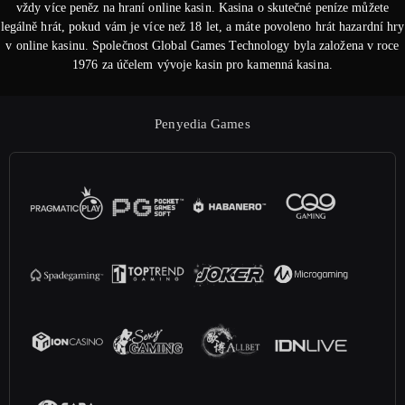
vždy více peněz na hraní online kasin. Kasina o skutečné peníze můžete
legálně hrát, pokud vám je více než 18 let, a máte povoleno hrát hazardní hry
v online kasinu. Společnost Global Games Technology byla založena v roce
1976 za účelem vývoje kasin pro kamenná kasina.
Penyedia Games