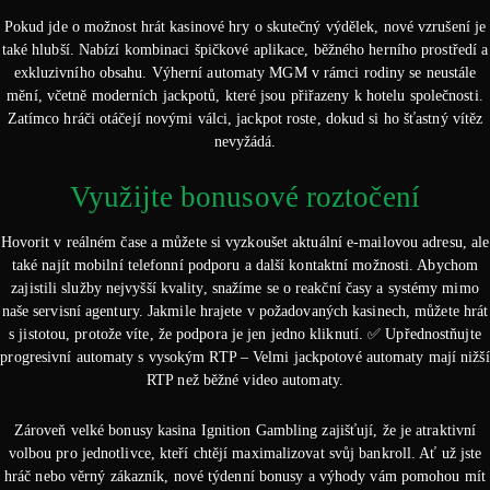
Pokud jde o možnost hrát kasinové hry o skutečný výdělek, nové vzrušení je
také hlubší. Nabízí kombinaci špičkové aplikace, běžného herního prostředí a
exkluzivního obsahu. Výherní automaty MGM v rámci rodiny se neustále
mění, včetně moderních jackpotů, které jsou přiřazeny k hotelu společnosti.
Zatímco hráči otáčejí novými válci, jackpot roste, dokud si ho šťastný vítěz
nevyžádá.
Využijte bonusové roztočení
Hovorit v reálném čase a můžete si vyzkoušet aktuální e-mailovou adresu, ale
také najít mobilní telefonní podporu a další kontaktní možnosti. Abychom
zajistili služby nejvyšší kvality, snažíme se o reakční časy a systémy mimo
naše servisní agentury. Jakmile hrajete v požadovaných kasinech, můžete hrát
s jistotou, protože víte, že podpora je jen jedno kliknutí. ✅ Upřednostňujte
progresivní automaty s vysokým RTP – Velmi jackpotové automaty mají nižší
RTP než běžné video automaty.
Zároveň velké bonusy kasina Ignition Gambling zajišťují, že je atraktivní
volbou pro jednotlivce, kteří chtějí maximalizovat svůj bankroll. Ať už jste
hráč nebo věrný zákazník, nové týdenní bonusy a výhody vám pomohou mít