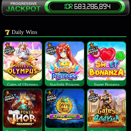
Daily Wins
Gates of Olympus
Starlight Princess
Sweet Bonanza