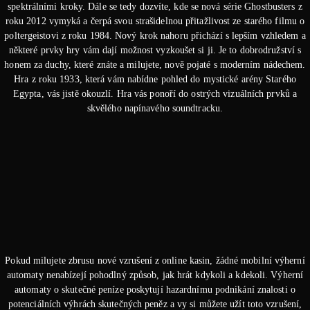
spektrálními kroky. Dále se tedy dozvíte, kde se nová série Ghostbusters z
roku 2012 vymyká a čerpá svou strašidelnou přitažlivost ze starého filmu o
poltergeistovi z roku 1984. Nový krok nahoru přichází s lepším vzhledem a
některé prvky hry vám dají možnost vyzkoušet si ji. Je to dobrodružství s
honem za duchy, které znáte a milujete, nově pojaté s moderním nádechem.
Hra z roku 1933, která vám nabídne pohled do mystické arény Starého
Egypta, vás jistě okouzlí. Hra vás ponoří do ostrých vizuálních prvků a
skvělého napínavého soundtracku.
Pokud milujete zbrusu nové vzrušení z online kasin, žádné mobilní výherní
automaty nenabízejí pohodlný způsob, jak hrát kdykoli a kdekoli. Výherní
automaty o skutečné peníze poskytují hazardnímu podnikání znalosti o
potenciálních výhrách skutečných peněz a vy si můžete užít toto vzrušení,