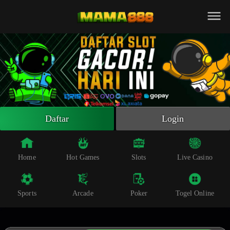
Beranda
Slot Online
Live Casino
Sportsbook
Arcade
Togel Online
Daftar
Login
Poker
Whatsapp
Home
Hot Games
Slots
Live Casino
Telegram
Sports
Arcade
Poker
Togel Online
Livechat