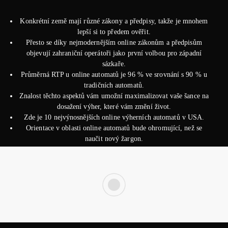
Konkrétní země mají různé zákony a předpisy, takže je mnohem
lepší si to předem ověřit.
Přesto se díky nejmodernějším online zákonům a předpisům
objevují zahraniční operátoři jako první volbou pro západní
sázkaře.
Průměrná RTP u online automatů je 96 % ve srovnání s 90 % u
tradičních automatů.
Znalost těchto aspektů vám umožní maximalizovat vaše šance na
dosažení výher, které vám změní život.
Zde je 10 nejvýnosnějších online výherních automatů v USA.
Orientace v oblasti online automatů bude ohromující, než se
naučit nový žargon.