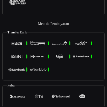
Metode Pembayaran
Transfer Bank
Pulsa