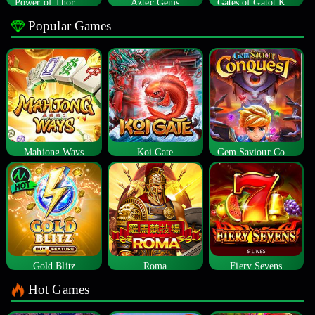
Power of Thor Megaways
Aztec Gems
Gates of Gatot Kaca
Popular Games
Mahjong Ways
Koi Gate
Gem Saviour Conquest
Gold Blitz
Roma
Fiery Sevens
Hot Games