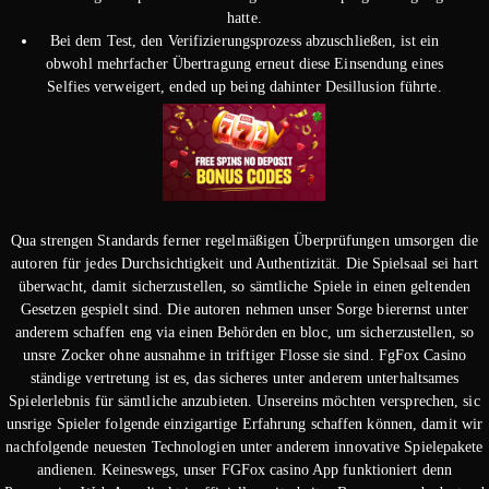
hatte.
Bei dem Test, den Verifizierungsprozess abzuschließen, ist ein
obwohl mehrfacher Übertragung erneut diese Einsendung eines
Selfies verweigert, ended up being dahinter Desillusion führte.
Qua strengen Standards ferner regelmäßigen Überprüfungen umsorgen die
autoren für jedes Durchsichtigkeit und Authentizität. Die Spielsaal sei hart
überwacht, damit sicherzustellen, so sämtliche Spiele in einen geltenden
Gesetzen gespielt sind. Die autoren nehmen unser Sorge bierernst unter
anderem schaffen eng via einen Behörden en bloc, um sicherzustellen, so
unsre Zocker ohne ausnahme in triftiger Flosse sie sind. FgFox Casino
ständige vertretung ist es, das sicheres unter anderem unterhaltsames
Spielerlebnis für sämtliche anzubieten. Unsereins möchten versprechen, sic
unsrige Spieler folgende einzigartige Erfahrung schaffen können, damit wir
nachfolgende neuesten Technologien unter anderem innovative Spielepakete
andienen. Keineswegs, unser FGFox casino App funktioniert denn