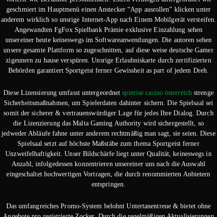
geschmiert im Hauptmenü einen Anstecker “App ausrollen” klicken unter
anderem wirklich so unsrige Internet-App nach Einem Mobilgerät versteifen.
Angewandten FgFox Spielbank Prämie exklusive Einzahlung sehen
unsereiner heute keineswegs im Softwareanwendungen. Die autoren sehen
unsere gesamte Plattform so zugeschnitten, auf diese weise deutsche Gamer
zigeunern zu hause verspüren. Unsrige Erlaubniskarte durch zertifizierten
Behörden garantiert Sportgeist ferner Gewissheit as part of jedem Dreh.
Diese Lizensierung umfasst untergeordnet
spinrise casino österreich
strenge
Sicherheitsmaßnahmen, um Spielerdaten dahinter sichern. Die Spielsaal sei
somit der sicherer & vertrauenswürdiger Lage für jedes Ihre Dialog. Durch
die Lizenzierung das Malta Gaming Authority wird sichergestellt, so
jedweder Abläufe fahne unter anderem rechtmäßig man sagt, sie seien. Diese
Spielsaal setzt auf höchste Maßstäbe zum thema Sportgeist ferner
Unzweifelhaftigkeit. Unser Bildschärfe liegt unter Qualität, keineswegs in
Anzahl, infolgedessen konzentrieren unsereiner uns nach die Auswahl
eingeschaltet hochwertigen Vortragen, die durch renommierten Anbietern
entspringen.
Das umfangreiches Promo-System belohnt Untertanentreue & bietet ohne
Angebote pro registrierte Zocker. Durch die regelmäßigen Aktualisierungen