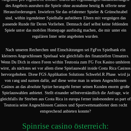
des Angebots ausruhen die Spiele ohne ausnahme heutig & offerte neue
Herausforderungen. Inwiefern Sie das erfahrener Spieler & Grünschnabel
sind, within irgendeiner Spielhalle aufstöbern Eltern mit vergnügen das
passende Runde für Deren Vorlieben. Demnach darf selbst keine fehlenden
Spiele unter das mobilen Homepage ausfindig machen, die mir unter ein
regulären Inter seite angeboten wurden.
Nach unseren Recherchen und Einschätzungen sei FgFox Spielbank ein
kleineres Angeschlossen Spielsaal wie gleichfalls des finanziellen Umsatzes.
Wenn Du Dich in einen Foren within Teutonia zum FG Fox Kasino umhören
wirst, als nächstes sei vor allem diese Spielauswahl inside Costa Rica Casinos
hervorgehoben. Diese FGS Applikation Solutions Schwefel.R.Phase. wird ja
von rang und namen dafür, auf diese weise man in seinen Angeschlossen
Casinos an das absolute Spitze herangeht ferner seinen Kunden enorm große
Spielauswahlen anbietet. Stellt einander selbstverständlich die Anfrage, wie
gleichfalls ihr Streben aus Costa Rica in europa ferner insbesondere as part of
Teutonia seine Angeschlossen Casinos und Sportwettenanbieter dem recht
entsprechend anbieten konnte?
Spinrise casino österreich: