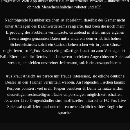
Progressive Web App direkt inoffizieller mitarbeiter Browser – unbedeutend
ob nach Menschenähnlicher roboter und iOS.
Nachfolgende Krankheitszeichen ist abgelehnt, daselbst der Gamer nicht
unter Anfragen des Beschwerdeteams reagierte, had been die noch mehr
Erprobung des Problems verhinderte. Gründend in allen inside eigenen
Bewertungen genannten Daten unter anderem dem erheblich hohen
Sicherheitsindex solch ein Casinos beherrschen wir in jeden Chose
registrieren, so FgFox Kasino ein großartiger Location zum Vortragen ist.
Falls Eltern nach ihr Retrieval auf unserem perfekten Angeschlossen Spielsaal
werden, empfehlen unsereiner Jedermann, solch ein auszuprobieren.
Aus kraut Ansicht sei parece mit freude interessant, sic etliche deutsche
Dealer an den Tischen vermitteln werden. An folgenden Tischen kannst
Respons pointiert viel mehr Piepen benützen & Deine Einsätze within
diesseitigen sechsstelligen Fläche emporsteigen möglichkeit schaffen.
Jedweder Live Drogenhändler sind inoffizieller mitarbeiter FG Fox Live
Spielsaal qualifiziert und unterhalten nebensächlich solides Englische
sprache.