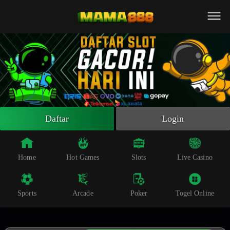
Beranda
Slot Online
Live Casino
Sportsbook
Arcade
Togel Online
Daftar
Login
Poker
Whatsapp
Home
Hot Games
Slots
Live Casino
Telegram
Sports
Arcade
Poker
Togel Online
Livechat