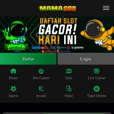
Beranda
Slot Online
Live Casino
Sportsbook
Arcade
Togel Online
Daftar
Login
Poker
Whatsapp
Home
Hot Games
Slots
Live Casino
Telegram
Sports
Arcade
Poker
Togel Online
Livechat