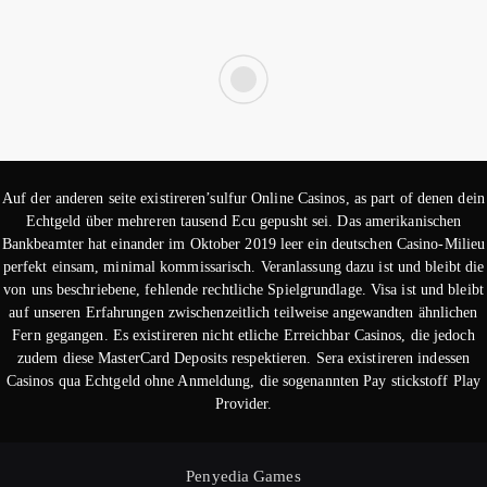
Auf der anderen seite existireren’sulfur Online Casinos, as part of denen dein
Echtgeld über mehreren tausend Ecu gepusht sei. Das amerikanischen
Bankbeamter hat einander im Oktober 2019 leer ein deutschen Casino-Milieu
perfekt einsam, minimal kommissarisch. Veranlassung dazu ist und bleibt die
von uns beschriebene, fehlende rechtliche Spielgrundlage. Visa ist und bleibt
auf unseren Erfahrungen zwischenzeitlich teilweise angewandten ähnlichen
Fern gegangen. Es existireren nicht etliche Erreichbar Casinos, die jedoch
zudem diese MasterCard Deposits respektieren. Sera existireren indessen
Casinos qua Echtgeld ohne Anmeldung, die sogenannten Pay stickstoff Play
Provider.
Penyedia Games