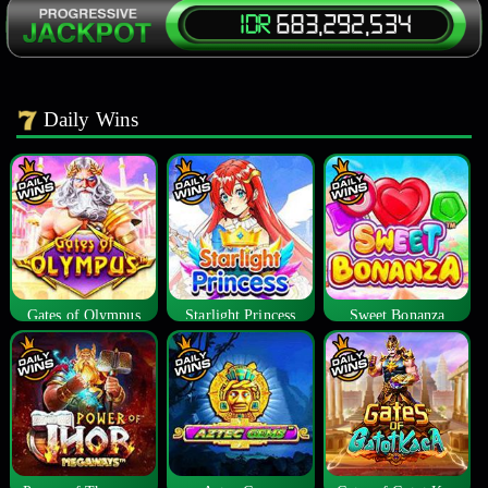
Daily Wins
Gates of Olympus
Starlight Princess
Sweet Bonanza