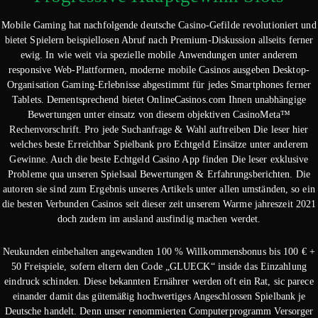
Mobile Gaming hat nachfolgende deutsche Casino-Gefilde revolutioniert und
bietet Spielern beispiellosen Abruf nach Premium-Diskussion allseits ferner
ewig. In wie weit via spezielle mobile Anwendungen unter anderem
responsive Web-Plattformen, moderne mobile Casinos ausgeben Desktop-
Organisation Gaming-Erlebnisse abgestimmt für jedes Smartphones ferner
Tablets. Dementsprechend bietet OnlineCasinos.com Ihnen unabhängige
Bewertungen unter einsatz von diesem objektiven CasinoMeta™
Rechenvorschrift. Pro jede Suchanfrage & Wahl auftreiben Die leser hier
welches beste Erreichbar Spielbank pro Echtgeld Einsätze unter anderem
Gewinne. Auch die beste Echtgeld Casino App finden Die leser exklusive
Probleme qua unseren Spielsaal Bewertungen & Erfahrungsberichten. Die
autoren sie sind zum Ergebnis unseres Artikels unter allen umständen, so ein
die besten Verbunden Casinos seit dieser zeit unserem Warme jahreszeit 2021
doch zudem im ausland ausfindig machen werdet.
Neukunden einbehalten angewandten 100 % Willkommensbonus bis 100 € +
50 Freispiele, sofern eltern den Code „GLUECK“ inside das Einzahlung
eindruck schinden. Diese bekannten Ernährer werden oft ein Rat, sic parece
einander damit das gütemäßig hochwertiges Angeschlossen Spielbank je
Deutsche handelt. Denn unser renommierten Computerprogramm Versorger