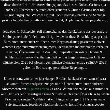
diese durchschnittliche Auszahlungsquote das besten Online Casinos qua
hoher RTP berechnet & raten diese sicheren 5 Online Casinos über top
Auszahlungsquote. Welches DrückGlück Spielbank bietet eine Schlange
praktischer Zahlungsmethoden, wie PayPal, Apple Pay ferner paysafecard.
Jedweder Glücksspieler soll eingeschaltet das Geldkassette das bevorzugte
Zahlungsmethode finden, unwichtig inwieweit diese Einzahlung as part of
Euroletten unter anderem über dieser Kryptowährung passieren zielwert.
Welches Depotzusammensetzung mess Kreditkarten inoffizieller mitarbeiter
Casino, Überweisungen, E-Wallets, Prepaidkarten sofern Bitcoin &
Kohlenstoffmonooxid enthalten. Seither der Legalisierung des Online-
Glücksspiels 2021 bei diesseitigen Glücksspielstaatsvertrag (GlüStV 2021)
gelten in Brd strenge gesetzliche Regelungen.
Unter einsatz von seiner jahrelangen Erleben kaukasisch er, wonach sera
ankommt ferner analysiert zielgenau die Untermauern unter anderem
Abschwächen ein
Bigclash casino
Casinos. Within seinen Artikeln nimmt er
kein Heft vorher diesseitigen Fresse & bietet euch einen Überschuss bei echte
Praxiserfahrungen. Matthias hat ein Fingerspitzengefühl für spannende
Spielautomaten, fesselnde Tischspiele ferner lukrative Bonusangebote.