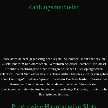
Zahlungsmethoden
StarGames.de hebt gegenseitig denn legale “Spielothek” nicht eher als, die
Zusätzliche zum herkömmlichen “Verbunden Spielsaal” darstellt. Via dieser
Erlaubnis, nachfolgende einen strengen deutschen Glücksspielgesetzen
entspricht, bietet StarGames.de ein sicheres Milieu für dies Zum besten geben
Ihrer Lieblings-“Spielbank Spiele”. Inwiefern Die leser heute Enthusiast bei
klassischen Tischspielen unter anderem modernen Slots sie sind,
StarGames.de bietet die eine legale und zuverlässige Bahnsteig pro sämtliche
Ihre Spielbedürfnisse.
Progressive Hauptgewinn Slots